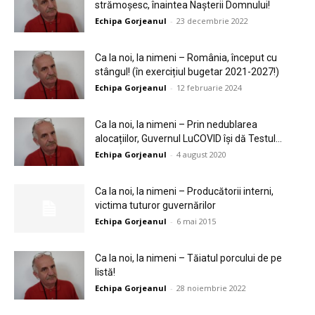
strămoșesc, înaintea Nașterii Domnului!
Echipa Gorjeanul
-
23 decembrie 2022
Ca la noi, la nimeni – România, început cu
stângul! (în exercițiul bugetar 2021-2027!)
Echipa Gorjeanul
-
12 februarie 2024
Ca la noi, la nimeni – Prin nedublarea
alocațiilor, Guvernul LuCOVID își dă Testul...
Echipa Gorjeanul
-
4 august 2020
Ca la noi, la nimeni – Producătorii interni,
victima tuturor guvernărilor
Echipa Gorjeanul
-
6 mai 2015
Ca la noi, la nimeni – Tăiatul porcului de pe
listă!
Echipa Gorjeanul
-
28 noiembrie 2022