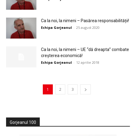
Ca la noi, la nimeni – Pasărea responsabilității!
Echipa Gorjeanul
-
25 august 2020
Ca la noi, la nimeni – UE “dă dreapta” combate
creșterea economică!
Echipa Gorjeanul
-
12 aprilie 2018
1
2
3
Gorjeanul 100