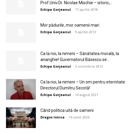
Prof.Univ.Dr. Nicolae Mischie – istoric,...
Echipa Gorjeanul
-
17 aprilie 2018
Mor pădurile, mor oamenii mari
Echipa Gorjeanul
-
9 aprilie 2013
Ca la noi, la nimeni – Sănătatea morală, la
ananghie! Guvernatorul Băsescu se...
Echipa Gorjeanul
-
3 octombrie 2013
Ca la noi, la nimeni – Un om pentru eternitate:
Directorul Dumitru Secotă!
Echipa Gorjeanul
-
16 august 2021
Când politica uită de oameni
Dragos Ionica
-
16 iunie 2026