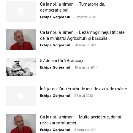
Ca la noi, la nimeni – Turnătorie da,
democraţie ba!
Echipa Gorjeanul
-
6 martie 2015
Ca la noi, la nimeni – Dezamăgiri nejustificate
de la ministrul Agriculturii și bășcălia...
Echipa Gorjeanul
-
20 martie 2023
57 de ani fără Brâncuşi
Echipa Gorjeanul
-
19 martie 2014
Înălţarea, Ziua Eroilor de ieri, de azi şi de mâine
Echipa Gorjeanul
-
24 mai 2012
Ca la noi, la nimeni – Multe accidente, dar și
rezolvarea situației...
Echipa Gorjeanul
-
8 ianuarie 2024