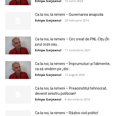
Echipa Gorjeanul
-
12 iunie 2024
Ca la noi, la nimeni – Guvernarea anapoda
Echipa Gorjeanul
-
29 februarie 2016
Ca la noi, la nimeni – Circ creat de PNL-Cîțu (În
jurul cozii sau...
Echipa Gorjeanul
-
17 noiembrie 2021
Ca la noi, la nimeni – Împrumuturi și falimente,
ca să vindem pe „doi...
Echipa Gorjeanul
-
27 august 2020
Ca la noi, la nimeni – Preacinstitul tehnocrat,
devenit sinistru politician!
Echipa Gorjeanul
-
8 decembrie 2016
Ca la noi, la nimeni – Război civil politic!