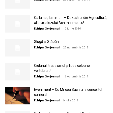
Ca la noi, la nimeni – Dezastrul din Agricultură,
al bruxellezului Achim Irimescu!
Echipa Gorjeanul
-
17 iunie 2016
Slugă şi Stăpân
Echipa Gorjeanul
-
25 noiembrie 2012
Ciolanul, traseismul şi lipsa coloanei
vertebrale!
Echipa Gorjeanul
-
16 octombrie 2011
Eveniment – Cu Mircea Suchici la concertul
cameral
Echipa Gorjeanul
-
9 iulie 2019