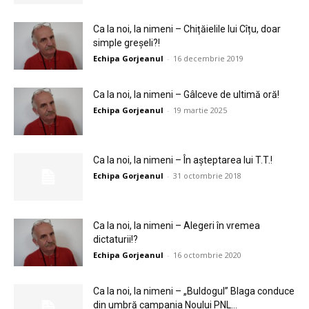
Ca la noi, la nimeni – Chițăielile lui Cîțu, doar
simple greșeli?!
Echipa Gorjeanul
-
16 decembrie 2019
Ca la noi, la nimeni – Gâlceve de ultimă oră!
Echipa Gorjeanul
-
19 martie 2025
Ca la noi, la nimeni – În așteptarea lui T.T.!
Echipa Gorjeanul
-
31 octombrie 2018
Ca la noi, la nimeni – Alegeri în vremea
dictaturii!?
Echipa Gorjeanul
-
16 octombrie 2020
Ca la noi, la nimeni – „Buldogul” Blaga conduce
din umbră campania Noului PNL...