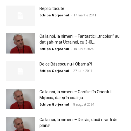
Replici tăcute
Echipa Gorjeanul
-
17 martie 2011
Ca la noi, la nimeni – Fantasticii „tricolori” au
dat șah-mat Ucrainei, cu 3-0!,...
Echipa Gorjeanul
-
18 iunie 2024
De ce Băsescu nu-i Obama?!
Echipa Gorjeanul
-
27 iulie 2011
Ca la noi, la nimeni – Conflict în Orientul
Mijlociu, dar și în coaliția...
Echipa Gorjeanul
-
8 august 2024
Ca la noi, la nimeni – De râs, dacă n-ar fi de
plâns!