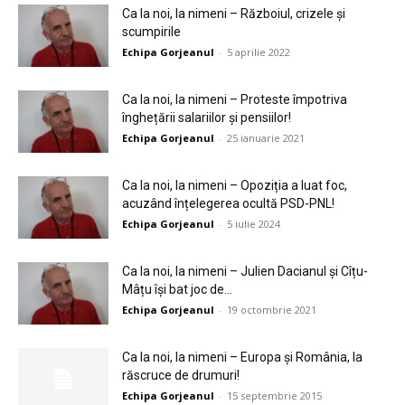
Ca la noi, la nimeni – Războiul, crizele și
scumpirile
Echipa Gorjeanul
-
5 aprilie 2022
Ca la noi, la nimeni – Proteste împotriva
înghețării salariilor și pensiilor!
Echipa Gorjeanul
-
25 ianuarie 2021
Ca la noi, la nimeni – Opoziția a luat foc,
acuzând înțelegerea ocultă PSD-PNL!
Echipa Gorjeanul
-
5 iulie 2024
Ca la noi, la nimeni – Julien Dacianul și Cîțu-
Mâțu își bat joc de...
Echipa Gorjeanul
-
19 octombrie 2021
Ca la noi, la nimeni – Europa şi România, la
răscruce de drumuri!
Echipa Gorjeanul
-
15 septembrie 2015