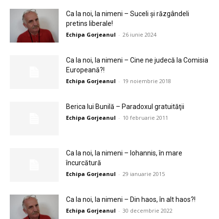
Ca la noi, la nimeni – Suceli și răzgândeli
pretins liberale!
Echipa Gorjeanul
-
26 iunie 2024
Ca la noi, la nimeni – Cine ne judecă la Comisia
Europeană?!
Echipa Gorjeanul
-
19 noiembrie 2018
Berica lui Bunilă – Paradoxul gratuităţii
Echipa Gorjeanul
-
10 februarie 2011
Ca la noi, la nimeni – Iohannis, în mare
încurcătură
Echipa Gorjeanul
-
29 ianuarie 2015
Ca la noi, la nimeni – Din haos, în alt haos?!
Echipa Gorjeanul
-
30 decembrie 2022