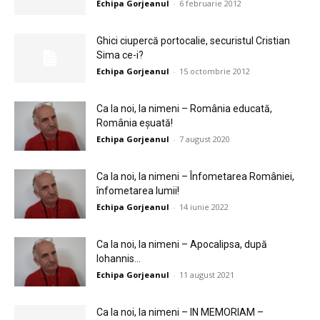
Echipa Gorjeanul
-
6 februarie 2012
Ghici ciupercă portocalie, securistul Cristian
Sima ce-i?
Echipa Gorjeanul
-
15 octombrie 2012
Ca la noi, la nimeni – România educată,
România eșuată!
Echipa Gorjeanul
-
7 august 2020
Ca la noi, la nimeni – Înfometarea României,
înfometarea lumii!
Echipa Gorjeanul
-
14 iunie 2022
Ca la noi, la nimeni – Apocalipsa, după
Iohannis…
Echipa Gorjeanul
-
11 august 2021
Ca la noi, la nimeni – IN MEMORIAM –