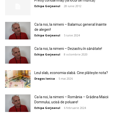
Preoţi condamnaţi (la locul de muncă)
Echipa Gorjeanul
-
28 iunie 2012
Ca la noi, la nimeni – Balamuc general înainte
de alegeri!
Echipa Gorjeanul
-
5 iunie 2024
Ca la noi, la nimeni – Dezastru în sănătate!
Echipa Gorjeanul
-
8 octombrie 2020
Leul slab, economia slabă. Cine plătește nota?
Dragos Ionica
-
5 mai 2026
Ca la noi, la nimeni – România – Grădina Maicii
Domnului, ucisă de poluare!
Echipa Gorjeanul
-
6 februarie 2024