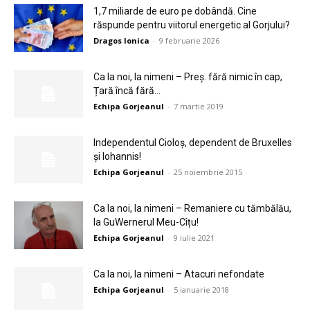
1,7 miliarde de euro pe dobândă. Cine
răspunde pentru viitorul energetic al Gorjului?
Dragos Ionica
-
9 februarie 2026
Ca la noi, la nimeni – Preș. fără nimic în cap,
Țară încă fără...
Echipa Gorjeanul
-
7 martie 2019
Independentul Cioloş, dependent de Bruxelles
şi Iohannis!
Echipa Gorjeanul
-
25 noiembrie 2015
Ca la noi, la nimeni – Remaniere cu tămbălău,
la GuWernerul Meu-Cîțu!
Echipa Gorjeanul
-
9 iulie 2021
Ca la noi, la nimeni – Atacuri nefondate
Echipa Gorjeanul
-
5 ianuarie 2018