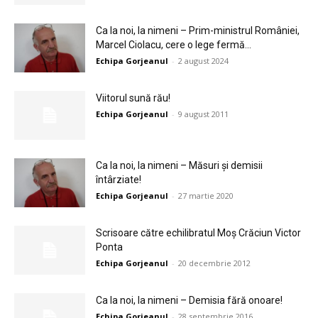
Ca la noi, la nimeni – Prim-ministrul României,
Marcel Ciolacu, cere o lege fermă...
Echipa Gorjeanul
-
2 august 2024
Viitorul sună rău!
Echipa Gorjeanul
-
9 august 2011
Ca la noi, la nimeni – Măsuri și demisii
întârziate!
Echipa Gorjeanul
-
27 martie 2020
Scrisoare către echilibratul Moş Crăciun Victor
Ponta
Echipa Gorjeanul
-
20 decembrie 2012
Ca la noi, la nimeni – Demisia fără onoare!
Echipa Gorjeanul
-
28 septembrie 2016