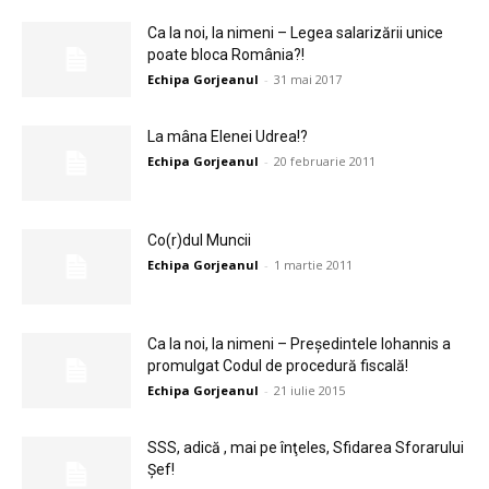
Ca la noi, la nimeni – Legea salarizării unice
poate bloca România?!
Echipa Gorjeanul
-
31 mai 2017
La mâna Elenei Udrea!?
Echipa Gorjeanul
-
20 februarie 2011
Co(r)dul Muncii
Echipa Gorjeanul
-
1 martie 2011
Ca la noi, la nimeni – Preşedintele Iohannis a
promulgat Codul de procedură fiscală!
Echipa Gorjeanul
-
21 iulie 2015
SSS, adică , mai pe înţeles, Sfidarea Sforarului
Şef!