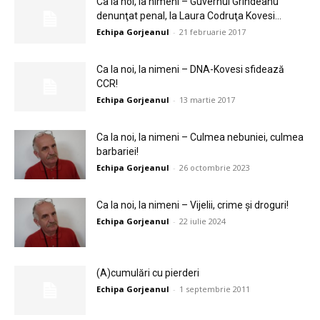
Ca la noi, la nimeni – Guvernul Grindeanu
denunţat penal, la Laura Codruţa Kovesi...
Echipa Gorjeanul
-
21 februarie 2017
Ca la noi, la nimeni – DNA-Kovesi sfidează
CCR!
Echipa Gorjeanul
-
13 martie 2017
Ca la noi, la nimeni – Culmea nebuniei, culmea
barbariei!
Echipa Gorjeanul
-
26 octombrie 2023
Ca la noi, la nimeni – Vijelii, crime și droguri!
Echipa Gorjeanul
-
22 iulie 2024
(A)cumulări cu pierderi
Echipa Gorjeanul
-
1 septembrie 2011