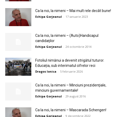
Ca la noi, la nimeni – Mai mult rele decât bune!
Echipa Gorjeanul
-
17 ianuarie 2023
Ca la noi, la nimeni – (Auto)Handicapul
candidaţilor
Echipa Gorjeanul
-
24 octombrie 2014
Fotoliul nimănui a devenit strigătul tuturor.
Educația, sub interimatul cifrelor reci
Dragos Ionica
-
5 februarie 2026
Ca la noi, la nimeni – Minciuni prezidenţiale,
minciuni guvernamentale!
Echipa Gorjeanul
-
29 august 2016
Ca la noi, la nimeni – Mascarada Schengen!
Echipa Gorjeanul
-
9 decembrie 2022