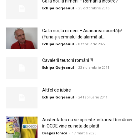
Ca la noi, la nimeni – România încotro?
Echipa Gorjeanul
-
25 octombrie 2016
Ca la noi, la nimeni – Asanarea societății!
(Furia și semnalul de alarmă al...
Echipa Gorjeanul
-
8 februarie 2022
Cavalerii teutoni români ?!
Echipa Gorjeanul
-
23 noiembrie 2011
Altfel de iubire
Echipa Gorjeanul
-
24 februarie 2011
Austeritatea nu se oprește: intrarea României
în OCDE vine cu nota de plată
Dragos Ionica
-
17 martie 2026