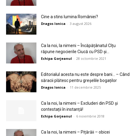
Cine a stins lumina României?
Dragos Ionica
-
3 august 2026
Ca la noi, la nimeni – Încăpățânatul Cîțu
răpune negocierile Ciucă cu PSD și...
Echipa Gorjeanul
-
28 octombrie 2021
Editorialul acesta nu este despre bani… – Când
săracii plătesc pentru greșelile bogaților
Dragos Ionica
-
11 decembrie 2025
Ca la noi, la nimeni – Excluderi din PSD și
contestații în instanță!
Echipa Gorjeanul
-
6 noiembrie 2018
Ca la noi, la nimeni – Pițărăii – obicei