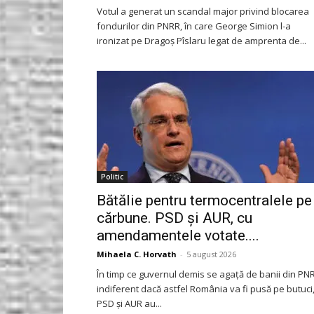
Votul a generat un scandal major privind blocarea
fondurilor din PNRR, în care George Simion l-a
ironizat pe Dragoș Pîslaru legat de amprenta de...
Politic
Bătălie pentru termocentralele pe
cărbune. PSD și AUR, cu
amendamentele votate....
Mihaela C. Horvath
-
5 august 2026
În timp ce guvernul demis se agață de banii din PN
indiferent dacă astfel România va fi pusă pe butuci
PSD și AUR au...