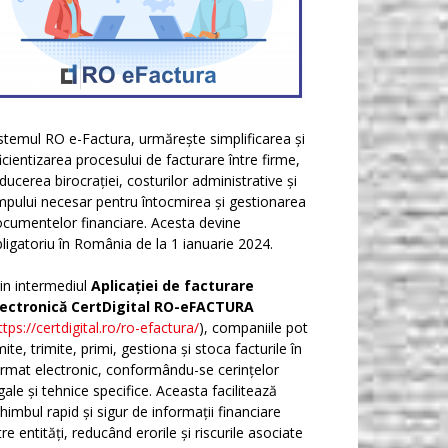
stemul RO e-Factura, urmărește simplificarea și
icientizarea procesului de facturare între firme,
ducerea birocrației, costurilor administrative și
mpului necesar pentru întocmirea și gestionarea
cumentelor financiare. Acesta devine
ligatoriu în România de la 1 ianuarie 2024.
in intermediul
Aplicației de facturare
lectronică CertDigital RO-eFACTURA
ttps://certdigital.ro/ro-efactura/
), companiile pot
ite, trimite, primi, gestiona și stoca facturile în
rmat electronic, conformându-se cerințelor
gale și tehnice specifice. Aceasta facilitează
himbul rapid și sigur de informații financiare
tre entități, reducând erorile și riscurile asociate