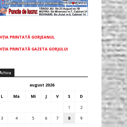
DIȚIA PRINTATĂ GORJEANUL
DIŢIA PRINTATĂ GAZETA GORJULUI
Arhiva
august 2026
L
Ma
Mi
J
V
S
D
1
2
3
4
5
6
7
8
9