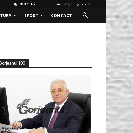
C
28.8
sâmbătă, 8 august 2026
Târgu Jiu
LTURA
SPORT
CONTACT
Gorjeanul 100
ALITATE