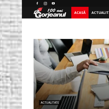
ACASĂ
ACTUALI
Ştiri
locale
de
ultima
ora,
stiri
video
–
ACTUALITATE
Ştiri