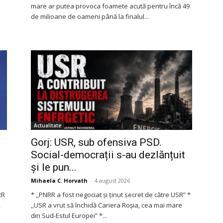
mare ar putea provoca foamete acută pentru încă 49
de milioane de oameni până la finalul...
Actualitate
Gorj: USR, sub ofensiva PSD.
Social-democrații s-au dezlănțuit
și le pun...
Mihaela C. Horvath
-
4 august 2026
RR
* ,,PNRR a fost negociat și ținut secret de către USR” *
,
,,USR a vrut să închidă Cariera Roșia, cea mai mare
din Sud-Estul Europei” *...