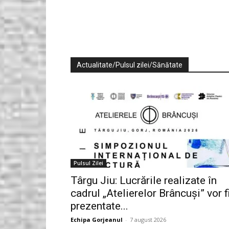
Actualitate/Pulsul zilei/Sănătate
Pulsul Zilei
Târgu Jiu: Lucrările realizate în
cadrul „Atelierelor Brâncuși” vor f
prezentate...
Echipa Gorjeanul
-
7 august 2026