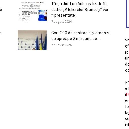
Târgu Jiu: Lucrările realizate în
de
cadrul „Atelierelor Brâncuși” vor
fi prezentate...
7 august 2026
n
Gorj: 200 de controale și amenzi
de aproape 2 milioane de...
Si
7 august 2026
ef
re
ti
do
ob
Pr
e
(
h
em
fo
le
sc
în