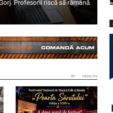
Gorj. Profesorii riscă să rămână
Raț
nu 
Mihael
All
Ultima Ora