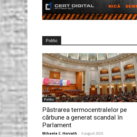
Politic
Politic
Păstrarea termocentralelor pe
cărbune a generat scandal în
Parlament
Mihaela C. Horvath
-
6 august 2026