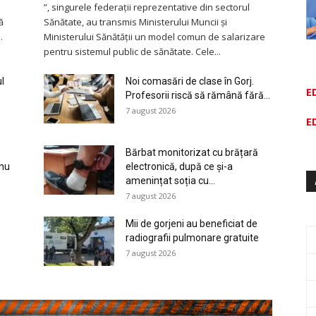
”, singurele federații reprezentative din sectorul
ă
Sănătate, au transmis Ministerului Muncii și
.
Ministerului Sănătății un model comun de salarizare
pentru sistemul public de sănătate. Cele...
l
Noi comasări de clase în Gorj.
E
Profesorii riscă să rămână fără...
7 august 2026
E
Bărbat monitorizat cu brățară
 nu
electronică, după ce și-a
amenințat soția cu...
7 august 2026
Mii de gorjeni au beneficiat de
radiografii pulmonare gratuite
7 august 2026