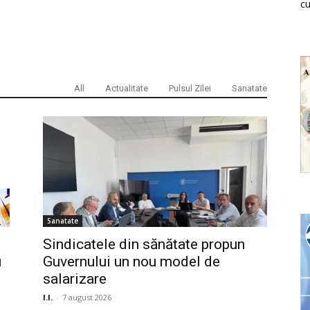
cu
All
Actualitate
Pulsul Zilei
Sanatate
Sanatate
Sindicatele din sănătate propun
i
Guvernului un nou model de
salarizare
I.I.
-
7 august 2026