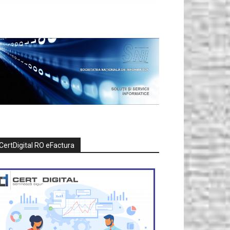
CertDigital RO eFactura