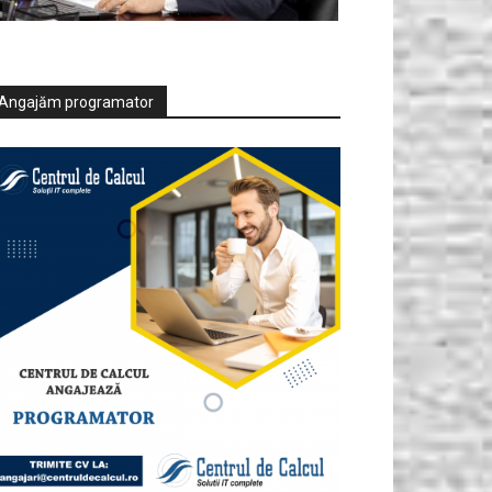
ionalizare a curentului electric în indust
are decât un grup de rezervă
a C. Horvath
-
7 august 2026
Angajăm programator