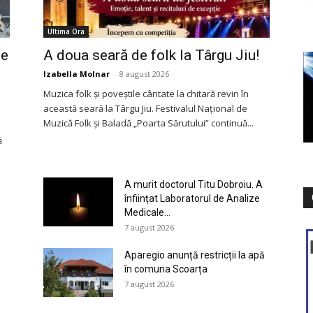
Ultima Ora
de
A doua seară de folk la Târgu Jiu!
Izabella Molnar
-
8 august 2026
Muzica folk și poveștile cântate la chitară revin în
această seară la Târgu Jiu. Festivalul Național de
Muzică Folk și Baladă „Poarta Sărutului” continuă...
ă
A murit doctorul Titu Dobroiu. A
înființat Laboratorul de Analize
Medicale...
7 august 2026
Aparegio anunță restricții la apă
în comuna Scoarța
7 august 2026