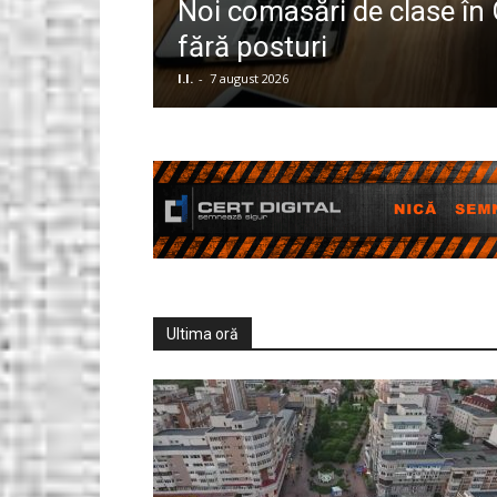
mită șefă
Noi comasări de clase în 
lnița!
fără posturi
Gorjeanul.ro
I.I.
-
7 august 2026
Ultima oră