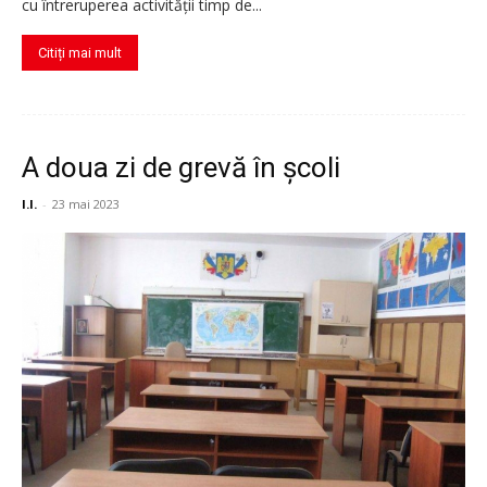
cu întreruperea activităţii timp de...
Citiți mai mult
A doua zi de grevă în școli
I.I.
-
23 mai 2023