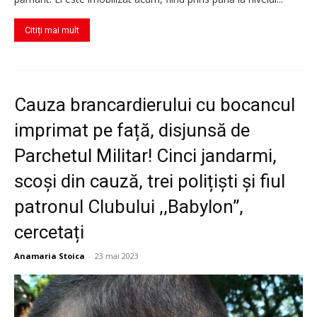
Citiți mai mult
Cauza brancardierului cu bocancul
imprimat pe față, disjunsă de
Parchetul Militar! Cinci jandarmi,
scoși din cauză, trei polițiști și fiul
patronul Clubului ,,Babylon”,
cercetați
Anamaria Stoica
-
23 mai 2023