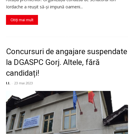
Iordache a reușit să-și impună oameni...
Citiți mai mult
Concursuri de angajare suspendate
la DGASPC Gorj. Altele, fără
candidați!
I.I.
-
23 mai 2023