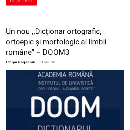
Citiți mai mult
Un nou ,,Dicționar ortografic,
ortoepic și morfologic al limbii
române” – DOOM3
Echipa Gorjeanul
-
23 mai 2023