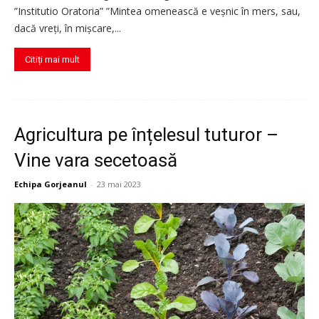
”Institutio Oratoria” ”Mintea omenească e veșnic în mers, sau,
dacă vreți, în mișcare,...
Citiți mai mult
Agricultura pe înțelesul tuturor –
Vine vara secetoasă
Echipa Gorjeanul
-
23 mai 2023