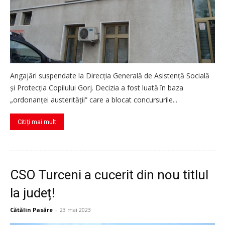
Angajări suspendate la Direcția Generală de Asistență Socială
și Protecția Copilului Gorj. Decizia a fost luată în baza
„ordonanței austerității” care a blocat concursurile...
Citiți mai mult
CSO Turceni a cucerit din nou titlul
la județ!
Cătălin Pasăre
-
23 mai 2023