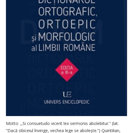
Motto: ,,Si consuetudo vicerit lex sermonis abolebitur.” (lat.
”Dacă obiceiul învinge, vechea lege se abolește.”) Quintilian,