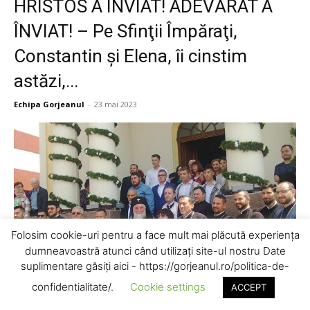
HRISTOS A ÎNVIAT! ADEVĂRAT A
ÎNVIAT! – Pe Sfinţii Împăraţi,
Constantin şi Elena, îi cinstim
astăzi,...
Echipa Gorjeanul
-
23 mai 2023
Folosim cookie-uri pentru a face mult mai plăcută experiența
dumneavoastră atunci când utilizați site-ul nostru Date
suplimentare găsiți aici - https://gorjeanul.ro/politica-de-
confidentialitate/.
Cookie settings
ACCEPT
În cadrul «Zilelor Muncipiului Târgu-Jiu», în ziua de 21 iunie