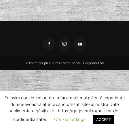
© Toate drepturile rezervate pentru Gorjeanul SA
Folosim cookie-uri pentru a face mult mai plăcută experiența
dumneavoastră atunci când utilizați site-ul nostru Date
suplimentare găsiți aici - https://gorjeanul.ro/politica-de-
confidentialitate/.
Cookie settings
ACCEPT