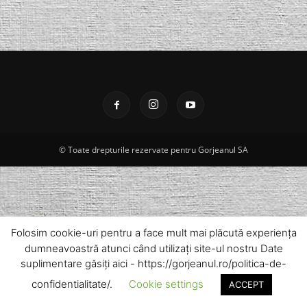
© Toate drepturile rezervate pentru Gorjeanul SA
Folosim cookie-uri pentru a face mult mai plăcută experiența
dumneavoastră atunci când utilizați site-ul nostru Date
suplimentare găsiți aici - https://gorjeanul.ro/politica-de-
confidentialitate/.
Cookie settings
ACCEPT