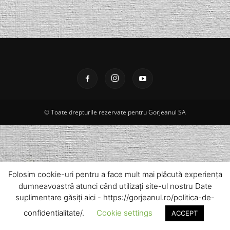
© Toate drepturile rezervate pentru Gorjeanul SA
Folosim cookie-uri pentru a face mult mai plăcută experiența
dumneavoastră atunci când utilizați site-ul nostru Date
suplimentare găsiți aici - https://gorjeanul.ro/politica-de-
confidentialitate/.
Cookie settings
ACCEPT