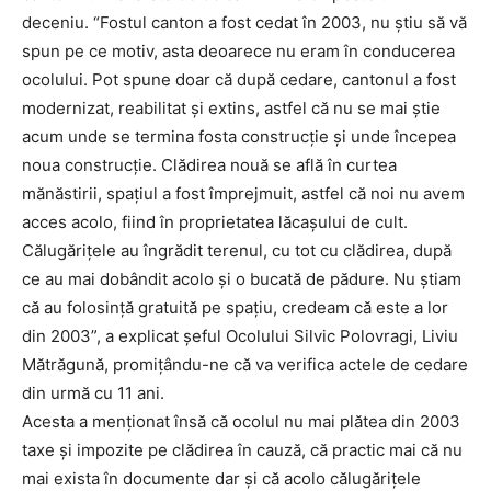
deceniu. “Fostul canton a fost cedat în 2003, nu ştiu să vă
spun pe ce motiv, asta deoarece nu eram în conducerea
ocolului. Pot spune doar că după cedare, cantonul a fost
modernizat, reabilitat şi extins, astfel că nu se mai ştie
acum unde se termina fosta construcţie şi unde începea
noua construcţie. Clădirea nouă se află în curtea
mănăstirii, spaţiul a fost împrejmuit, astfel că noi nu avem
acces acolo, fiind în proprietatea lăcaşului de cult.
Călugăriţele au îngrădit terenul, cu tot cu clădirea, după
ce au mai dobândit acolo şi o bucată de pădure. Nu ştiam
că au folosinţă gratuită pe spaţiu, credeam că este a lor
din 2003”, a explicat şeful Ocolului Silvic Polovragi, Liviu
Mătrăgună, promiţându-ne că va verifica actele de cedare
din urmă cu 11 ani.
Acesta a menţionat însă că ocolul nu mai plătea din 2003
taxe şi impozite pe clădirea în cauză, că practic mai că nu
mai exista în documente dar şi că acolo călugăriţele