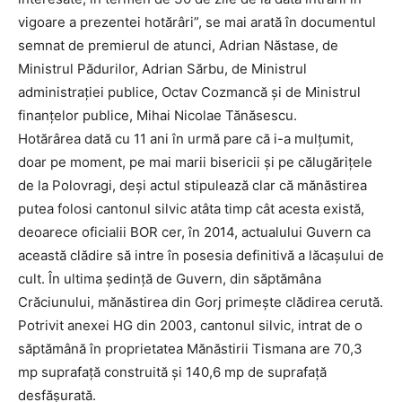
vigoare a prezentei hotărâri”, se mai arată în documentul
semnat de premierul de atunci, Adrian Năstase, de
Ministrul Pădurilor, Adrian Sărbu, de Ministrul
administraţiei publice, Octav Cozmancă şi de Ministrul
finanţelor publice, Mihai Nicolae Tănăsescu.
Hotărârea dată cu 11 ani în urmă pare că i-a mulţumit,
doar pe moment, pe mai marii bisericii şi pe călugăriţele
de la Polovragi, deşi actul stipulează clar că mănăstirea
putea folosi cantonul silvic atâta timp cât acesta există,
deoarece oficialii BOR cer, în 2014, actualului Guvern ca
această clădire să intre în posesia definitivă a lăcaşului de
cult. În ultima şedinţă de Guvern, din săptămâna
Crăciunului, mănăstirea din Gorj primeşte clădirea cerută.
Potrivit anexei HG din 2003, cantonul silvic, intrat de o
săptămână în proprietatea Mănăstirii Tismana are 70,3
mp suprafaţă construită şi 140,6 mp de suprafaţă
desfăşurată.