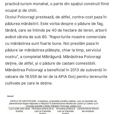
practică turism monahal, o parte din spaţiul construit fiind
ocupat şi de chilii.
Ocolul Polovragi prestează, de altfel, contra-cost paza în
pădurea mănăstirii. Este vorba despre o pădure de fag,
tânără, care se întinde pe 40 de hectare de teren, arborii
având vârsta de sub 80. “Raporturile noastre comerciale
cu mănăstirea sunt foarte bune. Noi prestăm paza în
pădure iar mănăstirea plăteşte, chiar la timp, serviciul
nostru”, a completat Mătrăgună. Mănăstirea Polovragi
deţine, de altfel, şi o pădure de castani comestibili.
Mănăstirea Polovragi a beneficiat în 2013 de subvenţii în
valoare de 16.559 de lei de la APIA Gorj pentru terenurile
cultivate pe care le deţine.