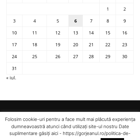
1
2
3
4
5
6
7
8
9
10
11
12
13
14
15
16
17
18
19
20
21
22
23
24
25
26
27
28
29
30
31
« iul.
Folosim cookie-uri pentru a face mult mai plăcută experiența
dumneavoastră atunci când utilizați site-ul nostru Date
suplimentare găsiți aici - https://gorjeanul.ro/politica-de-