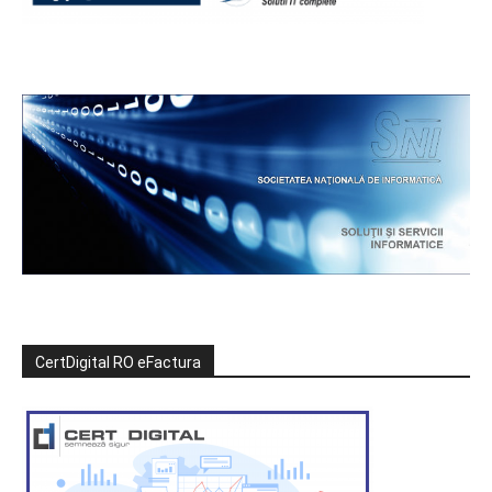
CertDigital RO eFactura