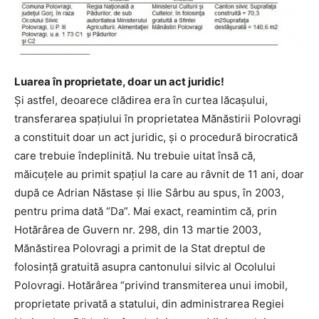
Luarea în proprietate, doar un act juridic!
Şi astfel, deoarece clădirea era în curtea lăcaşului,
transferarea spaţiului în proprietatea Mănăstirii Polovragi
a constituit doar un act juridic, şi o procedură birocratică
care trebuie îndeplinită. Nu trebuie uitat însă că,
măicuţele au primit spaţiul la care au râvnit de 11 ani, doar
după ce Adrian Năstase şi Ilie Sârbu au spus, în 2003,
pentru prima dată “Da”. Mai exact, reamintim că, prin
Hotărârea de Guvern nr. 298, din 13 martie 2003,
Mănăstirea Polovragi a primit de la Stat dreptul de
folosinţă gratuită asupra cantonului silvic al Ocolului
Polovragi. Hotărârea “privind transmiterea unui imobil,
proprietate privată a statului, din administrarea Regiei