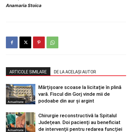
Anamaria Stoica
ARTICOLE SIMILARE
DE LA ACELAȘI AUTOR
Mărțișoare scoase la licitație în plină
vară. Fiscul din Gorj vinde mii de
podoabe din aur și argint
Actualitate
Chirurgie reconstructivă la Spitalul
Județean. Doi pacienți au beneficiat
de intervenții pentru redarea funcției
Actualitate