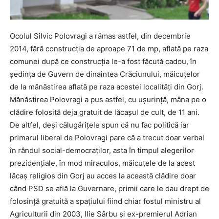
Ocolul Silvic Polovragi a rămas astfel, din decembrie
2014, fără construcţia de aproape 71 de mp, aflată pe raza
comunei după ce construcţia le-a fost făcută cadou, în
şedinţa de Guvern de dinaintea Crăciunului, măicuţelor
de la mănăstirea aflată pe raza acestei localităţi din Gorj.
Mănăstirea Polovragi a pus astfel, cu uşurinţă, mâna pe o
clădire folosită deja gratuit de lăcaşul de cult, de 11 ani.
De altfel, deşi călugăriţele spun că nu fac politică iar
primarul liberal de Polovragi pare că a trecut doar verbal
în rândul social-democraţilor, asta în timpul alegerilor
prezidenţiale, în mod miraculos, măicuţele de la acest
lăcaş religios din Gorj au acces la această clădire doar
când PSD se află la Guvernare, primii care le dau drept de
folosinţă gratuită a spaţiului fiind chiar fostul ministru al
Agriculturii din 2003, Ilie Sârbu şi ex-premierul Adrian