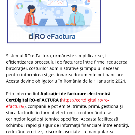
Sistemul RO e-Factura, urmărește simplificarea și
eficientizarea procesului de facturare între firme, reducerea
birocrației, costurilor administrative și timpului necesar
pentru întocmirea și gestionarea documentelor financiare.
Acesta devine obligatoriu în România de la 1 ianuarie 2024.
Prin intermediul
Aplicației de facturare electronică
CertDigital RO-eFACTURA
(
https://certdigital.ro/ro-
efactura/
), companiile pot emite, trimite, primi, gestiona și
stoca facturile în format electronic, conformându-se
cerințelor legale și tehnice specifice. Aceasta facilitează
schimbul rapid și sigur de informații financiare între entități,
reducând erorile și riscurile asociate cu manipularea