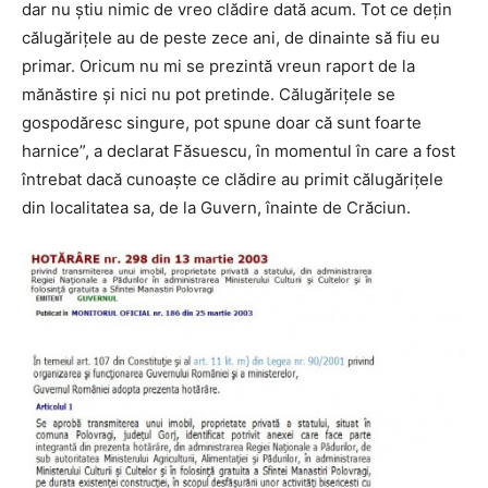
dar nu ştiu nimic de vreo clădire dată acum. Tot ce deţin
călugăriţele au de peste zece ani, de dinainte să fiu eu
primar. Oricum nu mi se prezintă vreun raport de la
mănăstire şi nici nu pot pretinde. Călugăriţele se
gospodăresc singure, pot spune doar că sunt foarte
harnice”, a declarat Făsuescu, în momentul în care a fost
întrebat dacă cunoaşte ce clădire au primit călugăriţele
din localitatea sa, de la Guvern, înainte de Crăciun.