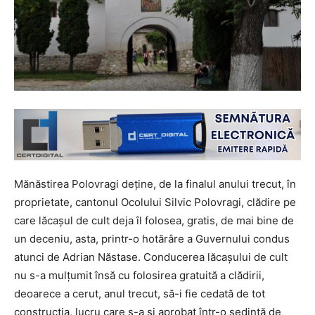
Mănăstirea Polovragi deţine, de la finalul anului trecut, în
proprietate, cantonul Ocolului Silvic Polovragi, clădire pe
care lăcaşul de cult deja îl folosea, gratis, de mai bine de
un deceniu, asta, printr-o hotărâre a Guvernului condus
atunci de Adrian Năstase. Conducerea lăcaşului de cult
nu s-a mulţumit însă cu folosirea gratuită a clădirii,
deoarece a cerut, anul trecut, să-i fie cedată de tot
construcţia, lucru care s-a şi aprobat într-o şedinţă de