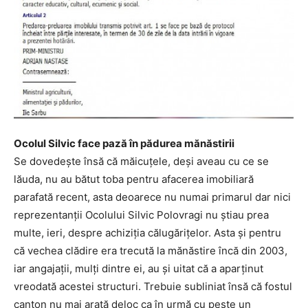
Ocolul Silvic face pază în pădurea mănăstirii
Se dovedeşte însă că măicuţele, deşi aveau cu ce se
lăuda, nu au bătut toba pentru afacerea imobiliară
parafată recent, asta deoarece nu numai primarul dar nici
reprezentanţii Ocolului Silvic Polovragi nu ştiau prea
multe, ieri, despre achiziţia călugăriţelor. Asta şi pentru
că vechea clădire era trecută la mănăstire încă din 2003,
iar angajaţii, mulţi dintre ei, au şi uitat că a aparţinut
vreodată acestei structuri. Trebuie subliniat însă că fostul
canton nu mai arată deloc ca în urmă cu peste un