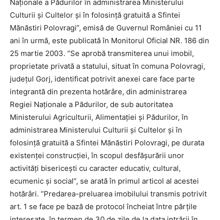
Naţionale a Pădurilor în administrarea Ministerului
Culturii şi Cultelor şi în folosinţă gratuită a Sfintei
Mănăstiri Polovragi”, emisă de Guvernul României cu 11
ani în urmă, este publicată în Monitorul Oficial NR. 186 din
25 martie 2003. “Se aprobă transmiterea unui imobil,
proprietate privată a statului, situat în comuna Polovragi,
judeţul Gorj, identificat potrivit anexei care face parte
integrantă din prezenta hotărâre, din administrarea
Regiei Naţionale a Pădurilor, de sub autoritatea
Ministerului Agriculturii, Alimentaţiei şi Pădurilor, în
administrarea Ministerului Culturii şi Cultelor şi în
folosinţă gratuită a Sfintei Mănăstiri Polovragi, pe durata
existenţei construcţiei, în scopul desfăşurării unor
activităţi bisericeşti cu caracter educativ, cultural,
ecumenic şi social”, se arată în primul articol al acestei
hotărâri. “Predarea-preluarea imobilului transmis potrivit
art. 1 se face pe bază de protocol încheiat între părţile
interesate, în termen de 30 de zile de la data intrării în