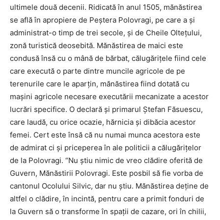
ultimele două decenii. Ridicată în anul 1505, mănăstirea
se află în apropiere de Peştera Polovragi, pe care a şi
administrat-o timp de trei secole, şi de Cheile Olteţului,
zonă turistică deosebită. Mănăstirea de maici este
condusă însă cu o mână de bărbat, călugăriţele fiind cele
care execută o parte dintre muncile agricole de pe
terenurile care le aparţin, mănăstirea fiind dotată cu
maşini agricole necesare executării mecanizate a acestor
lucrări specifice. O declară şi primarul Ştefan Făsuescu,
care laudă, cu orice ocazie, hărnicia şi dibăcia acestor
femei. Cert este însă că nu numai munca acestora este
de admirat ci şi priceperea în ale politicii a călugăriţelor
de la Polovragi. “Nu ştiu nimic de vreo clădire oferită de
Guvern, Mănăstirii Polovragi. Este posbil să fie vorba de
cantonul Ocolului Silvic, dar nu ştiu. Mănăstirea deţine de
altfel o clădire, în incintă, pentru care a primit fonduri de
la Guvern să o transforme în spaţii de cazare, ori în chilii,