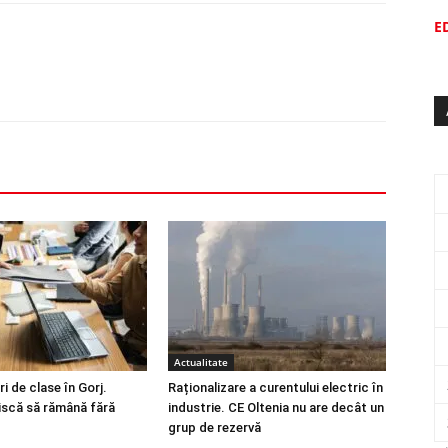
E
Actualitate
i de clase în Gorj.
Raționalizare a curentului electric în
riscă să rămână fără
industrie. CE Oltenia nu are decât un
grup de rezervă