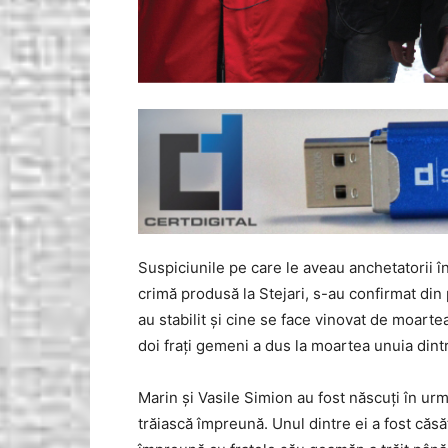
Suspiciunile pe care le aveau anchetatorii î
crimă produsă la Stejari, s-au confirmat din p
au stabilit și cine se face vinovat de moarte
doi frați gemeni a dus la moartea unuia dintre
Marin și Vasile Simion au fost născuți în urm
trăiască împreună. Unul dintre ei a fost căsăt