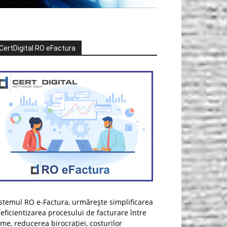
CertDigital RO eFactura
stemul RO e-Factura, urmărește simplificarea
 eficientizarea procesului de facturare între
rme, reducerea birocrației, costurilor