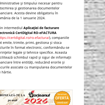
ministrative și timpului necesar pentru
ntocmirea și gestionarea documentelor
nanciare. Acesta devine obligatoriu în
mânia de la 1 ianuarie 2024.
rin intermediul
Aplicației de facturare
lectronică CertDigital RO-eFACTURA
ttps://certdigital.ro/ro-efactura/
), companiile
t emite, trimite, primi, gestiona și stoca
cturile în format electronic, conformându-se
rințelor legale și tehnice specifice. Aceasta
cilitează schimbul rapid și sigur de informații
nanciare între entități, reducând erorile și
scurile asociate cu manipularea documentelor
 hârtie.