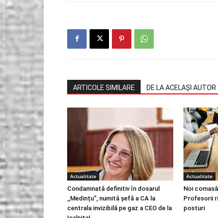
ARTICOLE SIMILARE
DE LA ACELAȘI AUTOR
Actualitate
Actualitate
Condamnată definitiv în dosarul
Noi comasăr
,,Medințu”, numită șefă a CA la
Profesorii 
centrala invizibilă pe gaz a CEO de la
posturi
Ișalnița!