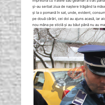
împreună cu fratele său geamăn a trăit până î
și-au serbat ziua de naștere trăgând la măs
și la o pomană în sat, unde, evident, consum
pe două cărări, cei doi au ajuns acasă, iar a
nou mâna pe sticlă și au băut până nu au mai 