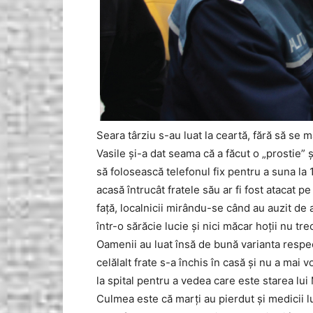
Seara târziu s-au luat la ceartă, fără să se 
Vasile și-a dat seama că a făcut o „prostie” 
să folosească telefonul fix pentru a suna la
acasă întrucât fratele său ar fi fost atacat p
față, localnicii mirându-se când au auzit de a
într-o sărăcie lucie și nici măcar hoții nu tr
Oamenii au luat însă de bună varianta respect
celălalt frate s-a închis în casă și nu a mai
la spital pentru a vedea care este starea lui
Culmea este că marți au pierdut și medicii l