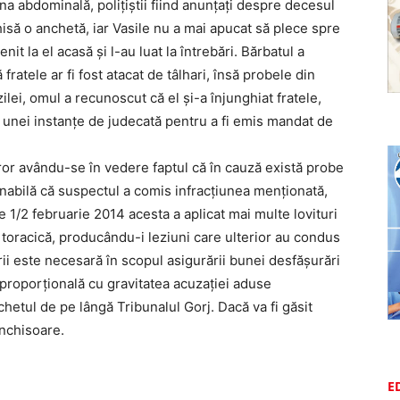
na abdominală, polițiștii fiind anunțați despre decesul
hisă o anchetă, iar Vasile nu a mai apucat să plece spre
enit la el acasă și l-au luat la întrebări. Bărbatul a
fratele ar fi fost atacat de tâlhari, însă probele din
zilei, omul a recunoscut că el și-a înjunghiat fratele,
 și unei instanțe de judecată pentru a fi emis mandat de
or avându-se în vedere faptul că în cauză există probe
nabilă că suspectul a comis infracţiunea menţionată,
de 1/2 februarie 2014 acesta a aplicat mai multe lovituri
i toracică, producându-i leziuni care ulterior au condus
rii este necesară în scopul asigurării bunei desfăşurări
 proporţională cu gravitatea acuzaţiei aduse
hetul de pe lângă Tribunalul Gorj. Dacă va fi găsit
închisoare.
E