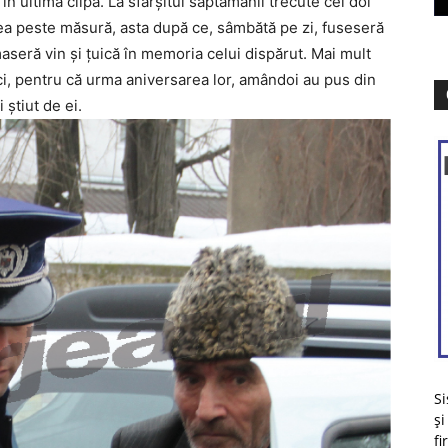
n ultima clipă. La sfârșitul săptămânii trecute cei doi
ea peste măsură, asta după ce, sâmbătă pe zi, fuseseră
aseră vin și țuică în memoria celui dispărut. Mai mult
ici, pentru că urma aniversarea lor, amândoi au pus din
știut de ei.
Si
și
fi