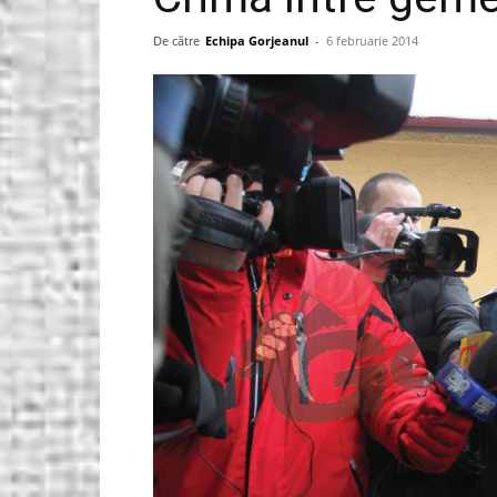
Gorjeanul.ro
De către
Echipa Gorjeanul
-
6 februarie 2014