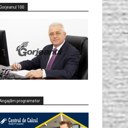
Gorjeanul 100
Angajăm programator