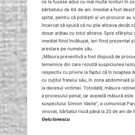
ce le fusese adus cu mai multe lovituri în zo
bărbatului de 64 de ani. Imediat a fost desc
spital, pentru că polițiștii și un procuror au v
încercat să spună că nu știe altceva decât că 
dosar arătau cu totul altceva. Spre sfârșitul 
imediat fiind încătușat, ieri fiind prezentat
arestare pe numele său.
„Măsura preventivă a fost dispusă de procur
temeinice din care rezultă suspiciunea rezo
respectiv cu privire la faptul că în noaptea 
cu cuţitul fratelui său, în zona abdominală ş
la decesul victimei. Totodată, măsura reţine
a procesului penal, iar această măsură este
suspectului Simion Vasile”, a comunicat Parc
vinovat, bărbatul riscă până la 20 de ani de 
Gelu Ionescu