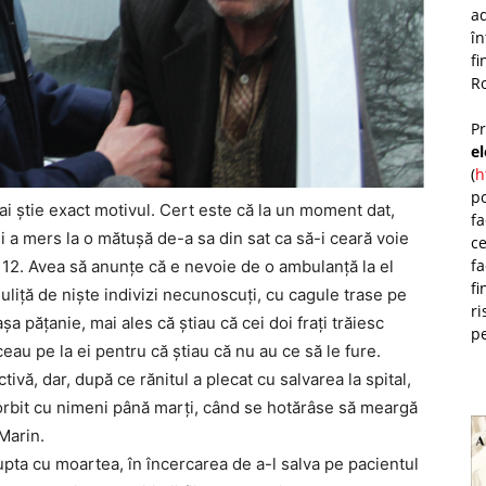
ad
î
fi
Ro
P
e
(
h
po
mai știe exact motivul. Cert este că la un moment dat,
fa
și a mers la o mătușă de-a sa din sat ca să-i ceară voie
ce
fa
 112. Avea să anunțe că e nevoie de o ambulanță la el
fi
e uliță de niște indivizi necunoscuți, cu cagule trase pe
ri
șa pățanie, mai ales că știau că cei doi frați trăiesc
pe
eceau pe la ei pentru că știau că nu au ce să le fure.
ivă, dar, după ce rănitul a plecat cu salvarea la spital,
 vorbit cu nimeni până marți, când se hotărâse să meargă
 Marin.
upta cu moartea, în încercarea de a-l salva pe pacientul