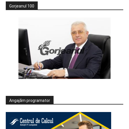
Gorjeanul 100
Angajăm programator