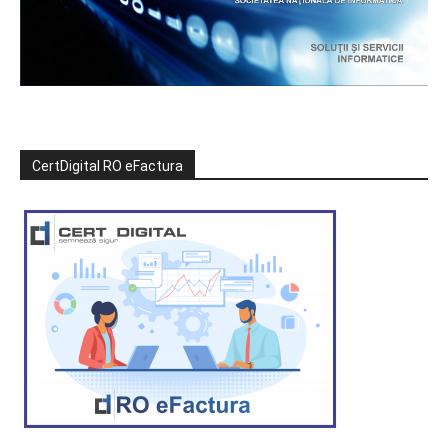
CertDigital RO eFactura