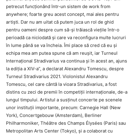
petrecut funcționând într-un sistem de work from
anywhere; foarte greu acest concept, mai ales pentru
artiști. Dar nu am uitat că putem juca un rol de ghid
pentru oameni despre cum să-și trăiască viețile într-o
perioadă ca niciodată și care va reconfigura multe lucruri
în lume până se va încheia. Îmi place să cred că eu și
echipa mea am putea spune că am reușit, iar Turneul
Internațional Stradivarius va continua și în acest an, ajuns
la ediția a XIV-a”, a declarat Alexandru Tomescu, despre
Turneul Stradivarius 2021. Violonistul Alexandru
Tomescu, cel care cântă la vioara Stradivarius, a fost
distins cu zeci de premii în competiții internaționale, de-a
lungul timpului. Artistul a susținut concerte pe scenele
unor instituții importante, precum: Carnegie Hall (New
York), Concertgebouw (Amsterdam), Berliner
Philharmoniker, Théâtre des Champs Élysées (Paris) sau
Metropolitan Arts Center (Tokyo), şi a colaborat cu