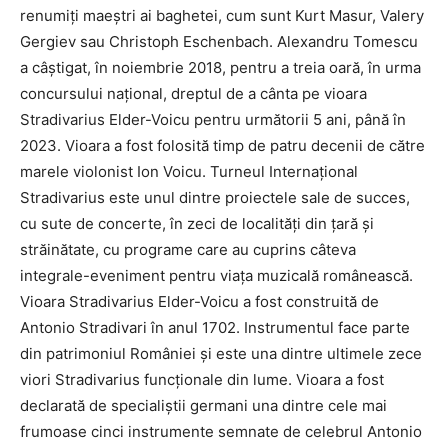
renumiţi maeştri ai baghetei, cum sunt Kurt Masur, Valery
Gergiev sau Christoph Eschenbach. Alexandru Tomescu
a câștigat, în noiembrie 2018, pentru a treia oară, în urma
concursului național, dreptul de a cânta pe vioara
Stradivarius Elder-Voicu pentru următorii 5 ani, până în
2023. Vioara a fost folosită timp de patru decenii de către
marele violonist Ion Voicu. Turneul Internațional
Stradivarius este unul dintre proiectele sale de succes,
cu sute de concerte, în zeci de localităţi din ţară și
străinătate, cu programe care au cuprins câteva
integrale-eveniment pentru viața muzicală românească.
Vioara Stradivarius Elder-Voicu a fost construită de
Antonio Stradivari în anul 1702. Instrumentul face parte
din patrimoniul României și este una dintre ultimele zece
viori Stradivarius funcționale din lume. Vioara a fost
declarată de specialiștii germani una dintre cele mai
frumoase cinci instrumente semnate de celebrul Antonio