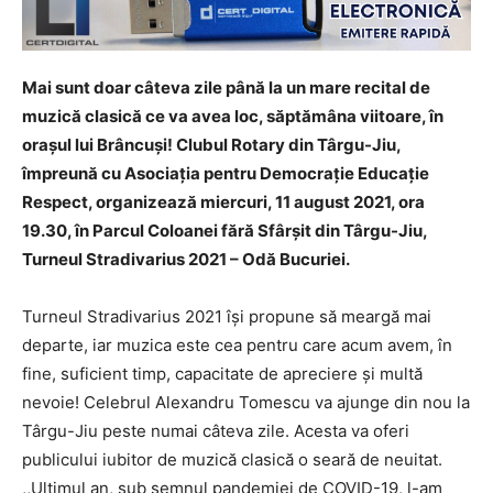
Mai sunt doar câteva zile până la un mare recital de
muzică clasică ce va avea loc, săptămâna viitoare, în
orașul lui Brâncuși! Clubul Rotary din Târgu-Jiu,
împreună cu Asociația pentru Democrație Educație
Respect, organizează miercuri, 11 august 2021, ora
19.30, în Parcul Coloanei fără Sfârșit din Târgu-Jiu,
Turneul Stradivarius 2021 – Odă Bucuriei.
Turneul Stradivarius 2021 își propune să meargă mai
departe, iar muzica este cea pentru care acum avem, în
fine, suficient timp, capacitate de apreciere și multă
nevoie! Celebrul Alexandru Tomescu va ajunge din nou la
Târgu-Jiu peste numai câteva zile. Acesta va oferi
publicului iubitor de muzică clasică o seară de neuitat.
,,Ultimul an, sub semnul pandemiei de COVID-19, l-am