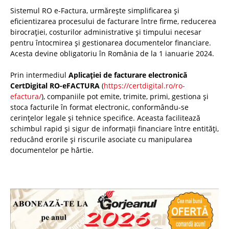
Sistemul RO e-Factura, urmărește simplificarea și
eficientizarea procesului de facturare între firme, reducerea
birocrației, costurilor administrative și timpului necesar
pentru întocmirea și gestionarea documentelor financiare.
Acesta devine obligatoriu în România de la 1 ianuarie 2024.
Prin intermediul
Aplicației de facturare electronică
CertDigital RO-eFACTURA
(
https://certdigital.ro/ro-
efactura/
), companiile pot emite, trimite, primi, gestiona și
stoca facturile în format electronic, conformându-se
cerințelor legale și tehnice specifice. Aceasta facilitează
schimbul rapid și sigur de informații financiare între entități,
reducând erorile și riscurile asociate cu manipularea
documentelor pe hârtie.