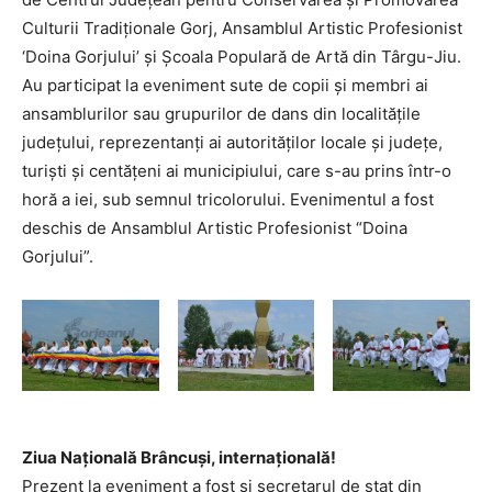
Culturii Tradiţionale Gorj, Ansamblul Artistic Profesionist
‘Doina Gorjului’ şi Şcoala Populară de Artă din Târgu-Jiu.
Au participat la eveniment sute de copii şi membri ai
ansamblurilor sau grupurilor de dans din localităţile
judeţului, reprezentanți ai autorităților locale și județe,
turiști și centățeni ai municipiului, care s-au prins într-o
horă a iei, sub semnul tricolorului. Evenimentul a fost
deschis de Ansamblul Artistic Profesionist “Doina
Gorjului”.
Ziua Națională Brâncuși, internațională!
Prezent la eveniment a fost şi secretarul de stat din