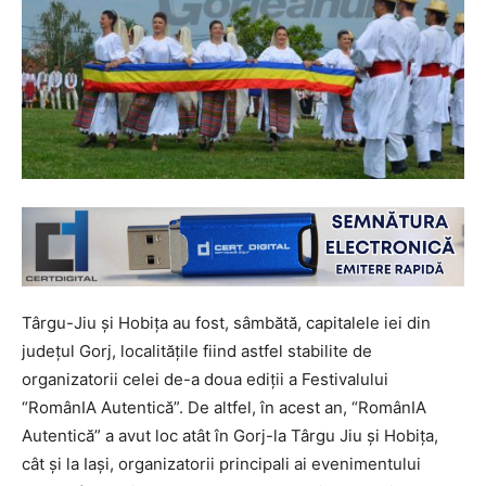
Târgu-Jiu și Hobița au fost, sâmbătă, capitalele iei din
județul Gorj, localitățile fiind astfel stabilite de
organizatorii celei de-a doua ediţii a Festivalului
“RomânIA Autentică”. De altfel, în acest an, “RomânIA
Autentică” a avut loc atât în Gorj-la Târgu Jiu şi Hobiţa,
cât şi la Iaşi, organizatorii principali ai evenimentului