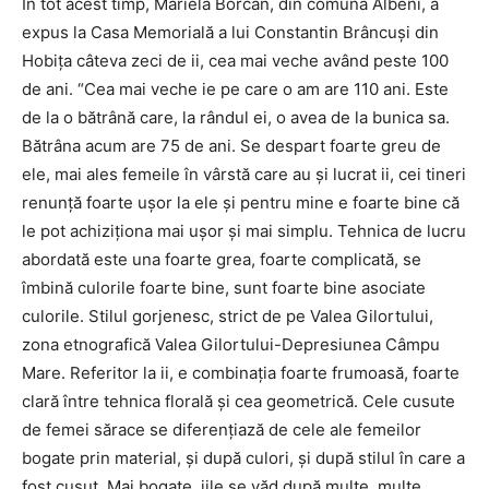
În tot acest timp, Mariela Borcan, din comuna Albeni, a
expus la Casa Memorială a lui Constantin Brâncuşi din
Hobiţa câteva zeci de ii, cea mai veche având peste 100
de ani. “Cea mai veche ie pe care o am are 110 ani. Este
de la o bătrână care, la rândul ei, o avea de la bunica sa.
Bătrâna acum are 75 de ani. Se despart foarte greu de
ele, mai ales femeile în vârstă care au şi lucrat ii, cei tineri
renunţă foarte uşor la ele şi pentru mine e foarte bine că
le pot achiziţiona mai uşor şi mai simplu. Tehnica de lucru
abordată este una foarte grea, foarte complicată, se
îmbină culorile foarte bine, sunt foarte bine asociate
culorile. Stilul gorjenesc, strict de pe Valea Gilortului,
zona etnografică Valea Gilortului-Depresiunea Câmpu
Mare. Referitor la ii, e combinaţia foarte frumoasă, foarte
clară între tehnica florală şi cea geometrică. Cele cusute
de femei sărace se diferenţiază de cele ale femeilor
bogate prin material, şi după culori, şi după stilul în care a
fost cusut. Mai bogate, iile se văd după multe, multe