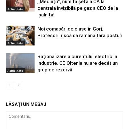
,,Medințu”, numită șefă a CA la
centrala invizibilă pe gaz a CEO de la
Actualitate
Ișalnița!
Noi comasări de clase în Gorj.
Profesorii riscă să rămână fără posturi
Actualitate
Raționalizare a curentului electric în
industrie. CE Oltenia nu are decât un
grup de rezervă
Actualitate
LĂSAȚI UN MESAJ