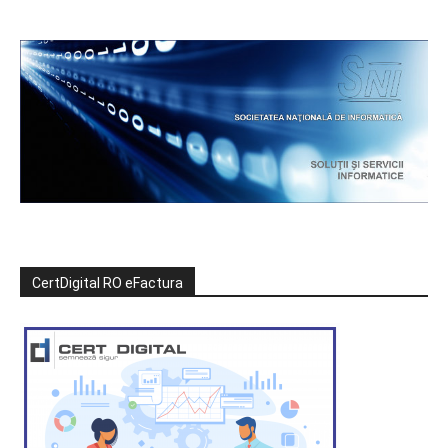
CertDigital RO eFactura