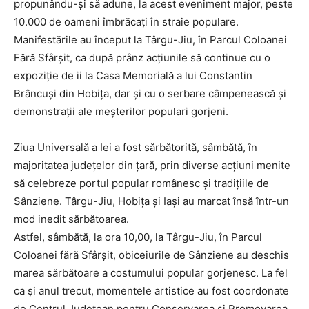
propunându-şi să adune, la acest eveniment major, peste
10.000 de oameni îmbrăcaţi în straie populare.
Manifestările au început la Târgu-Jiu, în Parcul Coloanei
Fără Sfârşit, ca după prânz acţiunile să continue cu o
expoziţie de ii la Casa Memorială a lui Constantin
Brâncuşi din Hobiţa, dar şi cu o serbare câmpenească şi
demonstraţii ale meşterilor populari gorjeni.
Ziua Universală a Iei a fost sărbătorită, sâmbătă, în
majoritatea judeţelor din ţară, prin diverse acţiuni menite
să celebreze portul popular românesc şi tradiţiile de
Sânziene. Târgu-Jiu, Hobița și Iași au marcat însă într-un
mod inedit sărbătoarea.
Astfel, sâmbătă, la ora 10,00, la Târgu-Jiu, în Parcul
Coloanei fără Sfârşit, obiceiurile de Sânziene au deschis
marea sărbătoare a costumului popular gorjenesc. La fel
ca şi anul trecut, momentele artistice au fost coordonate
de Centrul Judeţean pentru Conservarea şi Promovarea