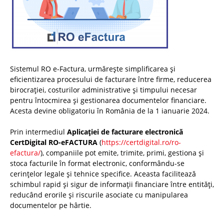
Sistemul RO e-Factura, urmărește simplificarea și
eficientizarea procesului de facturare între firme, reducerea
birocrației, costurilor administrative și timpului necesar
pentru întocmirea și gestionarea documentelor financiare.
Acesta devine obligatoriu în România de la 1 ianuarie 2024.
Prin intermediul
Aplicației de facturare electronică
CertDigital RO-eFACTURA
(
https://certdigital.ro/ro-
efactura/
), companiile pot emite, trimite, primi, gestiona și
stoca facturile în format electronic, conformându-se
cerințelor legale și tehnice specifice. Aceasta facilitează
schimbul rapid și sigur de informații financiare între entități,
reducând erorile și riscurile asociate cu manipularea
documentelor pe hârtie.