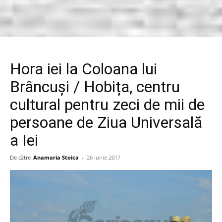
Hora iei la Coloana lui
Brâncuși / Hobița, centru
cultural pentru zeci de mii de
persoane de Ziua Universală
a Iei
De către
Anamaria Stoica
-
26 iunie 2017