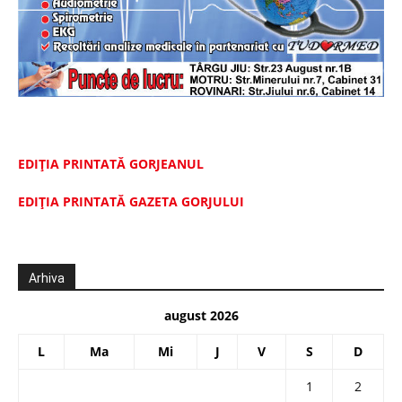
EDIȚIA PRINTATĂ GORJEANUL
EDIŢIA PRINTATĂ GAZETA GORJULUI
Arhiva
august 2026
L
Ma
Mi
J
V
S
D
1
2