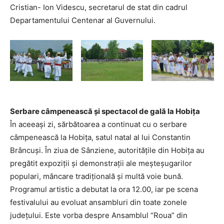
Cristian- Ion Videscu, secretarul de stat din cadrul
Departamentului Centenar al Guvernului.
Serbare câmpenească și spectacol de gală la Hobița
În aceeaşi zi, sărbătoarea a continuat cu o serbare
câmpenească la Hobiţa, satul natal al lui Constantin
Brâncuşi. În ziua de Sânziene, autoritățile din Hobița au
pregătit expoziţii şi demonstraţii ale meşteşugarilor
populari, mâncare tradiţională şi multă voie bună.
Programul artistic a debutat la ora 12.00, iar pe scena
festivalului au evoluat ansambluri din toate zonele
judeţului. Este vorba despre Ansamblul “Roua” din