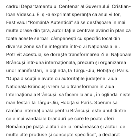
cadrul Departamentului Centenar al Guvernului, Cristian-
Ioan Videscu. El și-a exprimat speranţa ca anul viitor,
Festivalul “RomânIA Autentică” să se desfăşoare în mai
multe oraşe din ţară, autorităţile centrale având în plan ca
toate aceste serbări câmpeneşti cu specific local din
diverse zone să fie integrate într-o Zi Naţională a Iei.
Potrivit acestuia, se doreşte transformarea Zilei Naţionale
Brâncuşi într-una internaţională, precum şi organizarea
unor manifestări, în oglindă, la Târgu-Jiu, Hobiţa şi Paris.
“După discuţiile avute cu autorităţile judeţene, Ziua
Naţională Brâncuşi vrem să o transformăm în Ziua
Internaţională Brâncuşi, să facem la anul, în oglindă, nişte
manifestări la Târgu-Jiu, Hobiţa şi Paris. Sperăm să
rămână internaţională pentru Brâncuşi, este unul dintre
cele mai vandabile branduri pe care le poate oferi
România pe piaţă, alături de ia românească şi alături de
multe alte produse şi concepte specifice”, a declarat