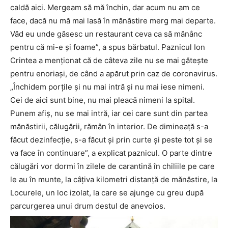
caldă aici. Mergeam să mă închin, dar acum nu am ce
face, dacă nu mă mai lasă în mănăstire merg mai departe.
Văd eu unde găsesc un restaurant ceva ca să mănânc
pentru că mi-e și foame”, a spus bărbatul. Paznicul Ion
Crintea a menționat că de câteva zile nu se mai gătește
pentru enoriași, de când a apărut prin caz de coronavirus.
„Închidem porțile și nu mai intră și nu mai iese nimeni.
Cei de aici sunt bine, nu mai pleacă nimeni la spital.
Punem afiș, nu se mai intră, iar cei care sunt din partea
mănăstirii, călugării, rămân în interior. De dimineață s-a
făcut dezinfecție, s-a făcut și prin curte și peste tot și se
va face în continuare”, a explicat paznicul. O parte dintre
călugări vor dormi în zilele de carantină în chiliile pe care
le au în munte, la câțiva kilometri distanță de mănăstire, la
Locurele, un loc izolat, la care se ajunge cu greu după
parcurgerea unui drum destul de anevoios.