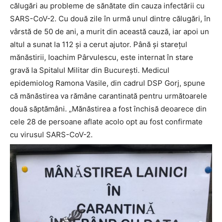
călugări au probleme de sănătate din cauza infectării cu
SARS-CoV-2. Cu două zile în urmă unul dintre călugări, în
vârstă de 50 de ani, a murit din această cauză, iar apoi un
altul a sunat la 112 și a cerut ajutor. Până și starețul
mănăstirii, Ioachim Pârvulescu, este internat în stare
gravă la Spitalul Militar din București. Medicul
epidemiolog Ramona Vasile, din cadrul DSP Gorj, spune
că mănăstirea va rămâne carantinată pentru următoarele
două săptămâni. „Mănăstirea a fost închisă deoarece din
cele 28 de persoane aflate acolo opt au fost confirmate
cu virusul SARS-CoV-2.