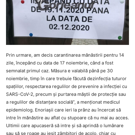
Prin urmare, am decis carantinarea mănăstirii pentru 14
zile, începând cu data de 17 noiembrie, când a fost
semnalat primul caz. Măsura e valabilă până pe 30
noiembrie, timp în care trebuie făcută dezinfecția tuturor
spațiilor, respectarea regulilor de prevenire a infecției cu
SARS-CoV-2, precum și purtarea măștii de protecție sau
a regulilor de distanțare socială”, a menționat medicul
epidemiolog. Enoriașii care ieri la prânz au încercat să
intre în mănăstire au aflat cu stupoare că nu mai au acces.
Ultimii care apucaseră să intre și să aprindă o lumânare
sau să se roage au ieșit zâmbitori de acolo, chiar cu