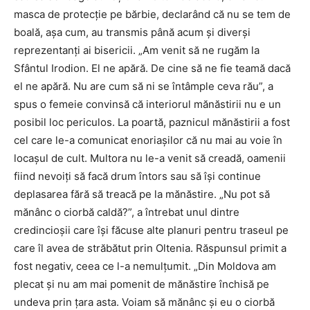
masca de protecție pe bărbie, declarând că nu se tem de
boală, așa cum, au transmis până acum și diverși
reprezentanți ai bisericii. „Am venit să ne rugăm la
Sfântul Irodion. El ne apără. De cine să ne fie teamă dacă
el ne apără. Nu are cum să ni se întâmple ceva rău”, a
spus o femeie convinsă că interiorul mănăstirii nu e un
posibil loc periculos. La poartă, paznicul mănăstirii a fost
cel care le-a comunicat enoriașilor că nu mai au voie în
locașul de cult. Multora nu le-a venit să creadă, oamenii
fiind nevoiți să facă drum întors sau să își continue
deplasarea fără să treacă pe la mănăstire. „Nu pot să
mănânc o ciorbă caldă?”, a întrebat unul dintre
credincioșii care își făcuse alte planuri pentru traseul pe
care îl avea de străbătut prin Oltenia. Răspunsul primit a
fost negativ, ceea ce l-a nemulțumit. „Din Moldova am
plecat și nu am mai pomenit de mănăstire închisă pe
undeva prin țara asta. Voiam să mănânc și eu o ciorbă