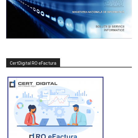
CertDigital RO eFactura