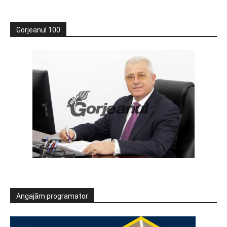
Gorjeanul 100
Angajăm programator