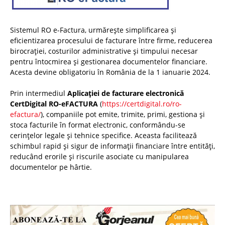
Sistemul RO e-Factura, urmărește simplificarea și
eficientizarea procesului de facturare între firme, reducerea
birocrației, costurilor administrative și timpului necesar
pentru întocmirea și gestionarea documentelor financiare.
Acesta devine obligatoriu în România de la 1 ianuarie 2024.
Prin intermediul
Aplicației de facturare electronică
CertDigital RO-eFACTURA
(
https://certdigital.ro/ro-
efactura/
), companiile pot emite, trimite, primi, gestiona și
stoca facturile în format electronic, conformându-se
cerințelor legale și tehnice specifice. Aceasta facilitează
schimbul rapid și sigur de informații financiare între entități,
reducând erorile și riscurile asociate cu manipularea
documentelor pe hârtie.