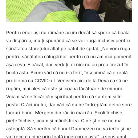
Pentru enoriași nu rămâne acum decât să spere că boala
va dispărea, mulți spunând că se vor ruga inclusiv pentru
sănătatea starețului aflat pe patul de spital. „Ne vom ruga
pentru sănătatea călugărilor pentru că nu am mai pomenit
așa ceva. E păcat, dar, vedeți, ei nici nu au prea crezut în
boala asta. Acum văd că nu i-a ferit, înseamnă că e reală
problema cu COVID-ul. Venisem aici de la Deva ca să ne
rugăm, mai ales că este și icoana făcătoare de minuni.
Voiam să ne încărcăm spiritual pentru că suntem și în
postul Crăciunului, dar văd că nu ne îndreptăm deloc spre
lucruri bune. Mergem din rău în mai rău. Școli închise,
piețe închise, acum și mănăstirea. Cine știe ce ne mai
așteaptă. Să sperăm că bunul Dumnezeu ne va ierta și ne
va trece cu bine prin toată încercarea asta”, a spus unul