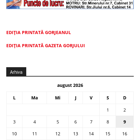
EDIȚIA PRINTATĂ GORJEANUL
EDIŢIA PRINTATĂ GAZETA GORJULUI
Arhiva
august 2026
L
Ma
Mi
J
V
S
D
1
2
3
4
5
6
7
8
9
10
11
12
13
14
15
16