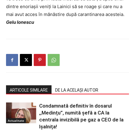
dintre enoriașii veniți la Lainici să se roage și care nu a
mai avut acces în mănăstire după carantinarea acesteia.
Gelu Ionescu
ARTICOLE SIMILARE
DE LA ACELAȘI AUTOR
Condamnată definitiv în dosarul
,,Medințu”, numită șefă a CA la
centrala invizibilă pe gaz a CEO de la
Actualitate
Ișalnița!