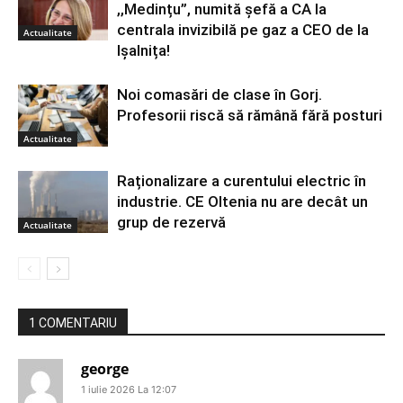
,,Medințu”, numită șefă a CA la
centrala invizibilă pe gaz a CEO de la
Actualitate
Ișalnița!
Noi comasări de clase în Gorj.
Profesorii riscă să rămână fără posturi
Actualitate
Raționalizare a curentului electric în
industrie. CE Oltenia nu are decât un
grup de rezervă
Actualitate
1 COMENTARIU
george
1 iulie 2026 La 12:07