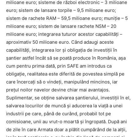
milioane euro; sisteme de război electronic – 3 milioane
euro; sistem de lansare torpile – 9,5 milioane euro;
sistem de rachete RAM – 59,5 milioane euro; muniție – 5
milioane euro; sistem de lansare rachete NSM – 20
milioane euro; integrarea tuturor acestor capabilități –
aproximativ 50 milioane euro. Când adaugi aceste
capabilități, integrarea lor și obligația de investiții în
șantier astfel încât să se poată produce în România, așa
cum pentru prima dată, prin SAFE am introdus ca
obligație, realitatea este diferită de povestea simplă pe
care încercați să o vindeți, manipulând mincinos, iar
prețul noilor navelor devine chiar mai avantajos.
Suplimentar, se obține salvarea șantierului, investiții în el,
salvarea locurilor de muncă și aducerea la viață a unei
industrii pe care, până de curând, probabil tot pe
comisioane, unii au vrut-o moartă și îngropată. După ani
de zile în care Armata doar a plătit cumpărând de la alții,