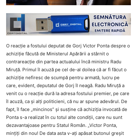
O reacție a fostului deputat de Gorj Victor Ponta despre o
achiziție făcută de Ministerul Apărării a stârnit o
contrareacție din partea actualului încă ministru Radu
Miruță. Primul îl acuză pe cel de-al doilea că ar fi făcut o
achiziție nefiresc de scumpă pentru armată, lucru pe
care, evident, deputatul de Gorj îl neagă. Radu Miruță a
venit cu o reacție dură la adresa fostului premier, pe care
îl acuză, ca și alți politicieni, că nu ar spune adevărul. De
fapt, îl face „mincinos” și susține că achiziția invocată de
Ponta s-a realizat în cu totul alte condiții, care nu sunt
dezavantajoase pentru Statul Român. „Victor Ponta,
mințiți din nou! De data asta v-ați apăsat butonul greșit