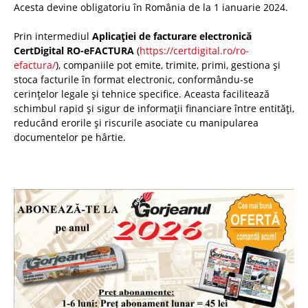
Acesta devine obligatoriu în România de la 1 ianuarie 2024.
Prin intermediul
Aplicației de facturare electronică
CertDigital RO-eFACTURA
(
https://certdigital.ro/ro-
efactura/
), companiile pot emite, trimite, primi, gestiona și
stoca facturile în format electronic, conformându-se
cerințelor legale și tehnice specifice. Aceasta facilitează
schimbul rapid și sigur de informații financiare între entități,
reducând erorile și riscurile asociate cu manipularea
documentelor pe hârtie.