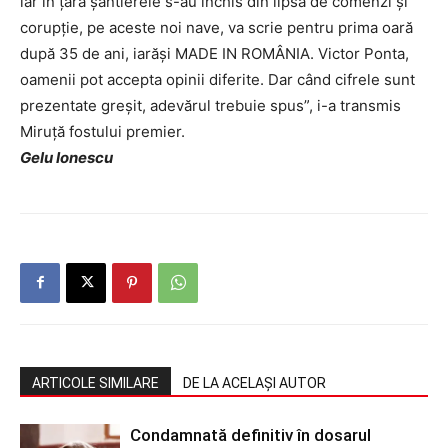
iar în țară șantierele s-au închis din lipsă de comenzi și
corupție, pe aceste noi nave, va scrie pentru prima oară
după 35 de ani, iarăși MADE IN ROMÂNIA. Victor Ponta,
oamenii pot accepta opinii diferite. Dar când cifrele sunt
prezentate greșit, adevărul trebuie spus”, i-a transmis
Miruță fostului premier.
Gelu Ionescu
ARTICOLE SIMILARE
DE LA ACELAȘI AUTOR
Condamnată definitiv în dosarul