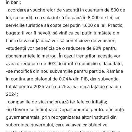
în bani;
-acordarea voucherelor de vacanță în cuantum de 800 de
lei, cu condiția ca salariul să fie până în 8.000 de lei, iar
serviciile turistice să coste cel puțin 1.600 de lei. Practic,
bugetarii vor fi nevoiți să vină cu cel puțin jumătate din
banii de vacanță dacă vor să beneficieze de voucher;
-studenţii vor beneficia de o reducere de 90% pentru
abonamentele la metrou. În cazul trenurilor, aceştia vor
avea o reducere de 90% doar între domiciliu şi facultate;
-se modifică din nou subvențiile pentru partide. Rămâne
în continuare plafonul de 0,04% din PIB, dar subvenția
totală pentru 2025 va fi cu 25% mai mică față de cea din
2024;
-companiile de stat majorează tarifele cu inflația;
-în Guvern se înființează Departamentul pentru eficiență
guvernamentală, prin reorganizarea altor instituții din
subordinea guvernului, care va avea ca obiective