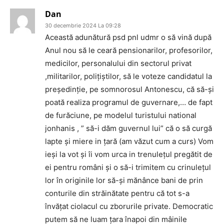
Dan
30 decembrie 2024 La 09:28
Această adunătură psd pnl udmr o să vină după
Anul nou să le ceară pensionarilor, profesorilor,
medicilor, personalului din sectorul privat
,militarilor, polițiștilor, să le voteze candidatul la
președinție, pe somnorosul Antonescu, că să-și
poată realiza programul de guvernare,… de fapt
de furăciune, pe modelul turistului national
jonhanis , ” să-i dăm guvernul lui” că o să curgă
lapte și miere in țară (am văzut cum a curs) Vom
ieși la vot și îi vom urca in trenulețul pregătit de
ei pentru români și o să-i trimitem cu crinulețul
lor în originile lor să-și mănânce bani de prin
conturile din străinătate pentru că tot s-a
învățat ciolacul cu zborurile private. Democratic
putem să ne luam țara înapoi din mâinile