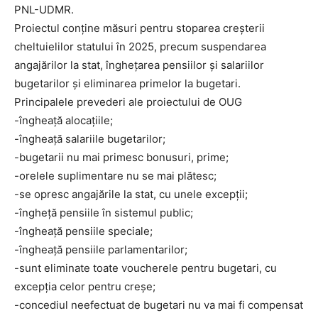
PNL-UDMR.
Proiectul conține măsuri pentru stoparea creșterii
cheltuielilor statului în 2025, precum suspendarea
angajărilor la stat, înghețarea pensiilor și salariilor
bugetarilor și eliminarea primelor la bugetari.
Principalele prevederi ale proiectului de OUG
-îngheață alocațiile;
-îngheață salariile bugetarilor;
-bugetarii nu mai primesc bonusuri, prime;
-orelele suplimentare nu se mai plătesc;
-se opresc angajările la stat, cu unele excepții;
-îngheță pensiile în sistemul public;
-îngheață pensiile speciale;
-îngheață pensiile parlamentarilor;
-sunt eliminate toate voucherele pentru bugetari, cu
excepția celor pentru creșe;
-concediul neefectuat de bugetari nu va mai fi compensat