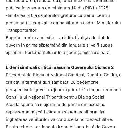
restructurarea, reducerea și eficientizarea cheltuielilor
publice în cuantum de minimum 1% din PIB în 2025;
-limitarea la 6 a călătoriilor gratuite cu trenul pentru
pensionari și angajații companiilor din cadrul Ministerului
Transporturilor.
Bugetul pentru anul viitor va fi finalizat și adoptat de
guvern în prima săptămână din ianuarie și va fi supus
aprobării Parlamentului într-o ședință extraordinară.
Liderii sindicali critică măsurile Guvernului Ciolacu 2
Președintele Blocului Național Sindical, Dumitru Costin, a
criticat în termeni duri sâmbătă, 28 decembrie,
perspectivele guvernanților exprimate în timpul reuniunii
Consiliului Național Tripartit pentru Dialog Social.
Acesta spune că majorările de pensii din acest au
reprezentat mișcări către un sistem echilibrat, iar
înghețarea veniturilor va conduce la noi dezechilibre.
Printre altele, „ordonanța trenuleț” aprobată de Guvern