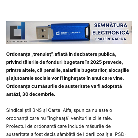
Ordonanța „trenuleț”, aflată în dezbatere publică,
privind tăierile de fonduri bugetare în 2025 prevede,
printre altele, că pensiile, salariile bugetarilor, alocațiile
și ajutoarele sociale vor fi înghețate în anul care vine.
Ordonanța cu măsurile de austeritate va fi adoptată
astăzi, 30 decembrie.
Sindicaliștii BNS și Cartel Alfa, spun că nu este o
ordonanță care nu ”îngheață” veniturile ci le taie.
Proiectul de ordonanță care include măsurile de
austeritate a fost decis sâmbătă de liderii coaliției PSD-