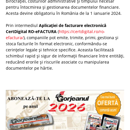
birocrației, costurilor administrative și timpului necesar
pentru întocmirea și gestionarea documentelor financiare.
Acesta devine obligatoriu în România de la 1 ianuarie 2024.
Prin intermediul
Aplicației de facturare electronică
CertDigital RO-eFACTURA
(
https://certdigital.ro/ro-
efactura/
), companiile pot emite, trimite, primi, gestiona și
stoca facturile în format electronic, conformându-se
cerințelor legale și tehnice specifice. Aceasta facilitează
schimbul rapid și sigur de informații financiare între entități,
reducând erorile și riscurile asociate cu manipularea
documentelor pe hârtie.