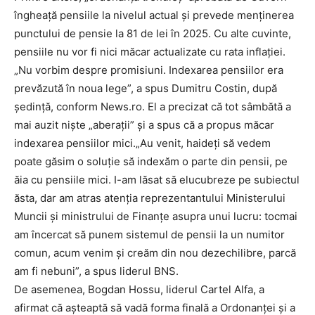
îngheață pensiile la nivelul actual și prevede menținerea
punctului de pensie la 81 de lei în 2025. Cu alte cuvinte,
pensiile nu vor fi nici măcar actualizate cu rata inflației.
„Nu vorbim despre promisiuni. Indexarea pensiilor era
prevăzută în noua lege”, a spus Dumitru Costin, după
şedinţă, conform News.ro. El a precizat că tot sâmbătă a
mai auzit nişte „aberaţii” și a spus că a propus măcar
indexarea pensiilor mici.„Au venit, haideţi să vedem
poate găsim o soluţie să indexăm o parte din pensii, pe
ăia cu pensiile mici. I-am lăsat să elucubreze pe subiectul
ăsta, dar am atras atenţia reprezentantului Ministerului
Muncii şi ministrului de Finanţe asupra unui lucru: tocmai
am încercat să punem sistemul de pensii la un numitor
comun, acum venim şi creăm din nou dezechilibre, parcă
am fi nebuni”, a spus liderul BNS.
De asemenea, Bogdan Hossu, liderul Cartel Alfa, a
afirmat că așteaptă să vadă forma finală a Ordonanței și a