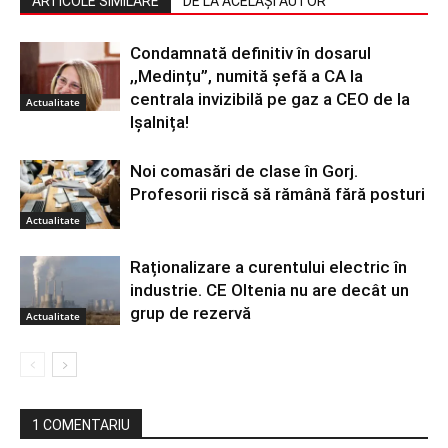
ARTICOLE SIMILARE
DE LA ACELAȘI AUTOR
Condamnată definitiv în dosarul
,,Medințu”, numită șefă a CA la
centrala invizibilă pe gaz a CEO de la
Actualitate
Ișalnița!
Noi comasări de clase în Gorj.
Profesorii riscă să rămână fără posturi
Actualitate
Raționalizare a curentului electric în
industrie. CE Oltenia nu are decât un
grup de rezervă
Actualitate
1 COMENTARIU