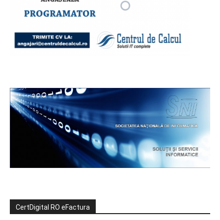
CertDigital RO eFactura