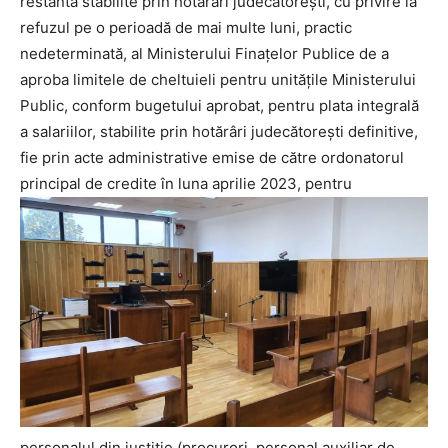
restantă stabilite prin hotărâri judecătoreşti, cu privire la
refuzul pe o perioadă de mai multe luni, practic
nedeterminată, al Ministerului Finaţelor Publice de a
aproba limitele de cheltuieli pentru unităţile Ministerului
Public, conform bugetului aprobat, pentru plata integrală
a salariilor, stabilite prin hotărâri judecătoreşti definitive,
fie prin acte administrative emise de către ordonatorul
principal de credite în luna aprilie 2023, pentru
personalul din justiţie (procurori, personal auxiliar de