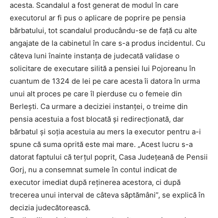
acesta. Scandalul a fost generat de modul în care
executorul ar fi pus o aplicare de poprire pe pensia
bărbatului, tot scandalul producându-se de față cu alte
angajate de la cabinetul în care s-a produs incidentul. Cu
câteva luni înainte instanța de judecată validase o
solicitare de executare silită a pensiei lui Pojoreanu în
cuantum de 1324 de lei pe care acesta îi datora în urma
unui alt proces pe care îl pierduse cu o femeie din
Berlești. Ca urmare a deciziei instanței, o treime din
pensia acestuia a fost blocată și redirecționată, dar
bărbatul și soția acestuia au mers la executor pentru a-i
spune că suma oprită este mai mare. „Acest lucru s-a
datorat faptului că terțul poprit, Casa Județeană de Pensii
Gorj, nu a consemnat sumele în contul indicat de
executor imediat după reținerea acestora, ci după
trecerea unui interval de câteva săptămâni”, se explică în
decizia judecătorească.