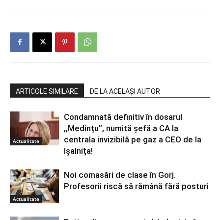
ARTICOLE SIMILARE
DE LA ACELAȘI AUTOR
Condamnată definitiv în dosarul
,,Medințu”, numită șefă a CA la
centrala invizibilă pe gaz a CEO de la
Actualitate
Ișalnița!
Noi comasări de clase în Gorj.
Profesorii riscă să rămână fără posturi
Actualitate