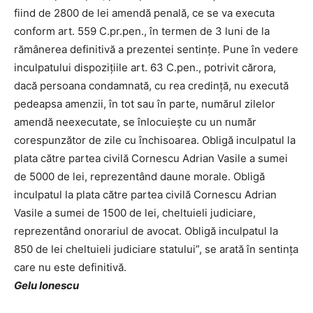
fiind de 2800 de lei amendă penală, ce se va executa
conform art. 559 C.pr.pen., în termen de 3 luni de la
rămânerea definitivă a prezentei sentințe. Pune în vedere
inculpatului dispozițiile art. 63 C.pen., potrivit cărora,
dacă persoana condamnată, cu rea credință, nu execută
pedeapsa amenzii, în tot sau în parte, numărul zilelor
amendă neexecutate, se înlocuiește cu un număr
corespunzător de zile cu închisoarea. Obligă inculpatul la
plata către partea civilă Cornescu Adrian Vasile a sumei
de 5000 de lei, reprezentând daune morale. Obligă
inculpatul la plata către partea civilă Cornescu Adrian
Vasile a sumei de 1500 de lei, cheltuieli judiciare,
reprezentând onorariul de avocat. Obligă inculpatul la
850 de lei cheltuieli judiciare statului”, se arată în sentința
care nu este definitivă.
Gelu Ionescu