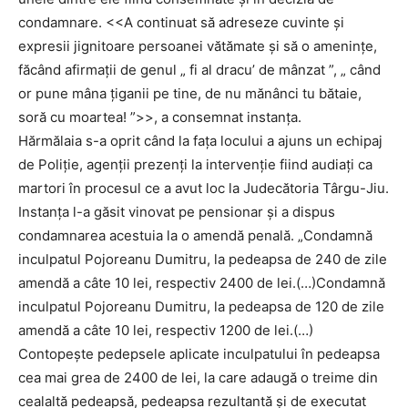
condamnare. <<A continuat să adreseze cuvinte și
expresii jignitoare persoanei vătămate și să o amenințe,
făcând afirmații de genul „ fi al dracu’ de mânzat ”, „ când
or pune mâna țiganii pe tine, de nu mănânci tu bătaie,
soră cu moartea! ”>>, a consemnat instanța.
Hărmălaia s-a oprit când la fața locului a ajuns un echipaj
de Poliție, agenții prezenți la intervenție fiind audiați ca
martori în procesul ce a avut loc la Judecătoria Târgu-Jiu.
Instanța l-a găsit vinovat pe pensionar și a dispus
condamnarea acestuia la o amendă penală. „Condamnă
inculpatul Pojoreanu Dumitru, la pedeapsa de 240 de zile
amendă a câte 10 lei, respectiv 2400 de lei.(…)Condamnă
inculpatul Pojoreanu Dumitru, la pedeapsa de 120 de zile
amendă a câte 10 lei, respectiv 1200 de lei.(…)
Contopește pedepsele aplicate inculpatului în pedeapsa
cea mai grea de 2400 de lei, la care adaugă o treime din
cealaltă pedeapsă, pedeapsa rezultantă și de executat