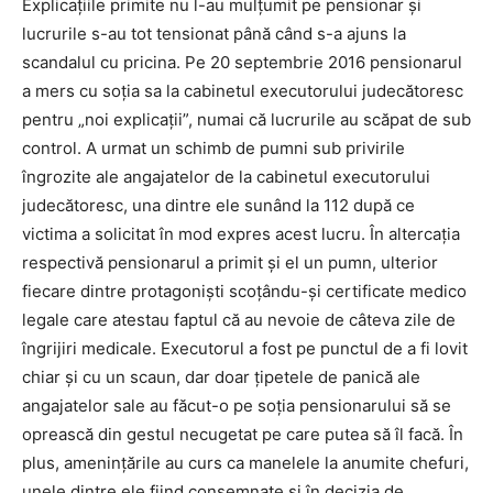
Explicațiile primite nu l-au mulțumit pe pensionar și
lucrurile s-au tot tensionat până când s-a ajuns la
scandalul cu pricina. Pe 20 septembrie 2016 pensionarul
a mers cu soția sa la cabinetul executorului judecătoresc
pentru „noi explicații”, numai că lucrurile au scăpat de sub
control. A urmat un schimb de pumni sub privirile
îngrozite ale angajatelor de la cabinetul executorului
judecătoresc, una dintre ele sunând la 112 după ce
victima a solicitat în mod expres acest lucru. În altercația
respectivă pensionarul a primit și el un pumn, ulterior
fiecare dintre protagoniști scoțându-și certificate medico
legale care atestau faptul că au nevoie de câteva zile de
îngrijiri medicale. Executorul a fost pe punctul de a fi lovit
chiar și cu un scaun, dar doar țipetele de panică ale
angajatelor sale au făcut-o pe soția pensionarului să se
oprească din gestul necugetat pe care putea să îl facă. În
plus, amenințările au curs ca manelele la anumite chefuri,
unele dintre ele fiind consemnate și în decizia de