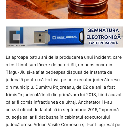
La aproape patru ani de la producerea unui incident, care
a fost ţinut sub tăcere de autorităţi, un pensionar din
Târgu-Jiu şi-a aflat pedeapsa dispusă de instanța de
judecată pentru că l-a lovit pe un executor judecătoresc
din municipiu. Dumitru Pojoreanu, de 62 de ani, a fost
trimis în judecată încă din primăvara lui 2018, fiind acuzat
că ar fi comis infracțiunea de ultraj. Anchetatorii l-au
acuzat oficial de faptul că în septembrie 2016, împreună
cu soția sa, ar fi dat buzna în cabinetul executorului
judecătoresc Adrian Vasile Cornescu și l-ar fi agresat pe