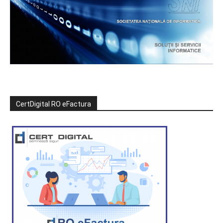
CertDigital RO eFactura