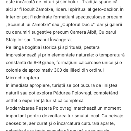
este încărcată de mituri și simboluri. Tradiția spune că
aici ar fi locuit Zamolxe, liderul spiritual al geto-dacilor. În
interior pot fi admirate formațiuni spectaculoase precum
„Scaunul lui Zamolxe” sau „Cuptorul Dacic”, dar și galerii
cu denumiri sugestive precum Camera Albă, Culoarul
Stâlpilor sau Tavanul Însângerat.
Pe lângă bogăția istorică și spirituală, peștera
impresionează și prin elementele naturale: o temperatură
constantă de 8-9 grade, formațiuni calcaroase unice și o
colonie de aproximativ 300 de lilieci din ordinul
Microchiroptera.
În imediata apropiere, turiștii se pot bucura de liniștea
naturii sau pot explora Pădurea Polovragi, completând
astfel o experiență turistică complexă.
Modernizarea Peștera Polovragi marchează un moment
important pentru dezvoltarea turismului local. Cu peisaje
deosebite, aer curat și o încărcătură culturală aparte,
obiectivul are toate șansele să devină un punct de