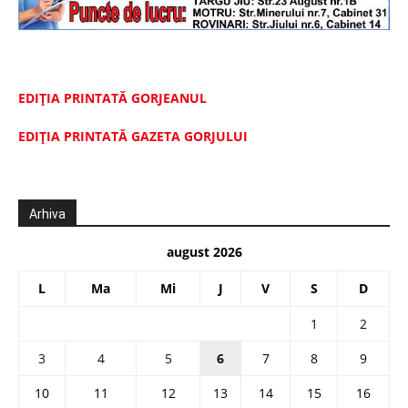
EDIȚIA PRINTATĂ GORJEANUL
EDIŢIA PRINTATĂ GAZETA GORJULUI
Arhiva
august 2026
L
Ma
Mi
J
V
S
D
1
2
3
4
5
6
7
8
9
10
11
12
13
14
15
16