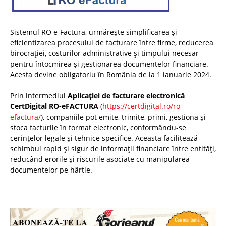
Sistemul RO e-Factura, urmărește simplificarea și
eficientizarea procesului de facturare între firme, reducerea
birocrației, costurilor administrative și timpului necesar
pentru întocmirea și gestionarea documentelor financiare.
Acesta devine obligatoriu în România de la 1 ianuarie 2024.
Prin intermediul
Aplicației de facturare electronică
CertDigital RO-eFACTURA
(
https://certdigital.ro/ro-
efactura/
), companiile pot emite, trimite, primi, gestiona și
stoca facturile în format electronic, conformându-se
cerințelor legale și tehnice specifice. Aceasta facilitează
schimbul rapid și sigur de informații financiare între entități,
reducând erorile și riscurile asociate cu manipularea
documentelor pe hârtie.