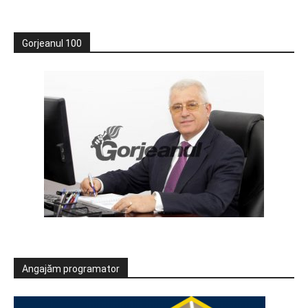
Gorjeanul 100
Angajăm programator