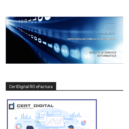
CertDigital RO eFactura