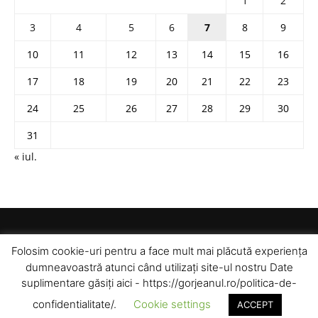
1
2
3
4
5
6
7
8
9
10
11
12
13
14
15
16
17
18
19
20
21
22
23
24
25
26
27
28
29
30
31
« iul.
Folosim cookie-uri pentru a face mult mai plăcută experiența
dumneavoastră atunci când utilizați site-ul nostru Date
suplimentare găsiți aici - https://gorjeanul.ro/politica-de-
confidentialitate/.
Cookie settings
ACCEPT
© Toate drepturile rezervate pentru Gorjeanul SA