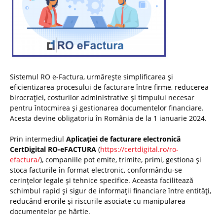
Sistemul RO e-Factura, urmărește simplificarea și
eficientizarea procesului de facturare între firme, reducerea
birocrației, costurilor administrative și timpului necesar
pentru întocmirea și gestionarea documentelor financiare.
Acesta devine obligatoriu în România de la 1 ianuarie 2024.
Prin intermediul
Aplicației de facturare electronică
CertDigital RO-eFACTURA
(
https://certdigital.ro/ro-
efactura/
), companiile pot emite, trimite, primi, gestiona și
stoca facturile în format electronic, conformându-se
cerințelor legale și tehnice specifice. Aceasta facilitează
schimbul rapid și sigur de informații financiare între entități,
reducând erorile și riscurile asociate cu manipularea
documentelor pe hârtie.