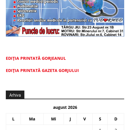
EDIȚIA PRINTATĂ GORJEANUL
EDIŢIA PRINTATĂ GAZETA GORJULUI
Arhiva
august 2026
L
Ma
Mi
J
V
S
D