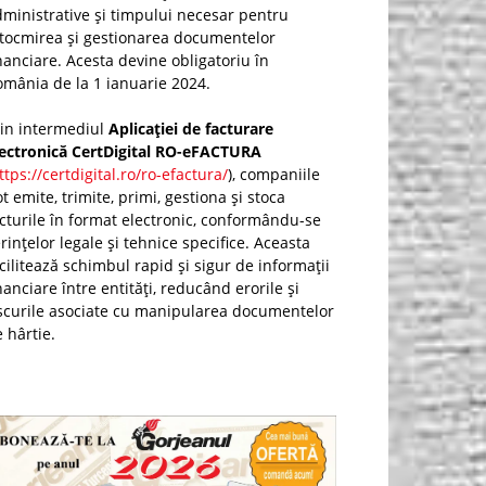
ministrative și timpului necesar pentru
ntocmirea și gestionarea documentelor
nanciare. Acesta devine obligatoriu în
mânia de la 1 ianuarie 2024.
rin intermediul
Aplicației de facturare
lectronică CertDigital RO-eFACTURA
ttps://certdigital.ro/ro-efactura/
), companiile
t emite, trimite, primi, gestiona și stoca
cturile în format electronic, conformându-se
rințelor legale și tehnice specifice. Aceasta
cilitează schimbul rapid și sigur de informații
nanciare între entități, reducând erorile și
scurile asociate cu manipularea documentelor
 hârtie.