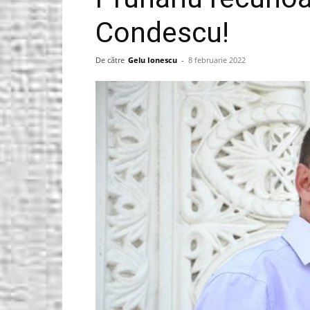
Condescu!
Gorjeanul.ro
De către
Gelu Ionescu
-
8 februarie 2022