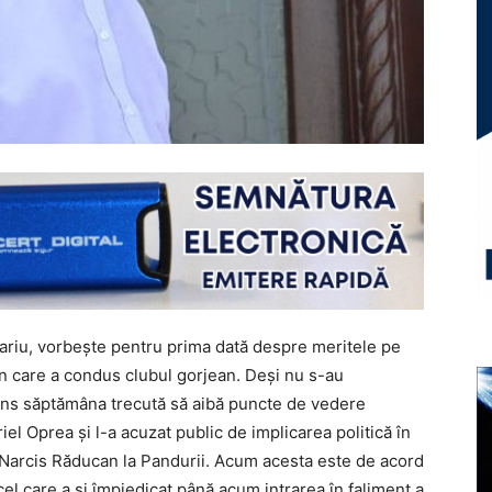
nariu, vorbește pentru prima dată despre meritele pe
n care a condus clubul gorjean. Deși nu s-au
juns săptămâna trecută să aibă puncte de vedere
l Oprea și l-a acuzat public de implicarea politică în
ui Narcis Răducan la Pandurii. Acum acesta este de acord
 cel care a și împiedicat până acum intrarea în faliment a