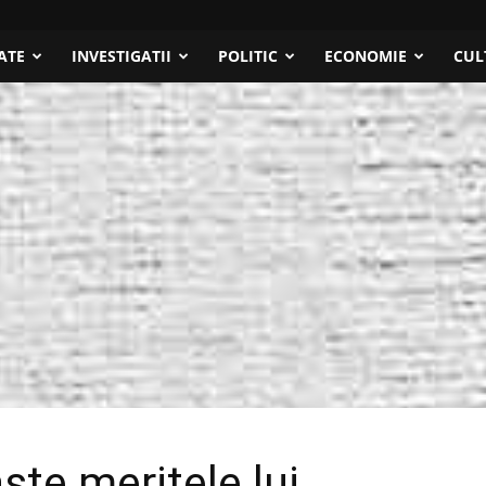
ATE
INVESTIGATII
POLITIC
ECONOMIE
CUL
ște meritele lui