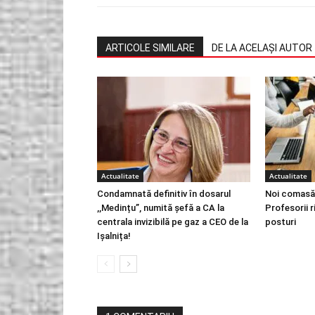
ARTICOLE SIMILARE
DE LA ACELAȘI AUTOR
Actualitate
Actualitate
Condamnată definitiv în dosarul
Noi comasăr
,,Medințu”, numită șefă a CA la
Profesorii 
centrala invizibilă pe gaz a CEO de la
posturi
Ișalnița!