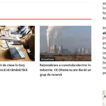
ad
î
fi
Ro
P
e
(
h
po
fa
ce
fa
Actualitate
fi
i de clase în Gorj.
Raționalizare a curentului electric în
ri
riscă să rămână fără
industrie. CE Oltenia nu are decât un
pe
grup de rezervă