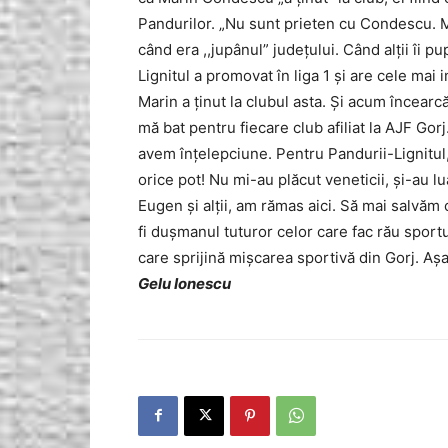
Pandurilor. „Nu sunt prieten cu Condescu. M
când era ,,jupânul” județului. Când alții îi p
Lignitul a promovat în liga 1 și are cele mai
Marin a ținut la clubul asta. Și acum încearcă
mă bat pentru fiecare club afiliat la AJF Gorj
avem înțelepciune. Pentru Pandurii-Lignitul,
orice pot! Nu mi-au plăcut veneticii, și-au lua
Eugen și alții, am rămas aici. Să mai salv
fi dușmanul tuturor celor care fac rău sportul
care sprijină mișcarea sportivă din Gorj. Aș
Gelu Ionescu