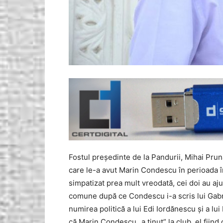
Fostul președinte de la Pandurii, Mihai Pru
care le-a avut Marin Condescu în perioada î
simpatizat prea mult vreodată, cei doi au a
comune după ce Condescu i-a scris lui Gabrie
numirea politică a lui Edi Iordănescu și a l
că Marin Condescu „a ținut” la club, el fiind