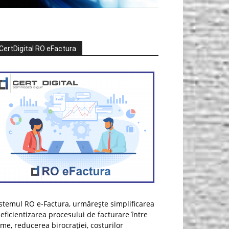
CertDigital RO eFactura
stemul RO e-Factura, urmărește simplificarea
 eficientizarea procesului de facturare între
rme, reducerea birocrației, costurilor