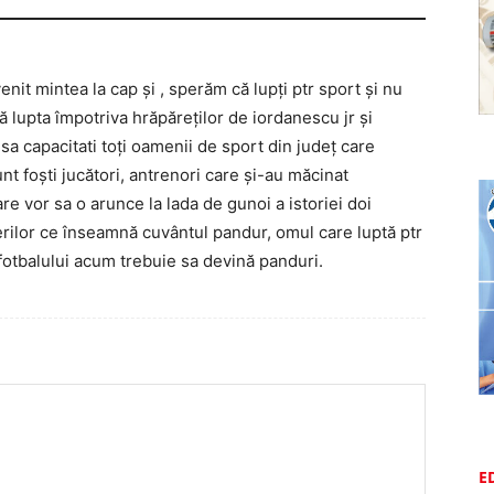
venit mintea la cap și , sperăm că lupți ptr sport și nu
ă lupta împotriva hrăpăreților de iordanescu jr și
sa capacitati toți oamenii de sport din județ care
nt foști jucători, antrenori care și-au măcinat
re vor sa o arunce la lada de gunoi a istoriei doi
terilor ce înseamnă cuvântul pandur, omul care luptă ptr
i fotbalului acum trebuie sa devină panduri.
E