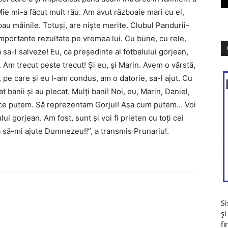
ie mi-a făcut mult rău. Am avut războaie mari cu el,
upau mâinile. Totuși, are niște merite. Clubul Pandurii-
 importante rezultate pe vremea lui. Cu bune, cu rele,
 sa-l salveze! Eu, ca președinte al fotbalului gorjean,
. Am trecut peste trecut! Și eu, și Marin. Avem o vârstă,
 pe care și eu l-am condus, am o datorie, sa-l ajut. Cu
t banii și au plecat. Mulți bani! Noi, eu, Marin, Daniel,
ăm ce putem. Să reprezentam Gorjul! Așa cum putem… Voi
ui gorjean. Am fost, sunt și voi fi prieten cu toți cei
a să-mi ajute Dumnezeu!!”, a transmis Prunariu!.
Si
și
fi