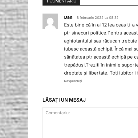
1 COMENTARIU
Dan
8 februarie 2022 La 08:32
Este bine că în al 12 lea ceas ți-a 
ptr sinecuri politice.Pentru aceast
aghiotantului sau răducan trebuie 
iubesc această echipă. Încă mai su
sănătatea ptr această echipă pe ca
trepăduși.Treziti în inimile supor
dreptate și libertate. Toți iubitori
Răspundeți
LĂSAȚI UN MESAJ