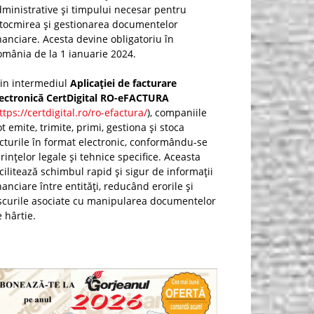
ministrative și timpului necesar pentru
ntocmirea și gestionarea documentelor
nanciare. Acesta devine obligatoriu în
mânia de la 1 ianuarie 2024.
rin intermediul
Aplicației de facturare
lectronică CertDigital RO-eFACTURA
ttps://certdigital.ro/ro-efactura/
), companiile
t emite, trimite, primi, gestiona și stoca
cturile în format electronic, conformându-se
rințelor legale și tehnice specifice. Aceasta
cilitează schimbul rapid și sigur de informații
nanciare între entități, reducând erorile și
scurile asociate cu manipularea documentelor
 hârtie.