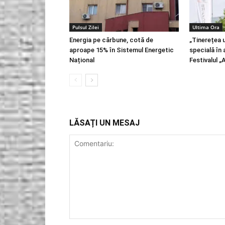
Pulsul Zilei
Ultima Ora
Energia pe cărbune, cotă de
„Tinerețea u
aproape 15% în Sistemul Energetic
specială în 
Național
Festivalul „
LĂSAȚI UN MESAJ