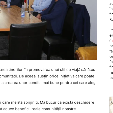
ad
î
fi
Ro
P
e
(
h
po
fa
ce
fa
fi
rea tinerilor, în promovarea unui stil de viață sănătos
ri
comunității. De aceea, susțin orice inițiativă care poate
pe
i la crearea unor condiții mai bune pentru cei care aleg
și care merită sprijiniți. Mă bucur că există deschidere
t aduce beneficii reale comunității noastre.