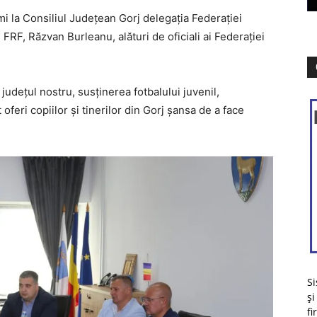
i la Consiliul Județean Gorj delegația Federației
RF, Răzvan Burleanu, alături de oficiali ai Federației
udețul nostru, susținerea fotbalului juvenil,
 oferi copiilor și tinerilor din Gorj șansa de a face
Si
și
fi