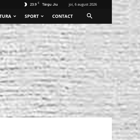
C
23.9
joi, 6 august 2026
Târgu Jiu
TURA
SPORT
CONTACT