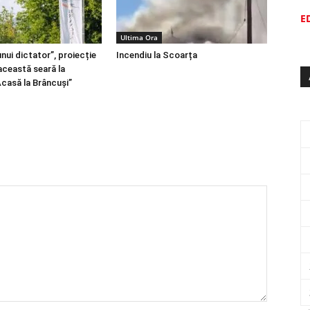
E
Ultima Ora
nui dictator”, proiecție
Incendiu la Scoarța
această seară la
Acasă la Brâncuși”