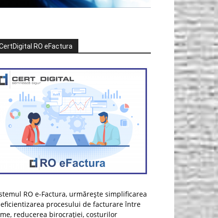
CertDigital RO eFactura
stemul RO e-Factura, urmărește simplificarea
 eficientizarea procesului de facturare între
rme, reducerea birocrației, costurilor