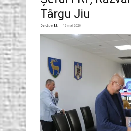
Târgu Jiu
Gorjeanul.ro
De către
I.I.
-
15 mai 2026