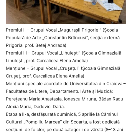
Premiul II – Grupul Vocal „Mugurașii Prigoriei” (Școala
Populară de Arte „Constantin Brâncuși”, secția externă
Prigoria, prof. Betej Andrada)
Premiul III – Grupul Vocal „Lihulești” (Școala Gimnazială
Lihulești, prof. Carcalicea Elena Amelia)
Mențiune – Grupul Vocal „Crușețul” (Școala Gimnazială
Crușeț, prof. Carcalicea Elena Amelia)
Mențiuni speciale acordate de Universitatea din Craiova –
Facultatea de Litere, Departamentul Arte și Muzică:
Perețeanu Maria Anastasia, Ionescu Miruna, Bădan Radu
Alexia Maria, Dadovici Daria.
Etapa a II-a, desfășurată duminică, 5 aprilie la Căminul
Cultural „Pompiliu Marcea” din Scoarța, a fost dedicată
secțiunii de folclor, pe două categorii de vârstă (8–13 ani