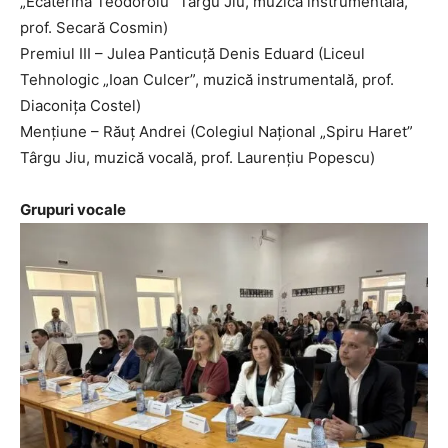
„Ecaterina Teodoroiu” Târgu Jiu, muzică instrumentală,
prof. Secară Cosmin)
Premiul III – Julea Panticuță Denis Eduard (Liceul
Tehnologic „Ioan Culcer”, muzică instrumentală, prof.
Diaconița Costel)
Mențiune – Răuț Andrei (Colegiul Național „Spiru Haret”
Târgu Jiu, muzică vocală, prof. Laurențiu Popescu)
Grupuri vocale