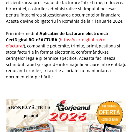
eficientizarea procesului de facturare între firme, reducerea
birocrației, costurilor administrative și timpului necesar
pentru întocmirea și gestionarea documentelor financiare.
Acesta devine obligatoriu în România de la 1 ianuarie 2024.
Prin intermediul
Aplicației de facturare electronică
CertDigital RO-eFACTURA
(
https://certdigital.ro/ro-
efactura/
), companiile pot emite, trimite, primi, gestiona și
stoca facturile în format electronic, conformându-se
cerințelor legale și tehnice specifice. Aceasta facilitează
schimbul rapid și sigur de informații financiare între entități,
reducând erorile și riscurile asociate cu manipularea
documentelor pe hârtie.