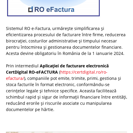
Sistemul RO e-Factura, urmărește simplificarea și
eficientizarea procesului de facturare între firme, reducerea
birocrației, costurilor administrative și timpului necesar
pentru întocmirea și gestionarea documentelor financiare.
Acesta devine obligatoriu în România de la 1 ianuarie 2024.
Prin intermediul
Aplicației de facturare electronică
CertDigital RO-eFACTURA
(
https://certdigital.ro/ro-
efactura/
), companiile pot emite, trimite, primi, gestiona și
stoca facturile în format electronic, conformându-se
cerințelor legale și tehnice specifice. Aceasta facilitează
schimbul rapid și sigur de informații financiare între entități,
reducând erorile și riscurile asociate cu manipularea
documentelor pe hârtie.