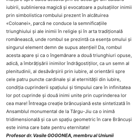
iubirii, sublinierea magică şi evocatoare a pulsaţiilor inimii
prin simbolistica rombului prezent în alcătuirea
«Coloanei», parcă ne conduce la semnificaţiile
triunghiului şi ale inimii în religie şi în arta tradiţională
românească, unde rombul se prezintă ca esenţa omului şi
singurul element demn de supus atenţiei! Da, rombul
acesta apare şi ca o îngemănare a două triunghiuri opuse,
adică, a îmbrăţişării inimilor îndrăgostiţilor, ca un semn al
plenitudinii, al desăvârşirii prin iubire, al orientării spre
cele patru puncte cardinale şi al eternităţii din iubire,
condiţia cuprinderii spaţiului şi timpului care în infinitatea
lor pot cuprinde şi două inimi unite prin cuprinderea lor
cea mare! Întreaga creaţie brâncuşiană este sintetizată în
Ansamblul monumental de la Târgu-Jiu ca o inimă
tridimensională şi ca un spaţiu geometric în care Brâncuşi
este inima care bate pentru eternitate!
Profesor dr. Vasile GOGONEA, membru al Uniunii