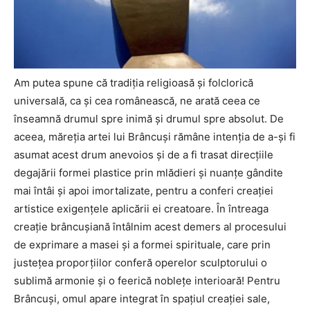
Am putea spune că tradiţia religioasă şi folclorică
universală, ca şi cea românească, ne arată ceea ce
înseamnă drumul spre inimă şi drumul spre absolut. De
aceea, măreţia artei lui Brâncuşi rămâne intenţia de a-şi fi
asumat acest drum anevoios şi de a fi trasat direcţiile
degajării formei plastice prin mlădieri şi nuanţe gândite
mai întâi şi apoi imortalizate, pentru a conferi creaţiei
artistice exigenţele aplicării ei creatoare. În întreaga
creaţie brâncuşiană întâlnim acest demers al procesului
de exprimare a masei şi a formei spirituale, care prin
justeţea proporţiilor conferă operelor sculptorului o
sublimă armonie şi o feerică nobleţe interioară! Pentru
Brâncuşi, omul apare integrat în spaţiul creaţiei sale,