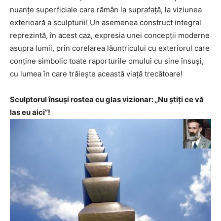
nuanţe superficiale care rămân la suprafaţă, la viziunea
exterioară a sculpturii! Un asemenea construct integral
reprezintă, în acest caz, expresia unei concepţii moderne
asupra lumii, prin corelarea lăuntricului cu exteriorul care
conţine simbolic toate raporturile omului cu sine însuşi,
cu lumea în care trăieşte această viaţă trecătoare!
Sculptorul însuşi rostea cu glas vizionar: „Nu ştiţi ce vă
las eu aici”!