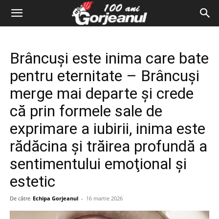
Brâncuşi este inima care bate
pentru eternitate – Brâncuşi
merge mai departe şi crede
că prin formele sale de
exprimare a iubirii, inima este
rădăcina şi trăirea profundă a
sentimentului emoţional şi
estetic
De către
Echipa Gorjeanul
-
16 martie 2026