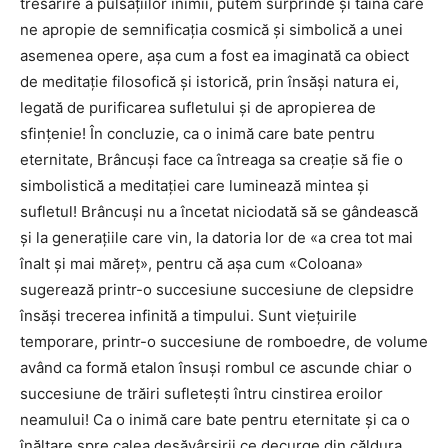
tresărire a pulsaţiilor inimii, putem surprinde şi taina care
ne apropie de semnificaţia cosmică şi simbolică a unei
asemenea opere, aşa cum a fost ea imaginată ca obiect
de meditaţie filosofică şi istorică, prin însăşi natura ei,
legată de purificarea sufletului şi de apropierea de
sfinţenie! În concluzie, ca o inimă care bate pentru
eternitate, Brâncuşi face ca întreaga sa creaţie să fie o
simbolistică a meditaţiei care luminează mintea şi
sufletul! Brâncuşi nu a încetat niciodată să se gândească
şi la generaţiile care vin, la datoria lor de «a crea tot mai
înalt şi mai măreţ», pentru că aşa cum «Coloana»
sugerează printr-o succesiune succesiune de clepsidre
însăşi trecerea infinită a timpului. Sunt vieţuirile
temporare, printr-o succesiune de romboedre, de volume
având ca formă etalon însuşi rombul ce ascunde chiar o
succesiune de trăiri sufleteşti întru cinstirea eroilor
neamului! Ca o inimă care bate pentru eternitate şi ca o
înălţare spre calea desăvârşirii ce decurge din căldura