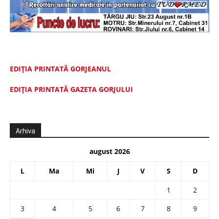
EDIȚIA PRINTATĂ GORJEANUL
EDIŢIA PRINTATĂ GAZETA GORJULUI
Arhiva
august 2026
L
Ma
Mi
J
V
S
D
1
2
3
4
5
6
7
8
9