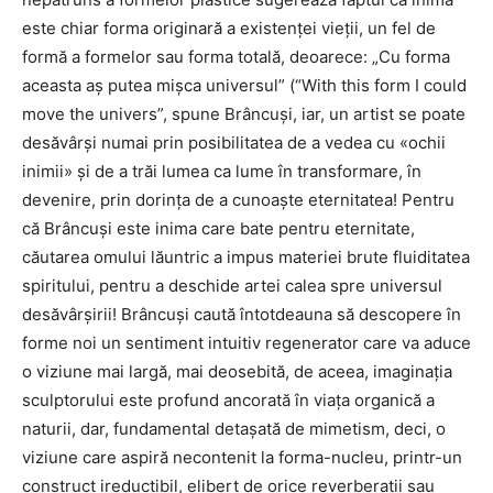
este chiar forma originară a existenţei vieţii, un fel de
formă a formelor sau forma totală, deoarece: „Cu forma
aceasta aş putea mişca universul” (“With this form I could
move the univers”, spune Brâncuşi, iar, un artist se poate
desăvârşi numai prin posibilitatea de a vedea cu «ochii
inimii» şi de a trăi lumea ca lume în transformare, în
devenire, prin dorinţa de a cunoaşte eternitatea! Pentru
că Brâncuşi este inima care bate pentru eternitate,
căutarea omului lăuntric a impus materiei brute fluiditatea
spiritului, pentru a deschide artei calea spre universul
desăvârşirii! Brâncuşi caută întotdeauna să descopere în
forme noi un sentiment intuitiv regenerator care va aduce
o viziune mai largă, mai deosebită, de aceea, imaginaţia
sculptorului este profund ancorată în viaţa organică a
naturii, dar, fundamental detaşată de mimetism, deci, o
viziune care aspiră necontenit la forma-nucleu, printr-un
construct ireductibil, elibert de orice reverberaţii sau