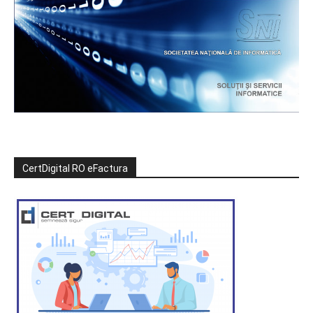
CertDigital RO eFactura