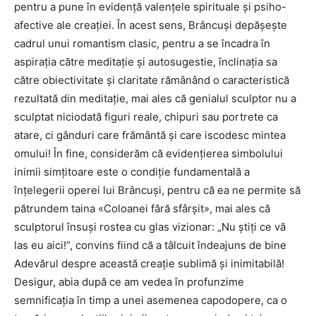
pentru a pune în evidenţă valenţele spirituale şi psiho-
afective ale creaţiei. În acest sens, Brâncuşi depăşeşte
cadrul unui romantism clasic, pentru a se încadra în
aspiraţia către meditaţie şi autosugestie, înclinaţia sa
către obiectivitate şi claritate rămânând o caracteristică
rezultată din meditaţie, mai ales că genialul sculptor nu a
sculptat niciodată figuri reale, chipuri sau portrete ca
atare, ci gânduri care frământă şi care iscodesc mintea
omului! În fine, considerăm că evidenţierea simbolului
inimii simţitoare este o condiţie fundamentală a
înţelegerii operei lui Brâncuşi, pentru că ea ne permite să
pătrundem taina «Coloanei fără sfârşit», mai ales că
sculptorul însuşi rostea cu glas vizionar: „Nu ştiţi ce vă
las eu aici!”, convins fiind că a tâlcuit îndeajuns de bine
Adevărul despre această creaţie sublimă şi inimitabilă!
Desigur, abia după ce am vedea în profunzime
semnificaţia în timp a unei asemenea capodopere, ca o