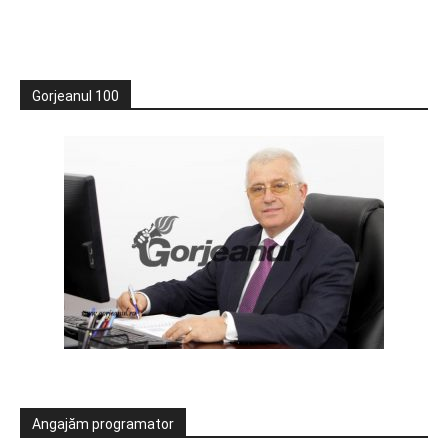
Gorjeanul 100
Angajăm programator