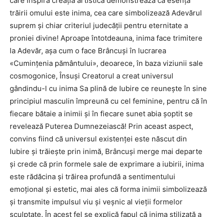
care inspiră creaţia artistică demonstrează că esenţa
trăirii omului este inima, cea care simbolizează Adevărul
suprem şi chiar criteriul judecăţii pentru eternitate a
proniei divine! Aproape întotdeauna, inima face trimitere
la Adevăr, aşa cum o face Brâncuşi în lucrarea
«Cuminţenia pământului», deoarece, în baza viziunii sale
cosmogonice, Însuşi Creatorul a creat universul
gândindu-l cu inima Sa plină de Iubire ce reuneşte în sine
principiul masculin împreună cu cel feminine, pentru că în
fiecare bătaie a inimii şi în fiecare sunet abia şoptit se
revelează Puterea Dumnezeiască! Prin aceast aspect,
convins fiind că universul existenţei este născut din
Iubire şi trăieşte prin inimă, Brâncuşi merge mai departe
şi crede că prin formele sale de exprimare a iubirii, inima
este rădăcina şi trăirea profundă a sentimentului
emoţional şi estetic, mai ales că forma inimii simbolizează
şi transmite impulsul viu şi veşnic al vieţii formelor
sculptate. În acest fel se explică fapul că inima stilizată a