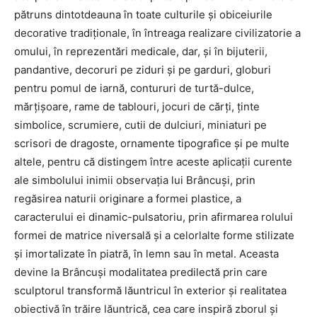
pătruns dintotdeauna în toate culturile şi obiceiurile
decorative tradiţionale, în întreaga realizare civilizatorie a
omului, în reprezentări medicale, dar, şi în bijuterii,
pandantive, decoruri pe ziduri şi pe garduri, globuri
pentru pomul de iarnă, contururi de turtă-dulce,
mărţişoare, rame de tablouri, jocuri de cărţi, ţinte
simbolice, scrumiere, cutii de dulciuri, miniaturi pe
scrisori de dragoste, ornamente tipografice şi pe multe
altele, pentru că distingem între aceste aplicaţii curente
ale simbolului inimii observaţia lui Brâncuşi, prin
regăsirea naturii originare a formei plastice, a
caracterului ei dinamic-pulsatoriu, prin afirmarea rolului
formei de matrice niversală şi a celorlalte forme stilizate
şi imortalizate în piatră, în lemn sau în metal. Aceasta
devine la Brâncuşi modalitatea predilectă prin care
sculptorul transformă lăuntricul în exterior şi realitatea
obiectivă în trăire lăuntrică, cea care inspiră zborul şi