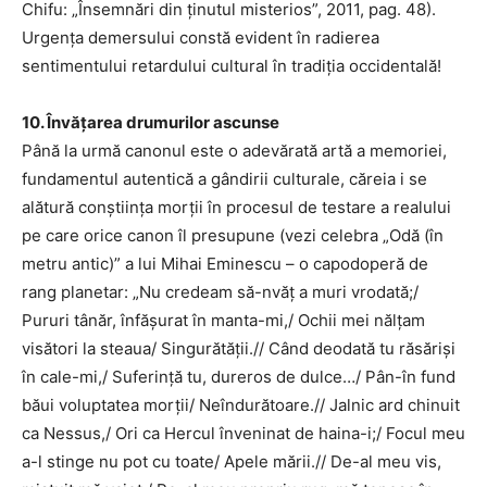
Chifu: „Însemnări din ținutul misterios”, 2011, pag. 48).
Urgența demersului constă evident în radierea
sentimentului retardului cultural în tradiția occidentală!
10. Învățarea drumurilor ascunse
Până la urmă canonul este o adevărată artă a memoriei,
fundamentul autentică a gândirii culturale, căreia i se
alătură conștiința morții în procesul de testare a realului
pe care orice canon îl presupune (vezi celebra „Odă (în
metru antic)” a lui Mihai Eminescu – o capodoperă de
rang planetar: „Nu credeam să-nvăț a muri vrodată;/
Pururi tânăr, înfășurat în manta-mi,/ Ochii mei nălțam
visători la steaua/ Singurătății.// Când deodată tu răsăriși
în cale-mi,/ Suferință tu, dureros de dulce…/ Pân-în fund
băui voluptatea morții/ Neîndurătoare.// Jalnic ard chinuit
ca Nessus,/ Ori ca Hercul înveninat de haina-i;/ Focul meu
a-l stinge nu pot cu toate/ Apele mării.// De-al meu vis,