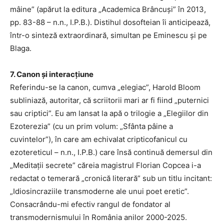
mâine” (apărut la editura „Academica Brâncuși” în 2013,
pp. 83-88 – n.n., I.P.B.). Distihul dosofteian îi anticipează,
într-o sinteză extraordinară, simultan pe Eminescu și pe
Blaga.
7. Canon și interacțiune
Referindu-se la canon, cumva „elegiac”, Harold Bloom
subliniază, autoritar, că scriitorii mari ar fi fiind „puternici
sau criptici”. Eu am lansat la apă o trilogie a „Elegiilor din
Ezoterezia” (cu un prim volum: „Sfânta pâine a
cuvintelor”), în care am echivalat cripticofanicul cu
ezotereticul – n.n., I.P.B.) care însă continuă demersul din
„Meditații secrete” căreia magistrul Florian Copcea i-a
redactat o temerară „cronică literară” sub un titlu incitant:
„Idiosincraziile transmoderne ale unui poet eretic”.
Consacrându-mi efectiv rangul de fondator al
transmodernismului în România anilor 2000-2025.