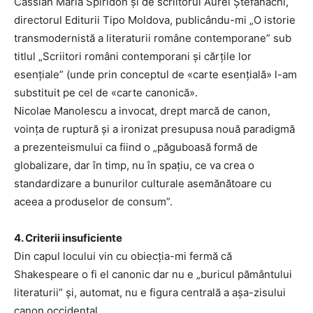
Cassian Maria Spiridon și de scriitorul Aurel Ștefanachi,
directorul Editurii Tipo Moldova, publicându-mi „O istorie
transmodernistă a literaturii române contemporane” sub
titlul „Scriitori români contemporani și cărțile lor
esențiale” (unde prin conceptul de «carte esențială» l-am
substituit pe cel de «carte canonică».
Nicolae Manolescu a invocat, drept marcă de canon,
voința de ruptură și a ironizat presupusa nouă paradigmă
a prezenteismului ca fiind o „păguboasă formă de
globalizare, dar în timp, nu în spațiu, ce va crea o
standardizare a bunurilor culturale asemănătoare cu
aceea a produselor de consum”.
4. Criterii insuficiente
Din capul locului vin cu obiecția-mi fermă că
Shakespeare o fi el canonic dar nu e „buricul pământului
literaturii” și, automat, nu e figura centrală a așa-zisului
canon occidental.