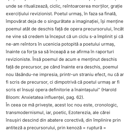
unde se ritualizează, ciclic, reîntoarcerea morților, grație
exercițiului revizionist. Poetul urmaș, în faza sa finală,
împovărat deja de o singurătate a imaginației, își menține
poemul atât de deschis față de opera precursorului, încât
ne vine să credem la început că un ciclu s-a împlinit și că
ne-am reîntors în ucenicia potopită a poetului urmaș,
înainte ca forța sa să înceapă a se afirma în raporturi
revizioniste. Însă poemul de acum e menținut deschis
față de precursor, pe când înainte era deschis, poemul
nou lăsându-ne impresia, printr-un straniu efect, nu că ar
fi scris de precursor, ci dimpotrivă că poetul urmaș ar fi
scris el însuși opera definitorie a înaintașului” (Harold
Bloom: Anxietatea influenței, pag. 62).
În ceea ce mă privește, acest loc nou este, cronologic,
transmodernismul, iar, poetic, Ezoterezia, ale cărei
însușiri descind din abatere corectivă, din împlinire prin
antiteză a precursorului, prin kenoză = ruptură =