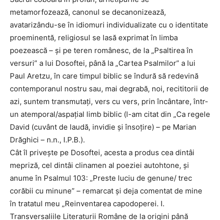
metamorfozează, canonul se decanonizează,
avatarizându-se în idiomuri individualizate cu o identitate
proeminentă, religiosul se lasă exprimat în limba
poezească – și pe teren românesc, de la „Psaltirea în
versuri” a lui Dosoftei, până la „Cartea Psalmilor” a lui
Paul Aretzu, în care timpul biblic se îndură să redevină
contemporanul nostru sau, mai degrabă, noi, recititorii de
azi, suntem transmutați, vers cu vers, prin încântare, într-
un atemporal/aspațial limb biblic (l-am citat din „Ca regele
David (cuvânt de laudă, invidie și însoțire) – pe Marian
Drăghici – n.n., I.P.B.).
Cât îl privește pe Dosoftei, acesta a produs cea dintâi
mepriză, cel dintâi clinamen al poeziei autohtone, și
anume în Psalmul 103: „Preste luciu de genune/ trec
corăbii cu minune” – remarcat și deja comentat de mine
în tratatul meu „Reinventarea capodoperei. I.
Transversaliile Literaturii Române de la origini până