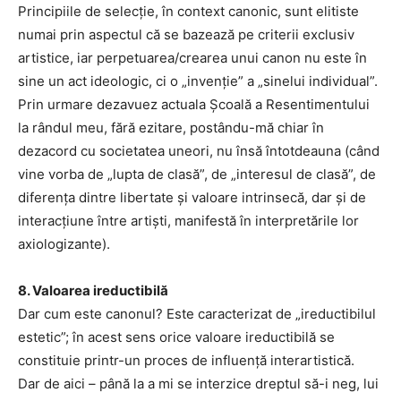
Principiile de selecție, în context canonic, sunt elitiste
numai prin aspectul că se bazează pe criterii exclusiv
artistice, iar perpetuarea/crearea unui canon nu este în
sine un act ideologic, ci o „invenție” a „sinelui individual”.
Prin urmare dezavuez actuala Școală a Resentimentului
la rândul meu, fără ezitare, postându-mă chiar în
dezacord cu societatea uneori, nu însă întotdeauna (când
vine vorba de „lupta de clasă”, de „interesul de clasă”, de
diferența dintre libertate și valoare intrinsecă, dar și de
interacțiune între artiști, manifestă în interpretările lor
axiologizante).
8. Valoarea ireductibilă
Dar cum este canonul? Este caracterizat de „ireductibilul
estetic”; în acest sens orice valoare ireductibilă se
constituie printr-un proces de influență interartistică.
Dar de aici – până la a mi se interzice dreptul să-i neg, lui