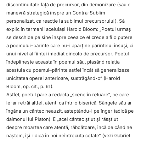
discontinuitate față de precursor, din demonizare (sau o
manevră strategică înspre un Contra-Sublim
personalizat, ca reacție la sublimul precursorului). Să
explic în termenii aceluiași Harold Bloom: „Poetul urmaș
se deschide pe sine înspre ceea ce el crede a fi o putere
a poemului–părinte care nu-i aparține părintelui însuși, ci
unui nivel al ființei imediat dincolo de precursor. Poetul
îndeplinește aceasta în poemul său, plasând relația
acestuia cu poemul–părinte astfel încât să generalizeze
unicitatea operei anterioare, sustrăgând-o” (Harold
Bloom, op. cit., p. 61).
Astfel, poetul pare a redacta „scene în reluare”, pe care
le-ar retrăi altfel, atent, ca într-o biserică. Sângele său ar
îngâna un cântec neauzit, așteptându-l pe înger (adică pe
daimonul lui Platon). E „acel cântec știut și răsștiut
despre moartea care atentă, răbdătoare, încă de când ne
naștem, își ridică în noi neîntrecuta cetate” (vezi Gabriel