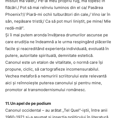
mistuit mă vaiet,/ Pe-al meu propriu rug, mă topesc în
flăcări./ Pot să mai reînviu luminos din el ca/ Pasărea
Phoenix?// Piară-mi ochii tulburători din cale,/ Vino iar în
sân, nepăsare tristă;/ Ca să pot muri liniștit, pe mine/ Mie
redă-mă!”.
Și îi mai putem aronda învățarea drumurilor ascunse pe
care erudiția ne îndeamnă a le urma respingând plăcerile
facile și reacreditând experiența individuală, evoluată în
putere, autoritate spirituală, demnitate estetică.
Canonul este un etalon de vitalitate, o normă care își
propune, ciclic, să cartografieze incomensurabilul.
Vechea metaforă a nemuririi scriitorului este relevantă
aici și reînnoiește puterea canonului și pentru mine,
promotor al transmodernismului românesc.
11. Un apel de pe podium
Canonul occidental – au arătat „Tel Quel”-iștii, între anii
1960-1971 și-a asumat și inserția politicului în literatură