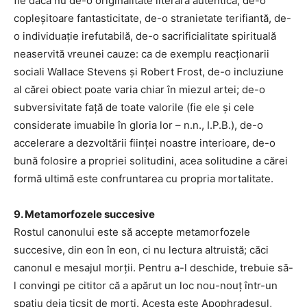
fie dacă nu de-o originalitate literară autentică, de-o
copleșitoare fantasticitate, de-o stranietate terifiantă, de-
o individuație irefutabilă, de-o sacrificialitate spirituală
neaservită vreunei cauze: ca de exemplu reacționarii
sociali Wallace Stevens și Robert Frost, de-o incluziune
al cărei obiect poate varia chiar în miezul artei; de-o
subversivitate față de toate valorile (fie ele și cele
considerate imuabile în gloria lor – n.n., I.P.B.), de-o
accelerare a dezvoltării ființei noastre interioare, de-o
bună folosire a propriei solitudini, acea solitudine a cărei
formă ultimă este confruntarea cu propria mortalitate.
9. Metamorfozele succesive
Rostul canonului este să accepte metamorfozele
succesive, din eon în eon, ci nu lectura altruistă; căci
canonul e mesajul morții. Pentru a-l deschide, trebuie să-
l convingi pe cititor că a apărut un loc nou-nouț într-un
spațiu deja ticsit de morți. Acesta este Apophradesul,