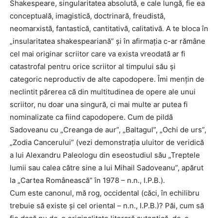
Shakespeare, singularitatea absolută, e cale lungă, fie ea
conceptuală, imagistică, doctrinară, freudistă,
neomarxistă, fantastică, cantitativă, calitativă. A te bloca în
„insularitatea shakespeariană” și în afirmația c-ar rămâne
cel mai originar scriitor care va exista vreodată ar fi
catastrofal pentru orice scriitor al timpului său și
categoric neproductiv de alte capodopere. Îmi mențin de
neclintit părerea că din multitudinea de opere ale unui
scriitor, nu doar una singură, ci mai multe ar putea fi
nominalizate ca fiind capodopere. Cum de pildă
Sadoveanu cu „Creanga de aur”, „Baltagul”, „Ochi de urs”,
„Zodia Cancerului” (vezi demonstrația uluitor de veridică
a lui Alexandru Paleologu din eseostudiul său „Treptele
lumii sau calea către sine a lui Mihail Sadoveanu”, apărut
la „Cartea Românească” în 1978 – n.n., I.P.B.).
Cum este canonul, mă rog, occidental (căci, în echilibru
trebuie să existe și cel oriental – n.n., I.P.B.)? Păi, cum să