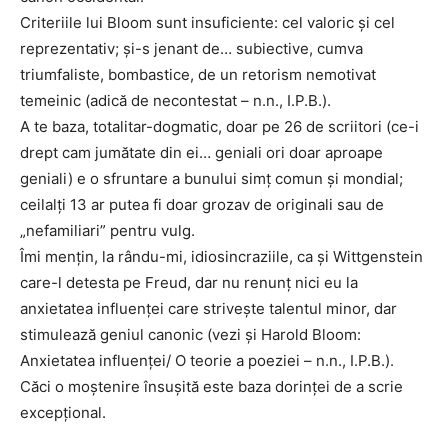
Criteriile lui Bloom sunt insuficiente: cel valoric și cel
reprezentativ; și-s jenant de… subiective, cumva
triumfaliste, bombastice, de un retorism nemotivat
temeinic (adică de necontestat – n.n., I.P.B.).
A te baza, totalitar-dogmatic, doar pe 26 de scriitori (ce-i
drept cam jumătate din ei… geniali ori doar aproape
geniali) e o sfruntare a bunului simț comun și mondial;
ceilalți 13 ar putea fi doar grozav de originali sau de
„nefamiliari” pentru vulg.
Îmi mențin, la rându-mi, idiosincraziile, ca și Wittgenstein
care-l detesta pe Freud, dar nu renunț nici eu la
anxietatea influenței care strivește talentul minor, dar
stimulează geniul canonic (vezi și Harold Bloom:
Anxietatea influenței/ O teorie a poeziei – n.n., I.P.B.).
Căci o moștenire însușită este baza dorinței de a scrie
excepțional.