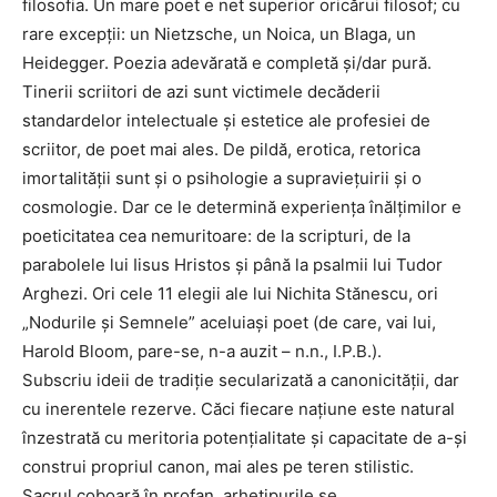
filosofia. Un mare poet e net superior oricărui filosof; cu
rare excepții: un Nietzsche, un Noica, un Blaga, un
Heidegger. Poezia adevărată e completă și/dar pură.
Tinerii scriitori de azi sunt victimele decăderii
standardelor intelectuale și estetice ale profesiei de
scriitor, de poet mai ales. De pildă, erotica, retorica
imortalității sunt și o psihologie a supraviețuirii și o
cosmologie. Dar ce le determină experiența înălțimilor e
poeticitatea cea nemuritoare: de la scripturi, de la
parabolele lui Iisus Hristos și până la psalmii lui Tudor
Arghezi. Ori cele 11 elegii ale lui Nichita Stănescu, ori
„Nodurile și Semnele” aceluiași poet (de care, vai lui,
Harold Bloom, pare-se, n-a auzit – n.n., I.P.B.).
Subscriu ideii de tradiție secularizată a canonicității, dar
cu inerentele rezerve. Căci fiecare națiune este natural
înzestrată cu meritoria potențialitate și capacitate de a-și
construi propriul canon, mai ales pe teren stilistic.
Sacrul coboară în profan, arhetipurile se