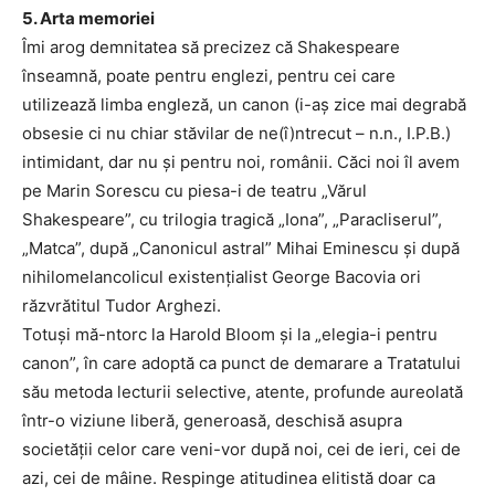
5. Arta memoriei
Îmi arog demnitatea să precizez că Shakespeare
înseamnă, poate pentru englezi, pentru cei care
utilizează limba engleză, un canon (i-aș zice mai degrabă
obsesie ci nu chiar stăvilar de ne(î)ntrecut – n.n., I.P.B.)
intimidant, dar nu și pentru noi, românii. Căci noi îl avem
pe Marin Sorescu cu piesa-i de teatru „Vărul
Shakespeare”, cu trilogia tragică „Iona”, „Paracliserul”,
„Matca”, după „Canonicul astral” Mihai Eminescu și după
nihilomelancolicul existențialist George Bacovia ori
răzvrătitul Tudor Arghezi.
Totuși mă-ntorc la Harold Bloom și la „elegia-i pentru
canon”, în care adoptă ca punct de demarare a Tratatului
său metoda lecturii selective, atente, profunde aureolată
într-o viziune liberă, generoasă, deschisă asupra
societății celor care veni-vor după noi, cei de ieri, cei de
azi, cei de mâine. Respinge atitudinea elitistă doar ca