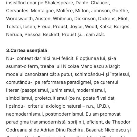
insistând doar pe Shakespeare, Dante, Chaucer,
Cervantes, Montaigne, Molière, Milton, Johnson, Goethe,
Wordsworth, Austen, Whitman, Dickinson, Dickens, Eliot,
Tolstoi, Ibsen, Freud, Proust, Joyce, Woolf, Kafka, Borges,
Neruda, Pessoa, Beckett, Proust și… cam atât.
3.Cartea esențială
Nu-l contest dar nici nu-l felicit. E opțiunea lui, și-a
asumat-o ferm, treaba lui! Nicolae Manolescu a lărgit
modelul canonizant cât a putut, schimbându-i și înțelesul,
comutându-l pe reformarea paradigmei, pe curentul
literar (pașoptismul, junimismul, modernismul,
simbolismul, proletcultismul (ce nu poate fi validat,
lipsindu-i criteriul axiologic natural – n.n., I.P.B.),
neomodernismul, postmodernismul. Eu am promovat
paradigma transmodernistă, sprijinit, eficient, de Theodor
Codreanu și de Adrian Dinu Rachiru, Basarab Nicolescu și