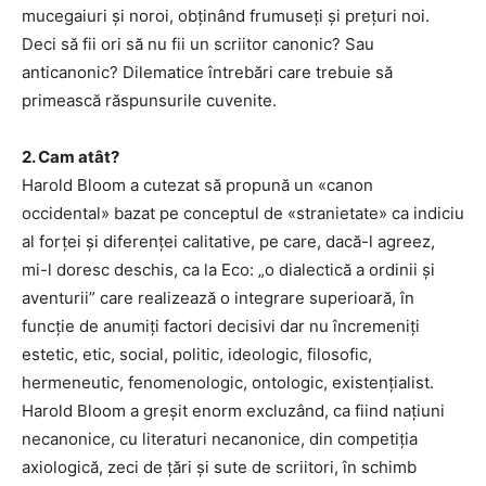
mucegaiuri și noroi, obținând frumuseți și prețuri noi.
Deci să fii ori să nu fii un scriitor canonic? Sau
anticanonic? Dilematice întrebări care trebuie să
primească răspunsurile cuvenite.
2. Cam atât?
Harold Bloom a cutezat să propună un «canon
occidental» bazat pe conceptul de «stranietate» ca indiciu
al forței și diferenței calitative, pe care, dacă-l agreez,
mi-l doresc deschis, ca la Eco: „o dialectică a ordinii și
aventurii” care realizează o integrare superioară, în
funcție de anumiți factori decisivi dar nu încremeniți
estetic, etic, social, politic, ideologic, filosofic,
hermeneutic, fenomenologic, ontologic, existențialist.
Harold Bloom a greșit enorm excluzând, ca fiind națiuni
necanonice, cu literaturi necanonice, din competiția
axiologică, zeci de țări și sute de scriitori, în schimb