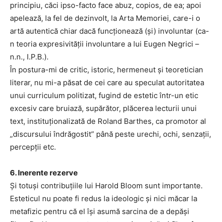
principiu, căci ipso-facto face abuz, copios, de ea; apoi
apelează, la fel de dezinvolt, la Arta Memoriei, care-i o
artă autentică chiar dacă funcționează (și) involuntar (ca-
n teoria expresivității involuntare a lui Eugen Negrici –
n.n., I.P.B.).
În postura-mi de critic, istoric, hermeneut și teoretician
literar, nu mi-a păsat de cei care au speculat autoritatea
unui curriculum politizat, fugind de estetic într-un etic
excesiv care bruiază, supărător, plăcerea lecturii unui
text, instituționalizată de Roland Barthes, ca promotor al
„discursului îndrăgostit” până peste urechi, ochi, senzații,
percepții etc.
6. Inerente rezerve
Și totuși contribuțiile lui Harold Bloom sunt importante.
Esteticul nu poate fi redus la ideologic și nici măcar la
metafizic pentru că el își asumă sarcina de a depăși