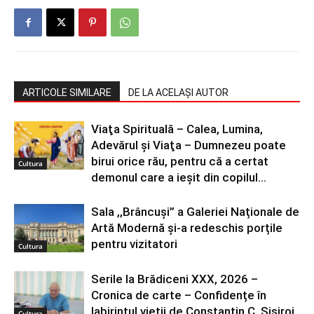
ARTICOLE SIMILARE
DE LA ACELAȘI AUTOR
Viaţa Spirituală – Calea, Lumina,
Adevărul şi Viaţa – Dumnezeu poate
birui orice rău, pentru că a certat
Cultura
demonul care a ieșit din copilul...
Sala ,,Brâncuși” a Galeriei Naționale de
Artă Modernă și-a redeschis porțile
pentru vizitatori
Cultura
Serile la Brădiceni XXX, 2026 –
Cronica de carte – Confidențe în
labirintul vieții de Constantin C. Șișiroi
Cultura