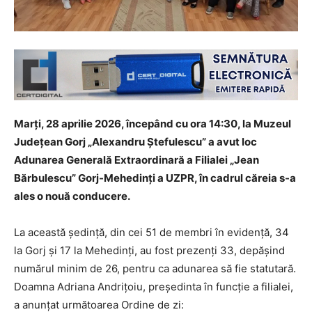
Marți, 28 aprilie 2026, începând cu ora 14:30, la Muzeul
Județean Gorj „Alexandru Ștefulescu” a avut loc
Adunarea Generală Extraordinară a Filialei „Jean
Bărbulescu” Gorj-Mehedinți a UZPR, în cadrul căreia s-a
ales o nouă conducere.
La această ședință, din cei 51 de membri în evidență, 34
la Gorj și 17 la Mehedinți, au fost prezenți 33, depășind
numărul minim de 26, pentru ca adunarea să fie statutară.
Doamna Adriana Andrițoiu, președinta în funcție a filialei,
a anunțat următoarea Ordine de zi: