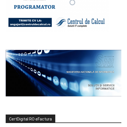
CertDigital RO eFactura