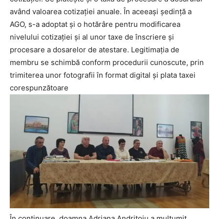
având valoarea cotizației anuale. În aceeași ședință a
AGO, s-a adoptat și o hotărâre pentru modificarea
nivelului cotizației și al unor taxe de înscriere și
procesare a dosarelor de atestare. Legitimația de
membru se schimbă conform procedurii cunoscute, prin
trimiterea unor fotografii în format digital și plata taxei
corespunzătoare
În continuare, doamna Adriana Andrițoiu a mulțumit