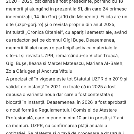
2020 – 2025, cât dânsa a fost președinte, pornind cu 18
membrii și ajungând în prezent la 51, din care 24 primesc
indemnizații, 14 din Gorj și 10 din Mehedinți. Filiala are un
site (uzpr-gorj.ro) și o revistă proprie din anul 2025,
intitulată „Cronica Olteniei”, cu apariții semestriale, având
ca redactor-șef pe domnul Gigi Bușe. Deasemenea,
membrii filialei noastre participă activ cu materiale la
site-ul și revista UZPR, remarcându-se Victor Troacă,
Gigi Bușe, Ileana și Marcel Mateescu, Mariana Al-Saleh,
Zoia Cârlugea și Andruța Vătuiu.
A precizat că în vigoare este tot Statutul UZPR din 2019 și
validat de instanță în 2021, cu toate că în 2025 a fost
depusă o variantă nouă dar care a fost contestată și
blocată în instanță. Deasemenea, în 2026, a fost aprobată
o nouă formă a Regulamentului Comisiei de Atestare
Profesională, care impune minim 10 ani în presă și 7 ani
ca membru UZPR, cu confirmarea plății anuale a
cotizației. Se plătește și o taxă de procesare a dosarului