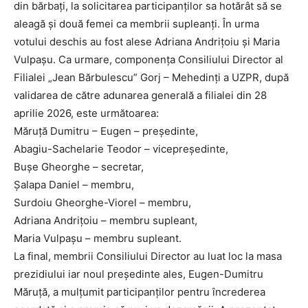
din bărbați, la solicitarea participanților sa hotărât să se
aleagă și două femei ca membrii supleanți. În urma
votului deschis au fost alese Adriana Andrițoiu și Maria
Vulpașu. Ca urmare, componența Consiliului Director al
Filialei „Jean Bărbulescu” Gorj – Mehedinți a UZPR, după
validarea de către adunarea generală a filialei din 28
aprilie 2026, este următoarea:
Măruță Dumitru – Eugen – președinte,
Abagiu-Sachelarie Teodor – vicepreședinte,
Bușe Gheorghe – secretar,
Șalapa Daniel – membru,
Surdoiu Gheorghe-Viorel – membru,
Adriana Andrițoiu – membru supleant,
Maria Vulpașu – membru supleant.
La final, membrii Consiliului Director au luat loc la masa
prezidiului iar noul președinte ales, Eugen-Dumitru
Măruță, a mulțumit participanților pentru încrederea