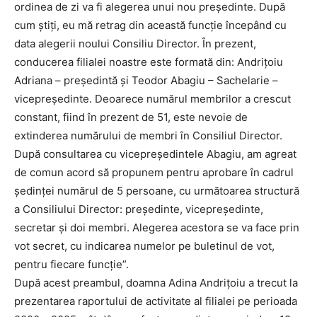
ordinea de zi va fi alegerea unui nou președinte. După
cum știți, eu mă retrag din această funcție începând cu
data alegerii noului Consiliu Director. În prezent,
conducerea filialei noastre este formată din: Andrițoiu
Adriana – președintă și Teodor Abagiu – Sachelarie –
vicepreședinte. Deoarece numărul membrilor a crescut
constant, fiind în prezent de 51, este nevoie de
extinderea numărului de membri în Consiliul Director.
După consultarea cu vicepreședintele Abagiu, am agreat
de comun acord să propunem pentru aprobare în cadrul
ședinței numărul de 5 persoane, cu următoarea structură
a Consiliului Director: președinte, vicepreședinte,
secretar și doi membri. Alegerea acestora se va face prin
vot secret, cu indicarea numelor pe buletinul de vot,
pentru fiecare funcție”.
După acest preambul, doamna Adina Andrițoiu a trecut la
prezentarea raportului de activitate al filialei pe perioada