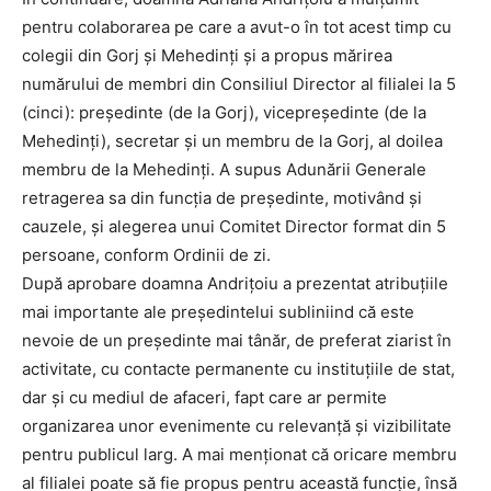
pentru colaborarea pe care a avut-o în tot acest timp cu
colegii din Gorj și Mehedinți și a propus mărirea
numărului de membri din Consiliul Director al filialei la 5
(cinci): președinte (de la Gorj), vicepreședinte (de la
Mehedinți), secretar și un membru de la Gorj, al doilea
membru de la Mehedinți. A supus Adunării Generale
retragerea sa din funcția de președinte, motivând și
cauzele, și alegerea unui Comitet Director format din 5
persoane, conform Ordinii de zi.
După aprobare doamna Andrițoiu a prezentat atribuțiile
mai importante ale președintelui subliniind că este
nevoie de un președinte mai tânăr, de preferat ziarist în
activitate, cu contacte permanente cu instituțiile de stat,
dar și cu mediul de afaceri, fapt care ar permite
organizarea unor evenimente cu relevanță și vizibilitate
pentru publicul larg. A mai menționat că oricare membru
al filialei poate să fie propus pentru această funcție, însă