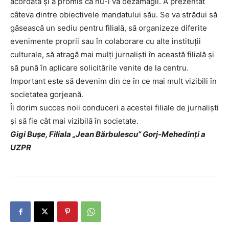
acordată și a promis că nu-i va dezamăgii. A prezentat
câteva dintre obiectivele mandatului său. Se va strădui să
găsească un sediu pentru filială, să organizeze diferite
evenimente proprii sau în colaborare cu alte instituții
culturale, să atragă mai mulți jurnaliști în această filială și
să pună în aplicare solicitările venite de la centru.
Important este să devenim din ce în ce mai mult vizibili în
societatea gorjeană.
Îi dorim succes noii conduceri a acestei filiale de jurnaliști
și să fie cât mai vizibilă în societate.
Gigi Bușe, Filiala „Jean Bărbulescu” Gorj-Mehedinți a
UZPR