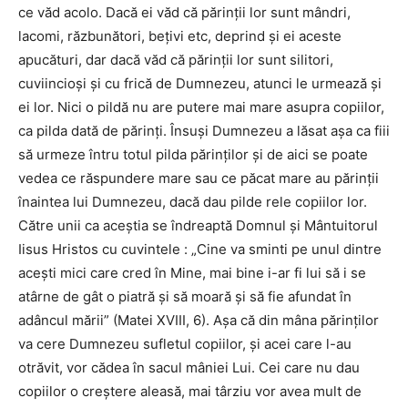
ce văd acolo. Dacă ei văd că părinţii lor sunt mândri,
lacomi, răzbunători, beţivi etc, deprind şi ei aceste
apucături, dar dacă văd că părinţii lor sunt silitori,
cuviincioşi şi cu frică de Dumnezeu, atunci le urmează şi
ei lor. Nici o pildă nu are putere mai mare asupra copiilor,
ca pilda dată de părinţi. Însuşi Dumnezeu a lăsat aşa ca fiii
să urmeze întru totul pilda părinţilor şi de aici se poate
vedea ce răspundere mare sau ce păcat mare au părinţii
înaintea lui Dumnezeu, dacă dau pilde rele copiilor lor.
Către unii ca aceştia se îndreaptă Domnul şi Mântuitorul
Iisus Hristos cu cuvintele : „Cine va sminti pe unul dintre
aceşti mici care cred în Mine, mai bine i-ar fi lui să i se
atârne de gât o piatră şi să moară şi să fie afundat în
adâncul mării” (Matei XVIII, 6). Aşa că din mâna părinţilor
va cere Dumnezeu sufletul copiilor, şi acei care l-au
otrăvit, vor cădea în sacul mâniei Lui. Cei care nu dau
copiilor o creştere aleasă, mai târziu vor avea mult de