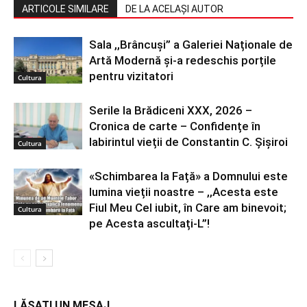
ARTICOLE SIMILARE
DE LA ACELAȘI AUTOR
Sala ,,Brâncuși” a Galeriei Naționale de
Artă Modernă și-a redeschis porțile
pentru vizitatori
Cultura
Serile la Brădiceni XXX, 2026 –
Cronica de carte – Confidențe în
labirintul vieții de Constantin C. Șișiroi
Cultura
«Schimbarea la Față» a Domnului este
lumina vieții noastre – ,,Acesta este
Fiul Meu Cel iubit, în Care am binevoit;
Cultura
pe Acesta ascultați-L”!
LĂSAȚI UN MESAJ