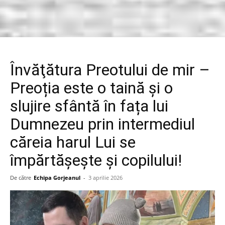
Învăţătura Preotului de mir –
Preoția este o taină și o
slujire sfântă în fața lui
Dumnezeu prin intermediul
căreia harul Lui se
împărtășește şi copilului!
De către
Echipa Gorjeanul
-
3 aprilie 2026