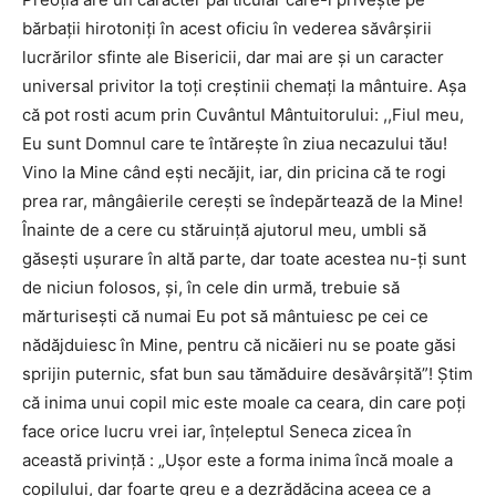
bărbații hirotoniți în acest oficiu în vederea săvârșirii
lucrărilor sfinte ale Bisericii, dar mai are și un caracter
universal privitor la toți creștinii chemați la mântuire. Aşa
că pot rosti acum prin Cuvântul Mântuitorului: ,,Fiul meu,
Eu sunt Domnul care te întărește în ziua necazului tău!
Vino la Mine când ești necăjit, iar, din pricina că te rogi
prea rar, mângâierile cerești se îndepărtează de la Mine!
Înainte de a cere cu stăruință ajutorul meu, umbli să
găsești ușurare în altă parte, dar toate acestea nu-ți sunt
de niciun folosos, și, în cele din urmă, trebuie să
mărturisești că numai Eu pot să mântuiesc pe cei ce
nădăjduiesc în Mine, pentru că nicăieri nu se poate găsi
sprijin puternic, sfat bun sau tămăduire desăvârșită”! Ştim
că inima unui copil mic este moale ca ceara, din care poţi
face orice lucru vrei iar, înţeleptul Seneca zicea în
această privinţă : „Uşor este a forma inima încă moale a
copilului, dar foarte greu e a dezrădăcina aceea ce a