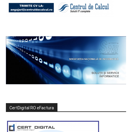
CertDigital RO eFactura