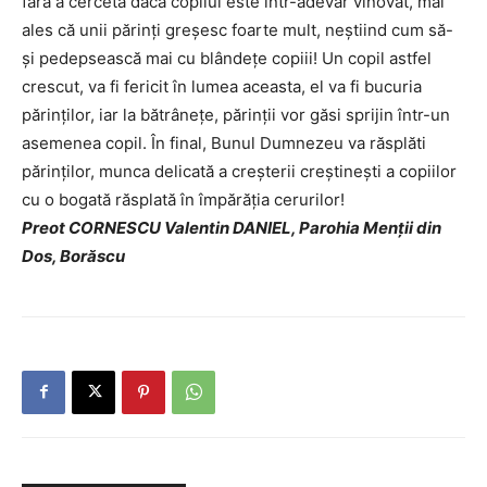
fără a cerceta dacă copilul este într-adevăr vinovat, mai
ales că unii părinţi greşesc foarte mult, neştiind cum să-
şi pedepsească mai cu blândeţe copiii! Un copil astfel
crescut, va fi fericit în lumea aceasta, el va fi bucuria
părinţilor, iar la bătrâneţe, părinţii vor găsi sprijin într-un
asemenea copil. În final, Bunul Dumnezeu va răsplăti
părinţilor, munca delicată a creşterii creştineşti a copiilor
cu o bogată răsplată în împărăţia cerurilor!
Preot CORNESCU Valentin DANIEL, Parohia Menţii din
Dos, Borăscu