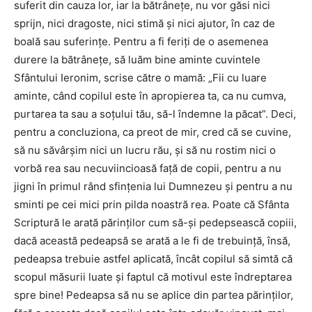
suferit din cauza lor, iar la bătrâneţe, nu vor găsi nici
sprijn, nici dragoste, nici stimă şi nici ajutor, în caz de
boală sau suferinţe. Pentru a fi feriţi de o asemenea
durere la bătrâneţe, să luăm bine aminte cuvintele
Sfântului Ieronim, scrise către o mamă: „Fii cu luare
aminte, când copilul este în apropierea ta, ca nu cumva,
purtarea ta sau a soţului tău, să-l îndemne la păcat”. Deci,
pentru a concluziona, ca preot de mir, cred că se cuvine,
să nu săvârşim nici un lucru rău, şi să nu rostim nici o
vorbă rea sau necuviincioasă faţă de copii, pentru a nu
jigni în primul rând sfinţenia lui Dumnezeu şi pentru a nu
sminti pe cei mici prin pilda noastră rea. Poate că Sfânta
Scriptură le arată părinţilor cum să-şi pedepsească copiii,
dacă această pedeapsă se arată a le fi de trebuinţă, însă,
pedeapsa trebuie astfel aplicată, încât copilul să simtă că
scopul măsurii luate şi faptul că motivul este îndreptarea
spre bine! Pedeapsa să nu se aplice din partea părinţilor,