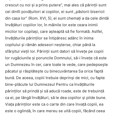
crescut cu noi şi a prins putere”, mai ales că părinţii sunt
cei dintîi povăţuitori ai copiilor, ei sunt „păstorii bisericii
din casa lor” (Rom. XVI, 5), ei sunt chemaţi a da cele dintâi
învăţături copiilor lor, în mâinile lor este ceara inimii
micilor lor copilaşi, care aşteaptă să fie formată. Astfel,
învăţăturile părinţilor se întipăresc adânc în inima
copilului şi rămân adeseori neşterse, chiar până la
sfârşitul vieţii lor. Părinţii sunt datori să înveţe pe copiii
lor rugăciunile şi poruncile Domnului, să-i înveţe că este
un Dumnezeu în cer, care toate le vede, care pedepseşte
păcatul şi răsplăteşte cu binecuvântarea Sa orice faptă
bună. De aceea, copiii trebuie deprinşi de mici, cu fapte
bine-plăcute lui Dumnezeu! Pentru ca învăţăturile
părinţilor să prindă şi să aducă roade, este de trebuinţă
ca ei, pe lângă învăţături, să le dea copiilor şi pilde bune.
Viaţa părinţilor este ca o carte din care învaţă copiii, ea
este o oglindă, în care mereu se uită copiii, făcând ceea