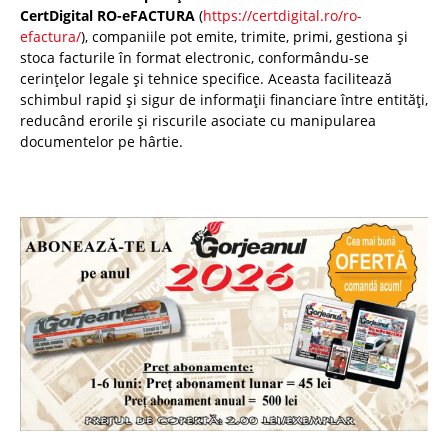
CertDigital RO-eFACTURA
(
https://certdigital.ro/ro-
efactura/
), companiile pot emite, trimite, primi, gestiona și
stoca facturile în format electronic, conformându-se
cerințelor legale și tehnice specifice. Aceasta facilitează
schimbul rapid și sigur de informații financiare între entități,
reducând erorile și riscurile asociate cu manipularea
documentelor pe hârtie.