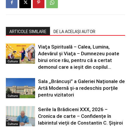
ARTICOLE SIMILARE
DE LA ACELAȘI AUTOR
Viaţa Spirituală – Calea, Lumina,
Adevărul şi Viaţa – Dumnezeu poate
birui orice rău, pentru că a certat
Cultura
demonul care a ieșit din copilul...
Sala ,,Brâncuși” a Galeriei Naționale de
Artă Modernă și-a redeschis porțile
pentru vizitatori
Cultura
Serile la Brădiceni XXX, 2026 –
Cronica de carte – Confidențe în
labirintul vieții de Constantin C. Șișiroi
Cultura