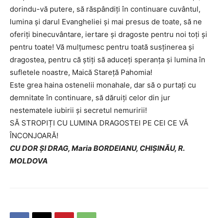
dorindu-vă putere, să răspândiți în continuare cuvântul,
lumina și darul Evangheliei și mai presus de toate, să ne
oferiți binecuvântare, iertare și dragoste pentru noi toți și
pentru toate! Vă mulțumesc pentru toată susținerea și
dragostea, pentru că știți să aduceți speranța și lumina în
sufletele noastre, Maică Stareță Pahomia!
Este grea haina ostenelii monahale, dar să o purtați cu
demnitate în continuare, să dăruiți celor din jur
nestematele iubirii și secretul nemuririi!
SĂ STROPIȚI CU LUMINA DRAGOSTEI PE CEI CE VĂ
ÎNCONJOARĂ!
CU DOR ŞI DRAG, Maria BORDEIANU, CHIȘINĂU, R.
MOLDOVA