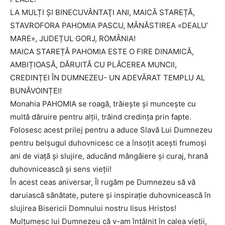
LA MULȚI ŞI BINECUVÂNTAŢI ANI, MAICĂ STAREȚĂ,
STAVROFORA PAHOMIA PASCU, MÂNĂSTIREA «DEALU’
MARE», JUDEȚUL GORJ, ROMÂNIA!
MAICA STAREȚĂ PAHOMIA ESTE O FIRE DINAMICĂ,
AMBIȚIOASĂ, DĂRUITĂ CU PLĂCEREA MUNCII,
CREDINȚEI ÎN DUMNEZEU- UN ADEVĂRAT TEMPLU AL
BUNĂVOINȚEI!
Monahia PAHOMIA se roagă, trăiește și muncește cu
multă dăruire pentru alții, trăind credința prin fapte.
Folosesc acest prilej pentru a aduce Slavă Lui Dumnezeu
pentru belșugul duhovnicesc ce a însoțit acești frumoși
ani de viață și slujire, aducând mângâiere și curaj, hrană
duhovnicească și sens vieții!
În acest ceas aniversar, Îl rugăm pe Dumnezeu să vă
daruiască sănătate, putere și inspirație duhovnicească în
slujirea Bisericii Domnului nostru Iisus Hristos!
Mulțumesc lui Dumnezeu că v-am întâlnit în calea vieții,