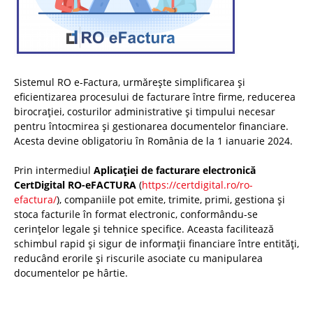
Sistemul RO e-Factura, urmărește simplificarea și
eficientizarea procesului de facturare între firme, reducerea
birocrației, costurilor administrative și timpului necesar
pentru întocmirea și gestionarea documentelor financiare.
Acesta devine obligatoriu în România de la 1 ianuarie 2024.
Prin intermediul
Aplicației de facturare electronică
CertDigital RO-eFACTURA
(
https://certdigital.ro/ro-
efactura/
), companiile pot emite, trimite, primi, gestiona și
stoca facturile în format electronic, conformându-se
cerințelor legale și tehnice specifice. Aceasta facilitează
schimbul rapid și sigur de informații financiare între entități,
reducând erorile și riscurile asociate cu manipularea
documentelor pe hârtie.