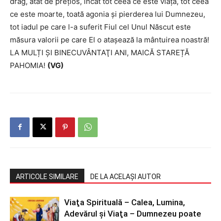
drag, atât de prețios, încât tot ceea ce este viață, tot ceea
ce este moarte, toată agonia și pierderea lui Dumnezeu,
tot iadul pe care l-a suferit Fiul cel Unul Născut este
măsura valorii pe care El o atașează la mântuirea noastră!
LA MULȚI ŞI BINECUVÂNTAŢI ANI, MAICĂ STAREȚĂ
PAHOMIA!
(VG)
ARTICOLE SIMILARE
DE LA ACELAȘI AUTOR
Viaţa Spirituală – Calea, Lumina,
Adevărul şi Viaţa – Dumnezeu poate