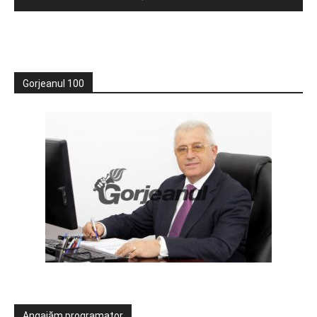
Gorjeanul 100
Angajăm programator