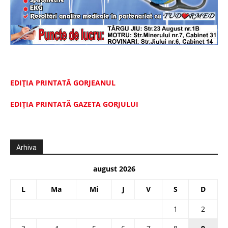
EDIȚIA PRINTATĂ GORJEANUL
EDIŢIA PRINTATĂ GAZETA GORJULUI
Arhiva
august 2026
L
Ma
Mi
J
V
S
D
1
2