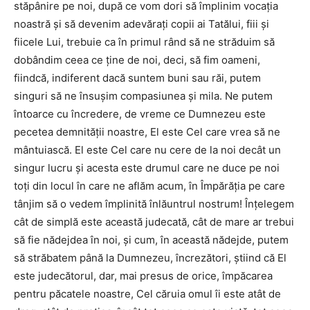
stăpânire pe noi, după ce vom dori să împlinim vocația
noastră și să devenim adevărați copii ai Tatălui, fiii și
fiicele Lui, trebuie ca în primul rând să ne străduim să
dobândim ceea ce ține de noi, deci, să fim oameni,
fiindcă, indiferent dacă suntem buni sau răi, putem
singuri să ne însușim compasiunea şi mila. Ne putem
întoarce cu încredere, de vreme ce Dumnezeu este
pecetea demnității noastre, El este Cel care vrea să ne
mântuiască. El este Cel care nu cere de la noi decât un
singur lucru şi acesta este drumul care ne duce pe noi
toți din locul în care ne aflăm acum, în Împărăția pe care
tânjim să o vedem împlinită înlăuntrul nostrum! Înțelegem
cât de simplă este această judecată, cât de mare ar trebui
să fie nădejdea în noi, și cum, în această nădejde, putem
să străbatem până la Dumnezeu, încrezători, știind că El
este judecătorul, dar, mai presus de orice, împăcarea
pentru păcatele noastre, Cel căruia omul îi este atât de