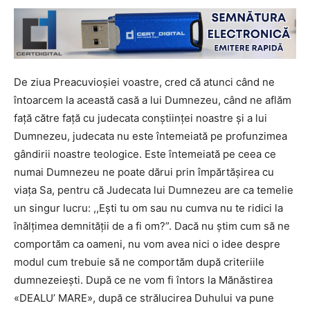
De ziua Preacuvioşiei voastre, cred că atunci când ne
întoarcem la această casă a lui Dumnezeu, când ne aflăm
față către față cu judecata conștiinței noastre și a lui
Dumnezeu, judecata nu este întemeiată pe profunzimea
gândirii noastre teologice. Este întemeiată pe ceea ce
numai Dumnezeu ne poate dărui prin împărtășirea cu
viața Sa, pentru că Judecata lui Dumnezeu are ca temelie
un singur lucru: ,,Ești tu om sau nu cumva nu te ridici la
înălțimea demnității de a fi om?”. Dacă nu știm cum să ne
comportăm ca oameni, nu vom avea nici o idee despre
modul cum trebuie să ne comportăm după criteriile
dumnezeiești. După ce ne vom fi întors la Mănăstirea
«DEALU’ MARE», după ce strălucirea Duhului va pune