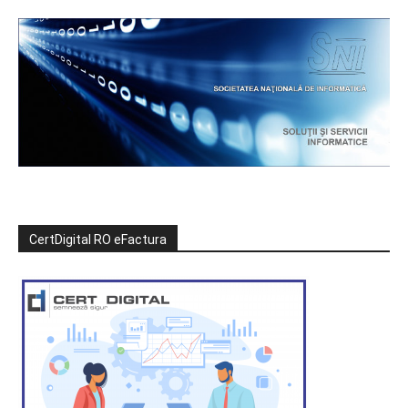
CertDigital RO eFactura