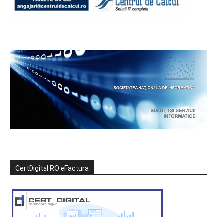
CertDigital RO eFactura