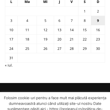
L
Ma
Mi
J
V
S
D
1
2
3
4
5
6
7
8
9
10
11
12
13
14
15
16
17
18
19
20
21
22
23
24
25
26
27
28
29
30
31
« iul.
Folosim cookie-uri pentru a face mult mai plăcută experiența
dumneavoastră atunci când utilizați site-ul nostru Date
suplimentare găsiți aici - https://gorjeanul.ro/politica-de-