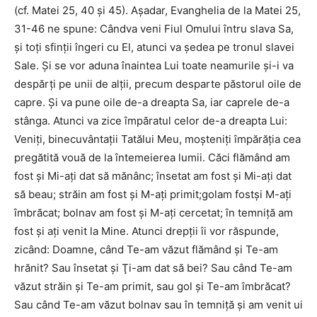
(cf. Matei 25, 40 şi 45). Aşadar, Evanghelia de la Matei 25,
31-46 ne spune: Cândva veni Fiul Omului întru slava Sa,
şi toţi sfinţii îngeri cu El, atunci va şedea pe tronul slavei
Sale. Şi se vor aduna înaintea Lui toate neamurile şi-i va
despărţi pe unii de alţii, precum desparte păstorul oile de
capre. Şi va pune oile de-a dreapta Sa, iar caprele de-a
stânga. Atunci va zice împăratul celor de-a dreapta Lui:
Veniţi, binecuvântaţii Tatălui Meu, moşteniţi împărăţia cea
pregătită vouă de la întemeierea lumii. Căci flămând am
fost şi Mi-aţi dat să mănânc; însetat am fost şi Mi-aţi dat
să beau; străin am fost şi M-aţi primit;golam fostşi M-aţi
îmbrăcat; bolnav am fost şi M-aţi cercetat; în temniţă am
fost şi aţi venit la Mine. Atunci drepţii îi vor răspunde,
zicând: Doamne, când Te-am văzut flămând şi Te-am
hrănit? Sau însetat şi Ţi-am dat să bei? Sau când Te-am
văzut străin şi Te-am primit, sau gol şi Te-am îmbrăcat?
Sau când Te-am văzut bolnav sau în temniţă şi am venit ui