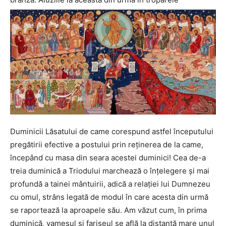
Duminicii Lăsatului de came corespund astfel începutului
pregătirii efective a postului prin reţinerea de la came,
începând cu masa din seara acestei duminici! Cea de-a
treia duminică a Triodului marchează o înţelegere şi mai
profundă a tainei mântuirii, adică a relaţiei lui Dumnezeu
cu omul, strâns legată de modul în care acesta din urmă
se raportează la aproapele său. Am văzut cum, în prima
duminică, vameşul şi fariseul se află la distanţă mare unul