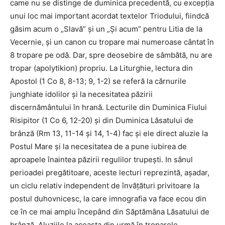
came nu se distinge de duminica precedentă, cu excepţia
unui loc mai important acordat textelor Triodului, fiindcă
găsim acum o „Slavă” şi un „Şi acum” pentru Litia de la
Vecernie, şi un canon cu tropare mai numeroase cântat în
8 tropare pe odă. Dar, spre deosebire de sâmbătă, nu are
tropar (apolytikion) propriu. La Liturghie, lectura din
Apostol (1 Co 8, 8-13; 9, 1-2) se referă la cărnurile
junghiate idolilor şi la necesitatea păzirii
discernământului în hrană. Lecturile din Duminica Fiului
Risipitor (1 Co 6, 12-20) şi din Duminica Lăsatului de
brânză (Rm 13, 11-14 şi 14, 1-4) fac şi ele direct aluzie la
Postul Mare şi la necesitatea de a pune iubirea de
aproapele înaintea păzirii regulilor trupeşti. In sânul
perioadei pregătitoare, aceste lecturi reprezintă, aşadar,
un ciclu relativ independent de învăţături privitoare la
postul duhovnicesc, la care imnografia va face ecou din
ce în ce mai amplu începând din Săptămâna Lăsatului de
brânză. Aluziile la aceasta din urmă în troparele