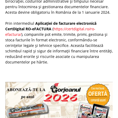
birocrației, costurilor administrative și timpului necesar
pentru întocmirea și gestionarea documentelor financiare.
Acesta devine obligatoriu în România de la 1 ianuarie 2024.
Prin intermediul
Aplicației de facturare electronică
CertDigital RO-eFACTURA
(
https://certdigital.ro/ro-
efactura/
), companiile pot emite, trimite, primi, gestiona și
stoca facturile în format electronic, conformându-se
cerințelor legale și tehnice specifice. Aceasta facilitează
schimbul rapid și sigur de informații financiare între entități,
reducând erorile și riscurile asociate cu manipularea
documentelor pe hârtie.