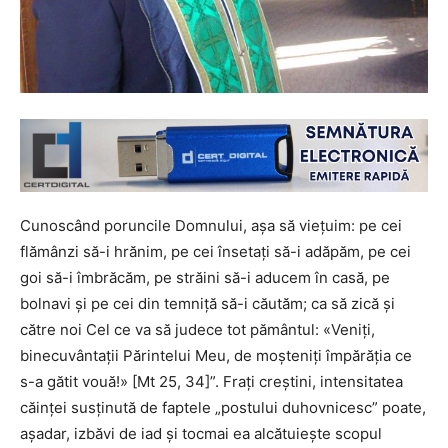
Cunoscând poruncile Domnului, aşa să vieţuim: pe cei
flămânzi să-i hrănim, pe cei însetaţi să-i adăpăm, pe cei
goi să-i îmbrăcăm, pe străini să-i aducem în casă, pe
bolnavi şi pe cei din temniţă să-i căutăm; ca să zică şi
către noi Cel ce va să judece tot pământul: «Veniţi,
binecuvântaţii Părintelui Meu, de moşteniţi împărăţia ce
s-a gătit vouă!» [Mt 25, 34]”. Fraţi creştini, intensitatea
căinţei susţinută de faptele „postului duhovnicesc” poate,
aşadar, izbăvi de iad şi tocmai ea alcătuieşte scopul