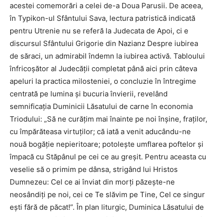
acestei comemorări a celei de-a Doua Parusii. De aceea,
în Typikon-ul Sfântului Sava, lectura patristică indicată
pentru Utrenie nu se referă la Judecata de Apoi, ci e
discursul Sfântului Grigorie din Nazianz Despre iubirea
de săraci, un admirabil îndemn la iubirea activă. Tabloului
înfricoşător al Judecăţii completat până aici prin câteva
apeluri la practica milosteniei, o concluzie în întregime
centrată pe lumina şi bucuria învierii, revelând
semnificaţia Duminicii Lăsatului de carne în economia
Triodului: „Să ne curăţim mai înainte pe noi înşine, fraţilor,
cu împărăteasa virtuţilor; că iată a venit aducându-ne
nouă bogăţie nepieritoare; potoleşte umflarea poftelor şi
împacă cu Stăpânul pe cei ce au greşit. Pentru aceasta cu
veselie să o primim pe dânsa, strigând lui Hristos
Dumnezeu: Cel ce ai înviat din morţi păzeşte-ne
neosândiţi pe noi, cei ce Te slăvim pe Tine, Cel ce singur
eşti fără de păcat!”. În plan liturgic, Duminica Lăsatului de