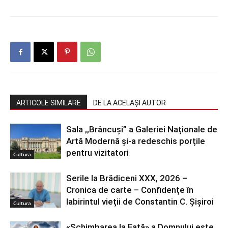
ARTICOLE SIMILARE
DE LA ACELAȘI AUTOR
Sala ,,Brâncuși” a Galeriei Naționale de
Artă Modernă și-a redeschis porțile
pentru vizitatori
Cultura
Serile la Brădiceni XXX, 2026 –
Cronica de carte – Confidențe în
labirintul vieții de Constantin C. Șișiroi
Cultura
«Schimbarea la Față» a Domnului este