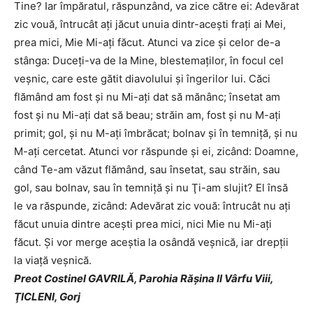
Tine? Iar împăratul, răspunzând, va zice către ei: Adevărat
zic vouă, întrucât aţi jăcut unuia dintr-aceşti fraţi ai Mei,
prea mici, Mie Mi-aţi făcut. Atunci va zice şi celor de-a
stânga: Duceţi-va de la Mine, blestemaţilor, în focul cel
veşnic, care este gătit diavolului şi îngerilor lui. Căci
flămând am fost şi nu Mi-aţi dat să mănânc; însetat am
fost şi nu Mi-aţi dat să beau; străin am, fost şi nu M-aţi
primit; gol, şi nu M-aţi îmbrăcat; bolnav şi în temniţă, şi nu
M-aţi cercetat. Atunci vor răspunde şi ei, zicând: Doamne,
când Te-am văzut flămând, sau însetat, sau străin, sau
gol, sau bolnav, sau în temniţă şi nu Ţi-am slujit? El însă
le va răspunde, zicând: Adevărat zic vouă: întrucât nu aţi
făcut unuia dintre aceşti prea mici, nici Mie nu Mi-aţi
făcut. Şi vor merge aceştia la osândă veşnică, iar drepţii
la viaţă veşnică.
Preot Costinel GAVRILĂ, Parohia Răşina II Vârfu Viii,
ŢICLENI, Gorj