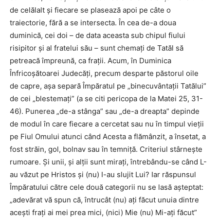
de celălalt şi fiecare se plasează apoi pe câte o
traiectorie, fără a se intersecta. În cea de-a doua
duminică, cei doi – de data aceasta sub chipul fiului
risipitor şi al fratelui său – sunt chemaţi de Tatăl să
petreacă împreună, ca fraţii. Acum, în Duminica
Înfricoşătoarei Judecăţi, precum desparte păstorul oile
de capre, aşa separă Împăratul pe „binecuvântaţii Tatălui”
de cei „blestemaţi” (a se citi pericopa de la Matei 25, 31-
46). Punerea „de-a stânga” sau „de-a dreapta” depinde
de modul în care fiecare a cercetat sau nu în timpul vieţii
pe Fiul Omului atunci când Acesta a flămânzit, a însetat, a
fost străin, gol, bolnav sau în temniţă. Criteriul stârneşte
rumoare. Şi unii, şi alţii sunt miraţi, întrebându-se când L-
au văzut pe Hristos şi (nu) I-au slujit Lui? Iar răspunsul
Împăratului către cele două categorii nu se lasă aşteptat:
„adevărat vă spun că, întrucât (nu) aţi făcut unuia dintre
aceşti fraţi ai mei prea mici, (nici) Mie (nu) Mi-aţi făcut”