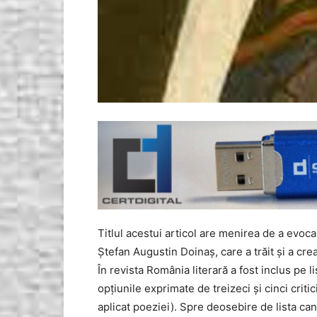
Titlul acestui articol are menirea de a evoca 
Ştefan Augustin Doinaş, care a trăit şi a cre
În revista România literară a fost inclus pe l
opţiunile exprimate de treizeci şi cinci critici
aplicat poeziei). Spre deosebire de lista can