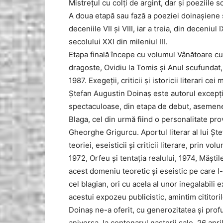
Mistreţul cu colţi de argint, dar şi poeziile s
A doua etapă sau fază a poeziei doinaşiene 
deceniile VII şi VIII, iar a treia, din deceniu
secolului XXI din mileniul III.
Etapa finală începe cu volumul Vânătoare cu
dragoste, Ovidiu la Tomis şi Anul scufundat,
1987. Exegeţii, criticii şi istoricii literari 
Ştefan Augustin Doinaş este autorul excepţio
spectaculoase, din etapa de debut, asemene
Blaga, cel din urmă fiind o personalitate pro
Gheorghe Grigurcu. Aportul literar al lui Şt
teoriei, eseisticii şi criticii literare, prin
1972, Orfeu şi tentaţia realului, 1974, Măştil
acest domeniu teoretic şi eseistic pe care l-
cel blagian, ori cu acela al unor inegalabili
acestui expozeu publicistic, amintim cititori
Doinaş ne-a oferit, cu generozitatea şi profu
aniversa, la centenarul naşterii sale, 26 apr