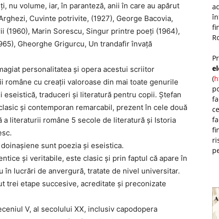
ţi, nu volume, iar, în paranteză, anii în care au apărut
ad
î
Arghezi, Cuvinte potrivite, (1927), George Bacovia,
fi
ii (1960), Marin Sorescu, Singur printre poeţi (1964),
Ro
965), Gheorghe Grigurcu, Un trandafir învaţă
P
e
omagiat personalitatea şi opera acestui scriitor
(
h
urii române cu creaţii valoroase din mai toate genurile
po
i eseistică, traduceri şi literatură pentru copii. Ştefan
fa
 clasic şi contemporan remarcabil, prezent în cele două
ce
fa
ă a literaturii române 5 secole de literatură şi Istoria
fi
esc.
ri
doinaşiene sunt poezia şi eseistica.
pe
entice şi veritabile, este clasic şi prin faptul că apare în
în lucrări de anvergură, tratate de nivel universitar.
t trei etape succesive, acreditate şi preconizate
eceniul V, al secolului XX, inclusiv capodopera