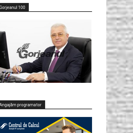
Gorjeanul 100
Angajăm programator