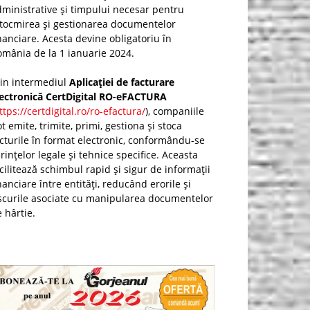
ministrative și timpului necesar pentru
ntocmirea și gestionarea documentelor
nanciare. Acesta devine obligatoriu în
mânia de la 1 ianuarie 2024.
rin intermediul
Aplicației de facturare
lectronică CertDigital RO-eFACTURA
ttps://certdigital.ro/ro-efactura/
), companiile
t emite, trimite, primi, gestiona și stoca
cturile în format electronic, conformându-se
rințelor legale și tehnice specifice. Aceasta
cilitează schimbul rapid și sigur de informații
nanciare între entități, reducând erorile și
scurile asociate cu manipularea documentelor
 hârtie.