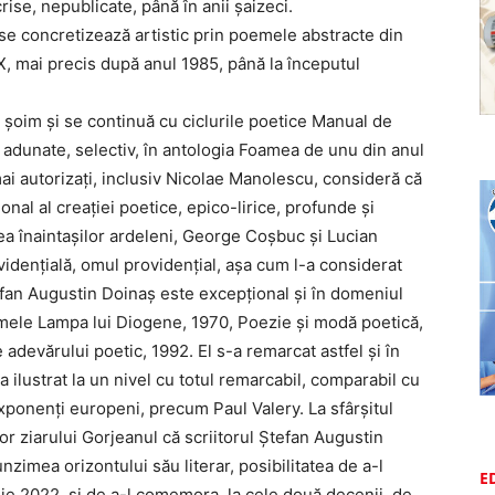
crise, nepublicate, până în anii şaizeci.
se concretizează artistic prin poemele abstracte din
l IX, mai precis după anul 1985, până la începutul
 şoim şi se continuă cu ciclurile poetice Manual de
 adunate, selectiv, în antologia Foamea de unu din anul
cei mai autorizaţi, inclusiv Nicolae Manolescu, consideră că
nal al creaţiei poetice, epico-lirice, profunde şi
a înaintaşilor ardeleni, George Coşbuc şi Lucian
videnţială, omul providenţial, aşa cum l-a considerat
efan Augustin Doinaş este excepţional şi în domeniul
 volumele Lampa lui Diogene, 1970, Poezie şi modă poetică,
e adevărului poetic, 1992. El s-a remarcat astfel şi în
a ilustrat la un nivel cu totul remarcabil, comparabil cu
 exponenţi europeni, precum Paul Valery. La sfârşitul
lor ziarului Gorjeanul că scriitorul Ştefan Augustin
nzimea orizontului său literar, posibilitatea de a-l
E
ilie 2022, şi de a-l comemora, la cele două decenii, de