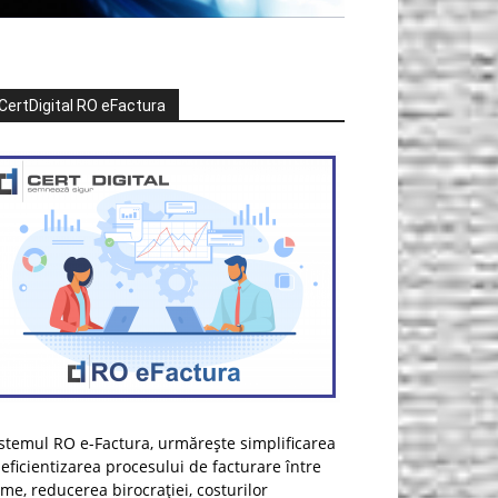
CertDigital RO eFactura
stemul RO e-Factura, urmărește simplificarea
 eficientizarea procesului de facturare între
rme, reducerea birocrației, costurilor