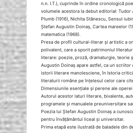
n.n. I.T.), cuprinde în ordine cronologică poe
volumele acestora la debut editorial: Tudor 
Plumb (1916), Nichita Stănescu, Sensul iubir
Ştefan Augustin Doinaş, Cartea mareelor (1
matematica (1968).
Presa de profil cultural-literar şi artistic a 
polivalent, care a sporit patrimoniul literat
literare: poezie, proză, dramaturgie, teorie ş
Augustin Doinaş apare astfel, ca un scriitor
istorii literare manolesciene, în Istoria critic
literaturii române pe înţelesul celor care cit
Dimensiunile esenţiale şi perene ale operei 
Autorul acestor laturi literare, bivalente, aut
programele şi manualele preuniversitare sau 
Poezia lui Ştefan Augustin Doinaş a cunoscu
pentru învăţământul liceal şi universitar.
Prima etapă este ilustrată de baladele din d