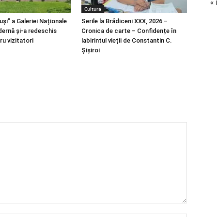
« 
Cultura
uși” a Galeriei Naționale
Serile la Brădiceni XXX, 2026 –
ernă și-a redeschis
Cronica de carte – Confidențe în
ru vizitatori
labirintul vieții de Constantin C.
Șișiroi