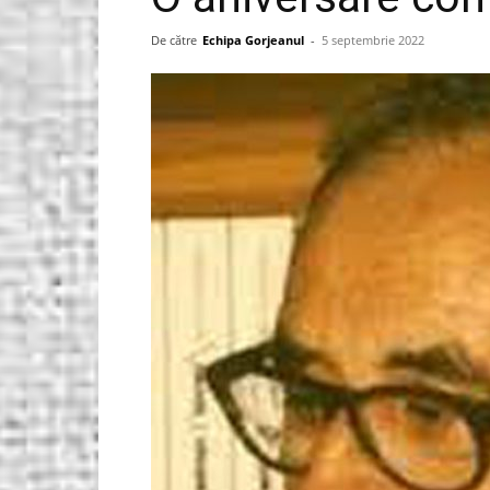
Gorjeanul.ro
De către
Echipa Gorjeanul
-
5 septembrie 2022