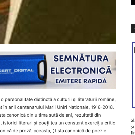
o personalitate distinctă a culturii şi literaturii române,
at în anii centenarului Marii Uniri Naţionale, 1918-2018.
ista canonică din ultima sută de ani, rezultată din
Si
, istorici literari şi poeţi (cu un constant exerciţiu critic
și
onică de proză, aceasta, ( lista canonică de poezie,
fi