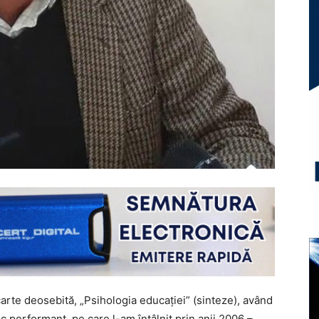
arte deosebită, „Psihologia educaţiei” (sinteze), având
c performant, pe care l-am întâlnit prin anii 2006 –