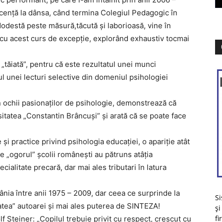
icenţă la dânsa, când termina Colegiul Pedagogic în
Modestă peste măsură,tăcută şi laborioasă, vine în
, cu acest curs de excepţie, explorând exhaustiv tocmai
 „tăiată”, pentru că este rezultatul unei munci
l unei lecturi selective din domeniul psihologiei
n ochii pasionaţilor de psihologie, demonstrează că
itatea „Constantin Brâncuşi” şi arată că se poate face
şi practice privind psihologia educaţiei, o apariţie atât
 „ogorul” şcolii româneşti au pătruns atâţia
pecialitate precară, dar mai ales tributari în latura
mânia între anii 1975 – 2009, dar ceea ce surprinde la
Si
tatea” autoarei şi mai ales puterea de SINTEZA!
și
fi
 Steiner: „Copilul trebuie privit cu respect, crescut cu