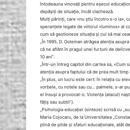
întodeauna vinovaţi pentru eşecul educaţional
depăşiţi de situaţie, încât clachează.
Mulţi părinţi, care «nu ştiu încotro s-o ia», c
speranţele legate de viitorul «luminos» al cop
cum să gestioneze situaţia şi cui să mai ceară
„În 1995, D. Goleman atrăgea atenţia asupra 
că ne aflăm în pragul unei furtuni de delicv
10 ani”.
„Într-un întreg capitol din cartea sa, «Cum s
atenţia asupra faptului că de prea mult tim
„În plus, un lucru este cert: în relaţia cu 
vorbele, cu notele sau cu… palmele, s-ar pu
el însuşi a provocat-o. Violenţa (atacul) naş
făţiş sau subtil”).
„Psihologia educaţiei (sinteze) scrisă cu „s
Maria Cojocaru, de la Universitatea „Consta
plină de pilde şi sfaturi educaţionale, atât 