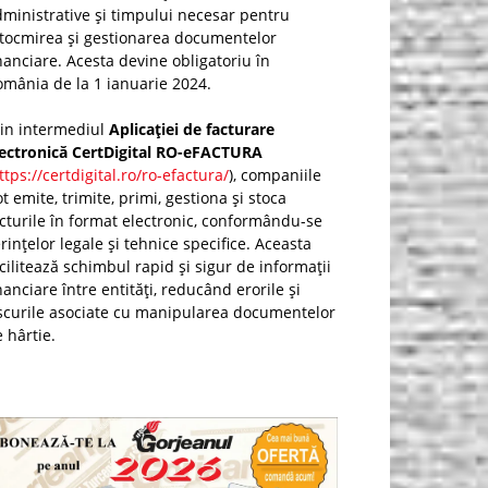
ministrative și timpului necesar pentru
ntocmirea și gestionarea documentelor
nanciare. Acesta devine obligatoriu în
mânia de la 1 ianuarie 2024.
rin intermediul
Aplicației de facturare
lectronică CertDigital RO-eFACTURA
ttps://certdigital.ro/ro-efactura/
), companiile
t emite, trimite, primi, gestiona și stoca
cturile în format electronic, conformându-se
rințelor legale și tehnice specifice. Aceasta
cilitează schimbul rapid și sigur de informații
nanciare între entități, reducând erorile și
scurile asociate cu manipularea documentelor
 hârtie.