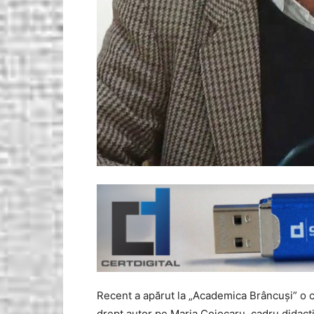
Recent a apărut la „Academica Brâncuşi” o c
drept autor pe Maria Cojocaru, cadru didacti