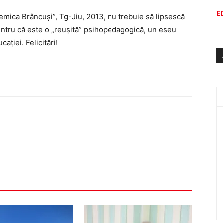
E
emica Brâncuşi”, Tg-Jiu, 2013, nu trebuie să lipsescă
pentru că este o „reuşită” psihopedagogică, un eseu
aţiei. Felicitări!