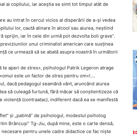
 ai copilului, iar aceştia se simt tot timpul atât de
are au intrat în cercul vicios al disperării de a-şi vedea
ilului lor, caută alinare în alcool sau aiurea, neştiind
 sprijin, iar în cele din urmă pot dezvolta boli grave”.
previziunilor unui criminalist american care susţinea
enţă ce urmează să se abată asupra noastră în următorii
ă te aperi de stres», psihologul Patrik Legeron atrage
p «omul este un factor de stres pentru om»!….
elevul, dacă pedagogul seamănă vânt, aruncând aiurea
tea să culeagă furtună, fără măcar să conştientizeze că
te violenţă (contraatac), indiferent dacă ea se manifestă
uflet” şi „patimă” de psihologul, modestul psiholog
ntin Brâncuşi” Tg-Jiu, după mine, este o carte densă,
de necesare pentru unele cadre didactice ce fac nişte
E