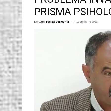
PRISMA PSIHOLO
Gorjeanul.ro
De către
Echipa Gorjeanul
-
11 septembrie 2023