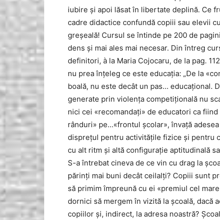
iubire şi apoi lăsat în libertate deplină. C
cadre didactice confundă copiii sau elevii cu
greşeală! Cursul se întinde pe 200 de pagini
dens şi mai ales mai necesar. Din întreg cur
definitori, à la Maria Cojocaru, de la pag. 11
nu prea înţeleg ce este educaţia: „De la «co
boală, nu este decât un pas… educaţional. De
generate prin violenţa competiţională nu scap
nici cei «recomandaţi» de educatori ca fiind
rânduri» pe…«frontul şcolar», învaţă adesea
dispreţul pentru activităţile fizice şi pentru 
cu alt ritm şi altă configuraţie aptitudinală sa
S-a întrebat cineva de ce vin cu drag la şcoa
părinţi mai buni decât ceilalţi? Copiii sunt 
să primim împreună cu ei «premiul cel mare» 
dornici să mergem în vizită la şcoală, dacă 
copiilor şi, indirect, la adresa noastră? Şco