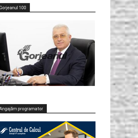
Gorjeanul 100
Angajăm programator