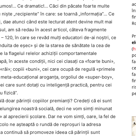
ad
e frumos!… Ce dramatic!… Căci din păcate foarte multe
î
 nişte „recipiente” în care: se toarnă „informaţia”… Ce
fi
, dae atunci când este lecturat atent devine mult mai
Ro
sul, am să redau în acest articol, câteva fragmente
P
2 – 120, în care se revăd mulţi educatori de-ai noştri, ce
e
nduita de eşec» şi de la starea de sănătate la cea de
(
h
 la flagelul relelor achiziţii comportamentale
po
ă, în aceste condiţii, nici cei clasaţi ca «foarte buni»,
fa
ce
 «răi»; copiii «buni», cei care ocupă de regulă «primele
fa
 meta-educaţional aroganţa, orgoliul de «super-boy»,
fi
cei care sunt dotaţi cu inteligenţă practică, pentru cei
ri
u fizică”.
pe
lă doar părinţii copiilor premianţi? Credeţi că ei sunt
prelungirea noastră socială, deci ne vom simţi minunat
al aprecierii şcolare. Dar ne vom simţi, oare, la fel de
acolo ne aşteaptă o rundă de reproşuri la adresa
ala continuă să promoveze ideea că părinţii sunt