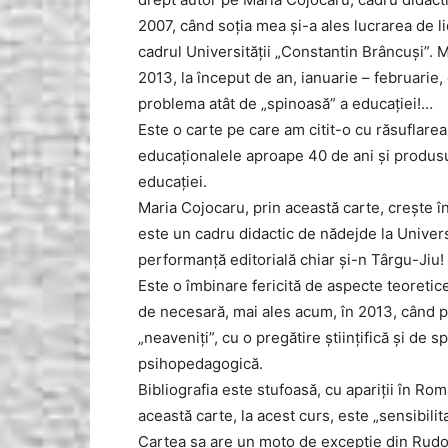
2007, când soţia mea şi-a ales lucrarea de l
cadrul Universităţii „Constantin Brâncuşi”. 
2013, la început de an, ianuarie – februarie
problema atât de „spinoasă” a educaţiei!…
Este o carte pe care am citit-o cu răsuflarea
educaţionalele aproape 40 de ani şi produsu
educaţiei.
Maria Cojocaru, prin această carte, creşte î
este un cadru didactic de nădejde la Univers
performanţă editorială chiar şi-n Târgu-Jiu!
Este o îmbinare fericită de aspecte teoretice 
de necesară, mai ales acum, în 2013, când pe
„neaveniţi”, cu o pregătire ştiinţifică şi de s
psihopedagogică.
Bibliografia este stufoasă, cu apariţii în Ro
această carte, la acest curs, este „sensibili
Cartea sa are un moto de excepţie din Rudolf