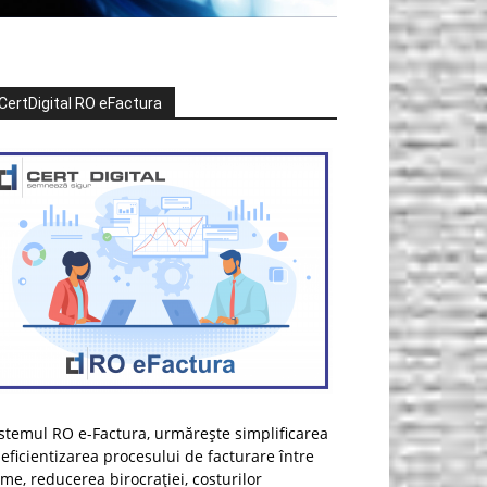
CertDigital RO eFactura
stemul RO e-Factura, urmărește simplificarea
 eficientizarea procesului de facturare între
rme, reducerea birocrației, costurilor