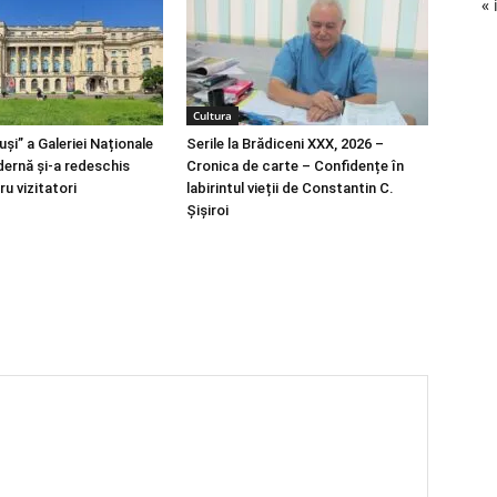
« 
Cultura
uși” a Galeriei Naționale
Serile la Brădiceni XXX, 2026 –
ernă și-a redeschis
Cronica de carte – Confidențe în
ru vizitatori
labirintul vieții de Constantin C.
Șișiroi