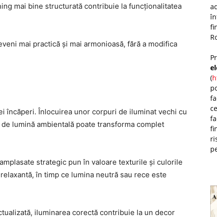
ning mai bine structurată contribuie la funcționalitatea
ad
î
fi
Ro
eveni mai practică și mai armonioasă, fără a modifica
P
e
(
h
po
fa
ce
i încăperi. Înlocuirea unor corpuri de iluminat vechi cu
fa
de lumină ambientală poate transforma complet
fi
ri
pe
mplasate strategic pun în valoare texturile și culorile
relaxantă, în timp ce lumina neutră sau rece este
ctualizată, iluminarea corectă contribuie la un decor