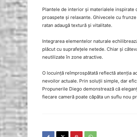
Plantele de interior și materialele inspirate
proaspete și relaxante. Ghivecele cu frunze 
ratan adaugă textură și vitalitate.
Integrarea elementelor naturale echilibrează
plăcut cu suprafețele netede. Chiar și câtev
neutilizate în zone atractive.
O locuință reîmprospătată reflectă atenția ac
nevoilor actuale. Prin soluții simple, dar ef
Propunerile Diego demonstrează că eleganța
fiecare cameră poate căpăta un suflu nou pri