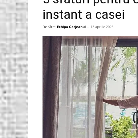
instant a casei
Gorjeanul.ro
De către
Echipa Gorjeanul
-
13 aprilie 2026