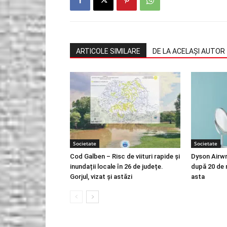
ARTICOLE SIMILARE
DE LA ACELAȘI AUTOR
Societate
Societate
Cod Galben – Risc de viituri rapide și
Dyson Airwr
inundații locale în 26 de județe.
după 20 de 
Gorjul, vizat și astăzi
asta