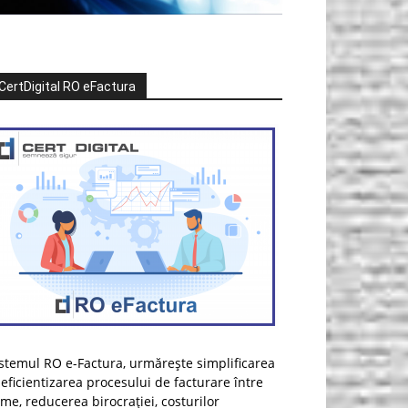
CertDigital RO eFactura
stemul RO e-Factura, urmărește simplificarea
 eficientizarea procesului de facturare între
rme, reducerea birocrației, costurilor