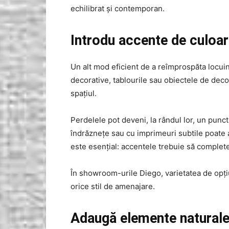
echilibrat și contemporan.
Introdu accente de culoa
Un alt mod eficient de a reîmprospăta locu
decorative, tablourile sau obiectele de deco
spațiul.
Perdelele pot deveni, la rândul lor, un punct
îndrăznețe sau cu imprimeuri subtile poate 
este esențial: accentele trebuie să complet
În showroom-urile Diego, varietatea de opți
orice stil de amenajare.
Adaugă elemente natural