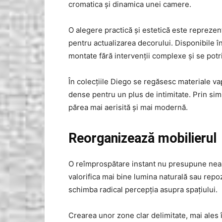
cromatica și dinamica unei camere.
O alegere practică și estetică este repreze
pentru actualizarea decorului. Disponibile î
montate fără intervenții complexe și se potri
În colecțiile Diego se regăsesc materiale va
dense pentru un plus de intimitate. Prin si
părea mai aerisită și mai modernă.
Reorganizează mobilierul
O reîmprospătare instant nu presupune neapă
valorifica mai bine lumina naturală sau repo
schimba radical percepția asupra spațiului.
Crearea unor zone clar delimitate, mai ales 