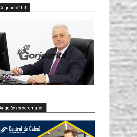
Gorjeanul 100
Angajăm programator