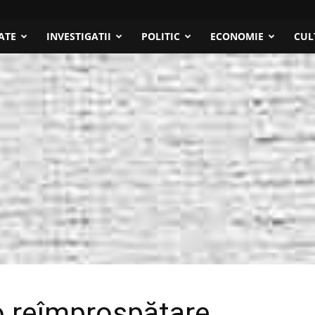
ATE
INVESTIGATII
POLITIC
ECONOMIE
CUL
 o reîmprospătare