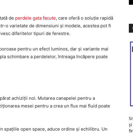
ntată de
perdele gata facute
, care oferă o soluție rapidă
ntr-o varietate de dimensiuni și modele, acestea pot fi
vesc diferitelor tipuri de ferestre.
poroase pentru un efect luminos, dar și variante mai
mpla schimbare a perdelelor, întreaga încăpere poate
rat achiziții noi. Mutarea canapelei pentru a
ziționarea mesei pentru a crea un flux mai fluid poate
Si
și
în spațiile open space, aduce ordine și echilibru. Un
fi