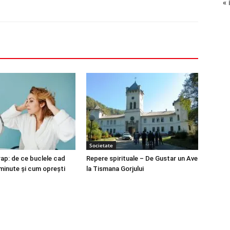
« 
Societate
ap: de ce buclele cad
Repere spirituale – De Gustar un Ave
minute și cum oprești
la Tismana Gorjului