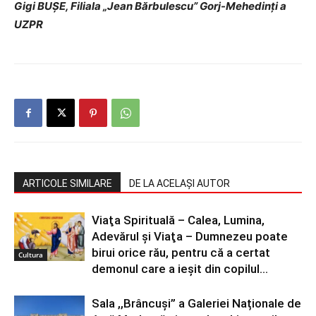
Gigi BUȘE, Filiala „Jean Bărbulescu” Gorj-Mehedinți a
UZPR
ARTICOLE SIMILARE
DE LA ACELAȘI AUTOR
Viaţa Spirituală – Calea, Lumina,
Adevărul şi Viaţa – Dumnezeu poate
birui orice rău, pentru că a certat
Cultura
demonul care a ieșit din copilul...
Sala ,,Brâncuși” a Galeriei Naționale de