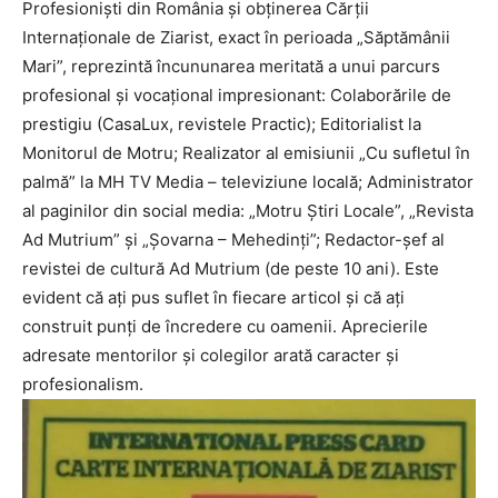
Profesioniști din România și obținerea Cărții
Internaționale de Ziarist, exact în perioada „Săptămânii
Mari”, reprezintă încununarea meritată a unui parcurs
profesional și vocațional impresionant: Colaborările de
prestigiu (CasaLux, revistele Practic); Editorialist la
Monitorul de Motru; Realizator al emisiunii „Cu sufletul în
palmă” la MH TV Media – televiziune locală; Administrator
al paginilor din social media: „Motru Știri Locale”, „Revista
Ad Mutrium” și „Șovarna – Mehedinți”; Redactor-șef al
revistei de cultură Ad Mutrium (de peste 10 ani). Este
evident că ați pus suflet în fiecare articol și că ați
construit punți de încredere cu oamenii. Aprecierile
adresate mentorilor și colegilor arată caracter și
profesionalism.