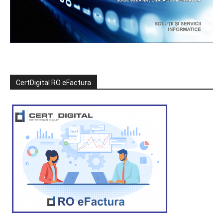
CertDigital RO eFactura