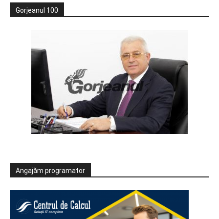
Gorjeanul 100
Angajăm programator