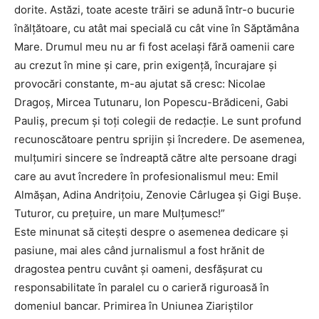
dorite. Astăzi, toate aceste trăiri se adună într-o bucurie
înălțătoare, cu atât mai specială cu cât vine în Săptămâna
Mare. Drumul meu nu ar fi fost același fără oamenii care
au crezut în mine și care, prin exigență, încurajare și
provocări constante, m-au ajutat să cresc: Nicolae
Dragoș, Mircea Tutunaru, Ion Popescu-Brădiceni, Gabi
Pauliș, precum și toți colegii de redacție. Le sunt profund
recunoscătoare pentru sprijin și încredere. De asemenea,
mulțumiri sincere se îndreaptă către alte persoane dragi
care au avut încredere în profesionalismul meu: Emil
Almășan, Adina Andrițoiu, Zenovie Cârlugea și Gigi Bușe.
Tuturor, cu prețuire, un mare Mulțumesc!”
Este minunat să citești despre o asemenea dedicare și
pasiune, mai ales când jurnalismul a fost hrănit de
dragostea pentru cuvânt și oameni, desfășurat cu
responsabilitate în paralel cu o carieră riguroasă în
domeniul bancar. Primirea în Uniunea Ziariștilor