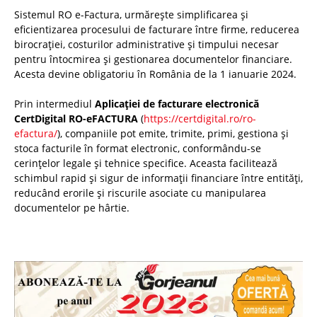
Sistemul RO e-Factura, urmărește simplificarea și
eficientizarea procesului de facturare între firme, reducerea
birocrației, costurilor administrative și timpului necesar
pentru întocmirea și gestionarea documentelor financiare.
Acesta devine obligatoriu în România de la 1 ianuarie 2024.
Prin intermediul
Aplicației de facturare electronică
CertDigital RO-eFACTURA
(
https://certdigital.ro/ro-
efactura/
), companiile pot emite, trimite, primi, gestiona și
stoca facturile în format electronic, conformându-se
cerințelor legale și tehnice specifice. Aceasta facilitează
schimbul rapid și sigur de informații financiare între entități,
reducând erorile și riscurile asociate cu manipularea
documentelor pe hârtie.