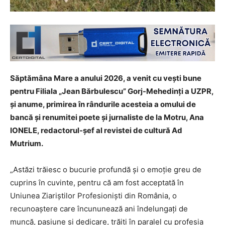
Săptămâna Mare a anului 2026, a venit cu vești bune
pentru Filiala „Jean Bărbulescu” Gorj-Mehedinți a UZPR,
și anume, primirea în rândurile acesteia a omului de
bancă și renumitei poete și jurnaliste de la Motru, Ana
IONELE, redactorul-șef al revistei de cultură Ad
Mutrium.
„Astăzi trăiesc o bucurie profundă și o emoție greu de
cuprins în cuvinte, pentru că am fost acceptată în
Uniunea Ziariștilor Profesioniști din România, o
recunoaștere care încununează ani îndelungați de
muncă, pasiune și dedicare, trăiți în paralel cu profesia