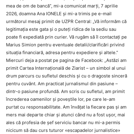
mea de om de bancă”, mi-a comunicat marți, 7 aprilie
2026, doamna Ana IONELE și mi-a trimis pe e-mail
următorul mesaj primit de UZPR Central: „Vă informăm că
legitimația este gata și o puteți ridica de la sediu sau
poate fi expediată prin curier. Vă rugăm să îl contactați pe
Marius Simion pentru eventuale detalii/clarificări privind
situația financiară, adresa pentru expediere și altele.”
Miercuri deja a postat pe pagina de Facebook: „Astăzi am
primit Cartea Internațională de Ziarist – un simbol al unui
drum parcurs cu sufletul deschis și cu o dragoste sinceră
pentru cuvânt. Am practicat jurnalismul din pasiune –
dintr-o pasiune profundă. Am scris cu sufletul, am primit
încrederea oamenilor și poveștile lor, pe care le-am
purtat cu responsabilitate. Am învățat la fiecare pas și am
mers mai departe chiar și atunci când nu a fost ușor, mai
ales că profesia de șef serviciu bancar nu mi-a permis
nicicum să dau curs tuturor «escapadelor jurnalistice»