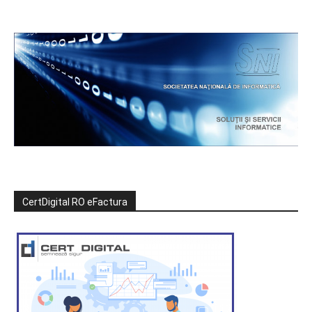
CertDigital RO eFactura