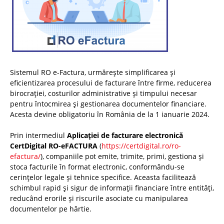
Sistemul RO e-Factura, urmărește simplificarea și
eficientizarea procesului de facturare între firme, reducerea
birocrației, costurilor administrative și timpului necesar
pentru întocmirea și gestionarea documentelor financiare.
Acesta devine obligatoriu în România de la 1 ianuarie 2024.
Prin intermediul
Aplicației de facturare electronică
CertDigital RO-eFACTURA
(
https://certdigital.ro/ro-
efactura/
), companiile pot emite, trimite, primi, gestiona și
stoca facturile în format electronic, conformându-se
cerințelor legale și tehnice specifice. Aceasta facilitează
schimbul rapid și sigur de informații financiare între entități,
reducând erorile și riscurile asociate cu manipularea
documentelor pe hârtie.