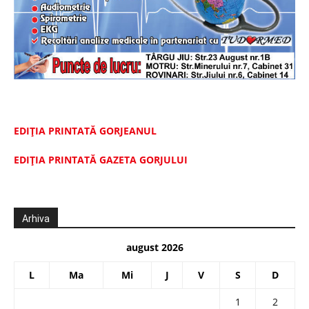
EDIȚIA PRINTATĂ GORJEANUL
EDIŢIA PRINTATĂ GAZETA GORJULUI
Arhiva
august 2026
L
Ma
Mi
J
V
S
D
1
2