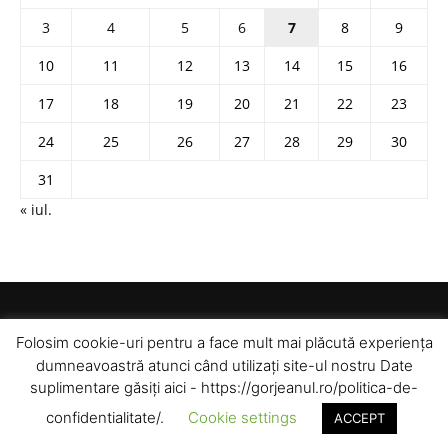
3
4
5
6
7
8
9
10
11
12
13
14
15
16
17
18
19
20
21
22
23
24
25
26
27
28
29
30
31
« iul.
Folosim cookie-uri pentru a face mult mai plăcută experiența
dumneavoastră atunci când utilizați site-ul nostru Date
suplimentare găsiți aici - https://gorjeanul.ro/politica-de-
confidentialitate/.
Cookie settings
ACCEPT
© Toate drepturile rezervate pentru Gorjeanul SA