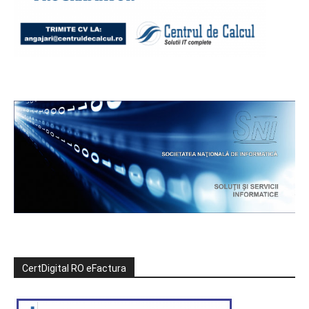
CertDigital RO eFactura