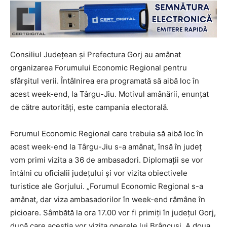
Consiliul Judeţean şi Prefectura Gorj au amânat
organizarea Forumului Economic Regional pentru
sfârşitul verii. Întâlnirea era programată să aibă loc în
acest week-end, la Târgu-Jiu. Motivul amânării, enunţat
de către autorităţi, este campania electorală.
Forumul Economic Regional care trebuia să aibă loc în
acest week-end la Târgu-Jiu s-a amânat, însă în judeţ
vom primi vizita a 36 de ambasadori. Diplomaţii se vor
întâlni cu oficialii judeţului şi vor vizita obiectivele
turistice ale Gorjului. „Forumul Economic Regional s-a
amânat, dar viza ambasadorilor în week-end rămâne în
picioare. Sâmbătă la ora 17.00 vor fi primiţi în judeţul Gorj,
după care aceştia vor vizita operele lui Brâncuşi. A doua