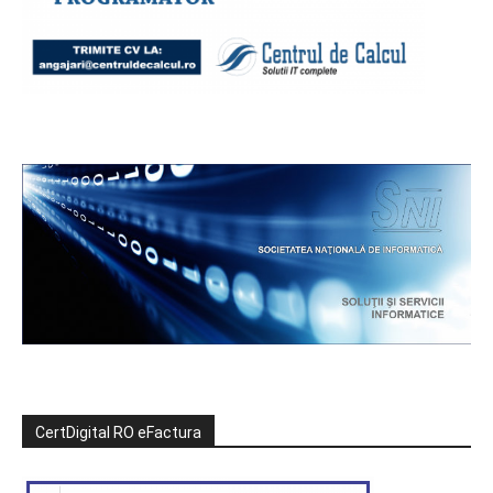
CertDigital RO eFactura