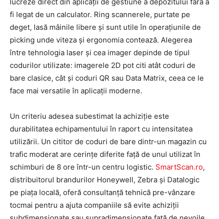
lucreze direct din aplicații de gestiune a depozitului fără a
fi legat de un calculator. Ring scannerele, purtate pe
deget, lasă mâinile libere și sunt utile în operațiunile de
picking unde viteza și ergonomia contează. Alegerea
între tehnologia laser și cea imager depinde de tipul
codurilor utilizate: imagerele 2D pot citi atât coduri de
bare clasice, cât și coduri QR sau Data Matrix, ceea ce le
face mai versatile în aplicații moderne.
Un criteriu adesea subestimat la achiziție este
durabilitatea echipamentului în raport cu intensitatea
utilizării. Un cititor de coduri de bare dintr-un magazin cu
trafic moderat are cerințe diferite față de unul utilizat în
schimburi de 8 ore într-un centru logistic.
SmartScan.ro
,
distribuitorul brandurilor Honeywell, Zebra și Datalogic
pe piața locală, oferă consultanță tehnică pre-vânzare
tocmai pentru a ajuta companiile să evite achiziții
subdimensionate sau supradimensionate față de nevoile