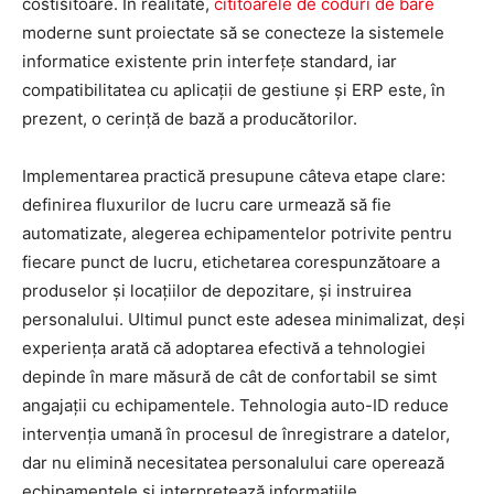
costisitoare. În realitate,
cititoarele de coduri de bare
moderne sunt proiectate să se conecteze la sistemele
informatice existente prin interfețe standard, iar
compatibilitatea cu aplicații de gestiune și ERP este, în
prezent, o cerință de bază a producătorilor.
Implementarea practică presupune câteva etape clare:
definirea fluxurilor de lucru care urmează să fie
automatizate, alegerea echipamentelor potrivite pentru
fiecare punct de lucru, etichetarea corespunzătoare a
produselor și locațiilor de depozitare, și instruirea
personalului. Ultimul punct este adesea minimalizat, deși
experiența arată că adoptarea efectivă a tehnologiei
depinde în mare măsură de cât de confortabil se simt
angajații cu echipamentele. Tehnologia auto-ID reduce
intervenția umană în procesul de înregistrare a datelor,
dar nu elimină necesitatea personalului care operează
echipamentele și interpretează informațiile.