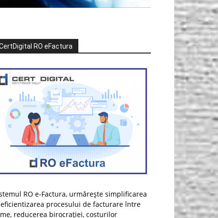
CertDigital RO eFactura
stemul RO e-Factura, urmărește simplificarea
 eficientizarea procesului de facturare între
rme, reducerea birocrației, costurilor