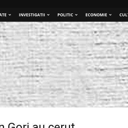
ATE
INVESTIGATII
POLITIC
ECONOMIE
CUL
in Gorj au cerut