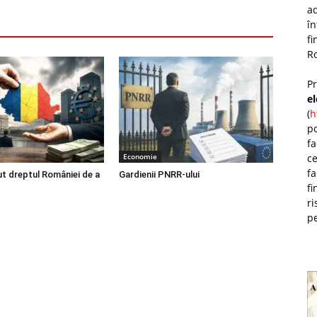
ad
î
fi
Ro
P
e
(
h
po
fa
ce
Economie
fa
ut dreptul României de a
Gardienii PNRR-ului
fi
ri
pe