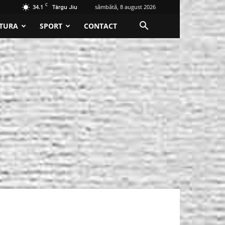
C
34.1
sâmbătă, 8 august 2026
Târgu Jiu
TURA
SPORT
CONTACT