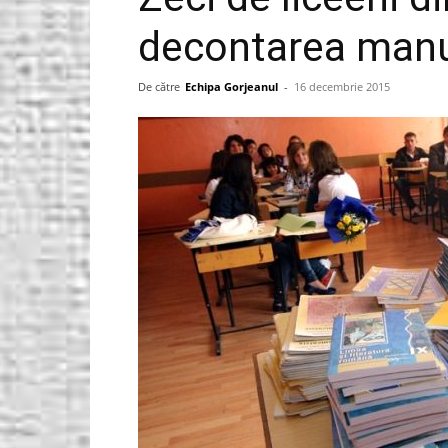
decontarea manu
Gorjeanul.ro
De către
Echipa Gorjeanul
-
16 decembrie 2015