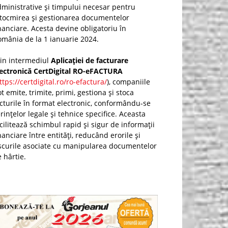
ministrative și timpului necesar pentru
ntocmirea și gestionarea documentelor
nanciare. Acesta devine obligatoriu în
mânia de la 1 ianuarie 2024.
rin intermediul
Aplicației de facturare
lectronică CertDigital RO-eFACTURA
ttps://certdigital.ro/ro-efactura/
), companiile
t emite, trimite, primi, gestiona și stoca
cturile în format electronic, conformându-se
rințelor legale și tehnice specifice. Aceasta
cilitează schimbul rapid și sigur de informații
nanciare între entități, reducând erorile și
scurile asociate cu manipularea documentelor
 hârtie.