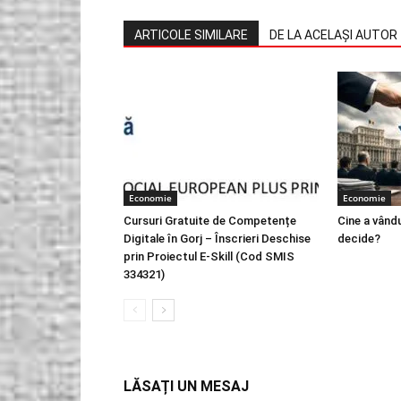
ARTICOLE SIMILARE
DE LA ACELAȘI AUTOR
Economie
Economie
Cursuri Gratuite de Competențe
Cine a vând
Digitale în Gorj – Înscrieri Deschise
decide?
prin Proiectul E-Skill (Cod SMIS
334321)
LĂSAȚI UN MESAJ