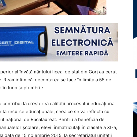
perior al învăţământului liceal de stat din Gorj au cerut
. Reamintim că, decontarea se face în limita a 55 de
rn în luna septembrie.
contribui la creşterea calităţii procesului educaţional
ior la resurse educaţionale, ceea ce se va reflecta cu
nul naţional de Bacalaureat. Pentru a beneficia de
nualelor şcolare, elevii înmatriculaţi în clasele a XI-a,
 la data de 15 noiembrie 2015, la secretariatul unităţii