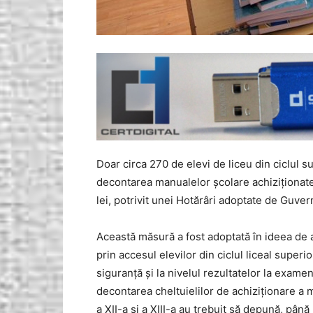
Doar circa 270 de elevi de liceu din ciclul su
decontarea manualelor şcolare achiziţionate
lei, potrivit unei Hotărâri adoptate de Guve
Această măsură a fost adoptată în ideea de a 
prin accesul elevilor din ciclul liceal super
siguranţă şi la nivelul rezultatelor la exame
decontarea cheltuielilor de achiziţionare a ma
a XII-a şi a XIII-a au trebuit să depună, până