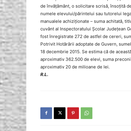
de învăţământ, o solicitare scrisă, însoţită d
numele elevului/părintelui sau tutorelui legal
manualele achiziţionate – suma achitată, titlu
cuvânt al Inspectoratului Şcolar Judeţean Go
fost înregistrate 272 de astfel de cereri, su
Potrivit Hotărârii adoptate de Guvern, sumel
18 decembrie 2015. Se estima că de această
aproximativ 362.500 de elevi, suma preconi
aproximativ 20 de milioane de lei.
R.L.