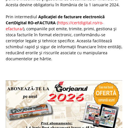
Acesta devine obligatoriu în România de la 1 ianuarie 2024.
Prin intermediul
Aplicației de facturare electronică
CertDigital RO-eFACTURA
(
https://certdigital.ro/ro-
efactura/
), companiile pot emite, trimite, primi, gestiona și
stoca facturile în format electronic, conformându-se
cerințelor legale și tehnice specifice. Aceasta facilitează
schimbul rapid și sigur de informații financiare între entități,
reducând erorile și riscurile asociate cu manipularea
documentelor pe hârtie.