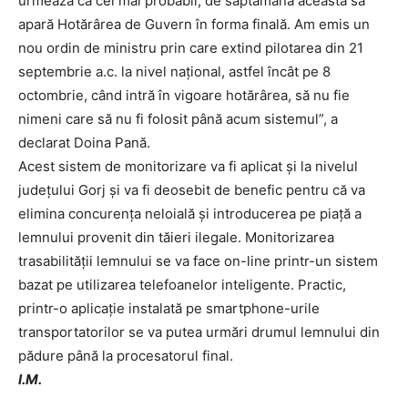
urmează ca cel mai probabil, de săptămâna aceasta să
apară Hotărârea de Guvern în forma finală. Am emis un
nou ordin de ministru prin care extind pilotarea din 21
septembrie a.c. la nivel național, astfel încât pe 8
octombrie, când intră în vigoare hotărârea, să nu fie
nimeni care să nu fi folosit până acum sistemul”, a
declarat Doina Pană.
Acest sistem de monitorizare va fi aplicat şi la nivelul
judeţului Gorj şi va fi deosebit de benefic pentru că va
elimina concurența neloială și introducerea pe piață a
lemnului provenit din tăieri ilegale. Monitorizarea
trasabilității lemnului se va face on-line printr-un sistem
bazat pe utilizarea telefoanelor inteligente. Practic,
printr-o aplicație instalată pe smartphone-urile
transportatorilor se va putea urmări drumul lemnului din
pădure până la procesatorul final.
I.M.