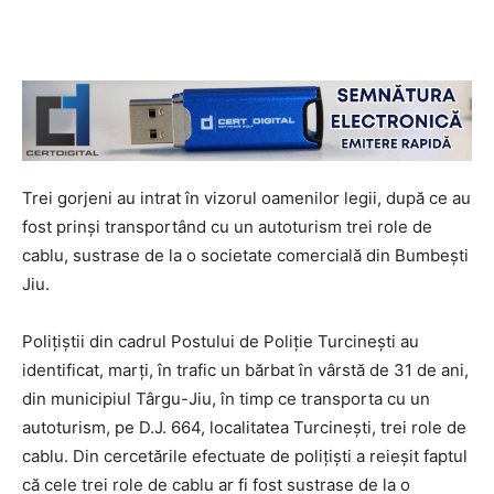
Trei gorjeni au intrat în vizorul oamenilor legii, după ce au
fost prinşi transportând cu un autoturism trei role de
cablu, sustrase de la o societate comercială din Bumbeşti
Jiu.
Poliţiştii din cadrul Postului de Poliţie Turcineşti au
identificat, marţi, în trafic un bărbat în vârstă de 31 de ani,
din municipiul Târgu-Jiu, în timp ce transporta cu un
autoturism, pe D.J. 664, localitatea Turcineşti, trei role de
cablu. Din cercetările efectuate de poliţişti a reieşit faptul
că cele trei role de cablu ar fi fost sustrase de la o