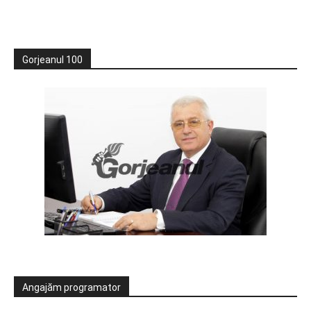
Gorjeanul 100
Angajăm programator