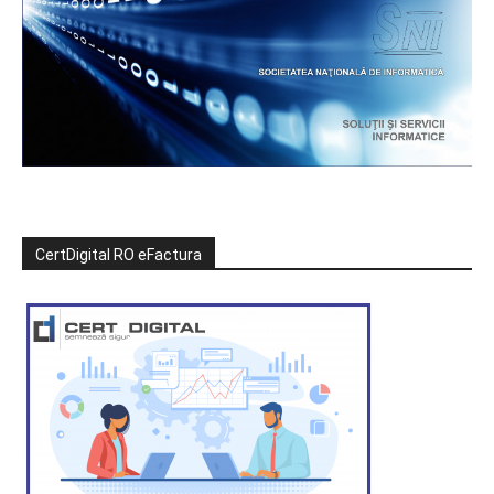
CertDigital RO eFactura