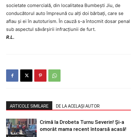
societate comercială, din localitatea Bumbeşti Jiu, de
conducătorul auto împreună cu alţi doi bărbaţi, care se
aflau şi ei în autoturism. În cauză s-a întocmit dosar penal
sub aspectul săvârşirii infracţiunii de furt.
R.L.
ARTICOLE SIMILARE
DE LA ACELAȘI AUTOR
Crimă la Drobeta Turnu Severin! Și-a
omorât mama recent întoarsă acasă!