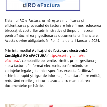
Sistemul RO e-Factura, urmărește simplificarea și
eficientizarea procesului de facturare între firme, reducerea
birocrației, costurilor administrative și timpului necesar
pentru întocmirea și gestionarea documentelor financiare.
Acesta devine obligatoriu în România de la 1 ianuarie 2024.
Prin intermediul
Aplicației de facturare electronică
CertDigital RO-eFACTURA
(
https://certdigital.ro/ro-
efactura/
), companiile pot emite, trimite, primi, gestiona și
stoca facturile în format electronic, conformându-se
cerințelor legale și tehnice specifice. Aceasta facilitează
schimbul rapid și sigur de informații financiare între entități,
reducând erorile și riscurile asociate cu manipularea
documentelor pe hârtie.