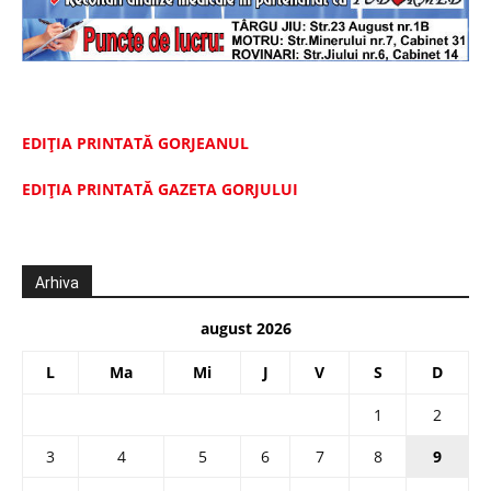
EDIȚIA PRINTATĂ GORJEANUL
EDIŢIA PRINTATĂ GAZETA GORJULUI
Arhiva
august 2026
L
Ma
Mi
J
V
S
D
1
2
3
4
5
6
7
8
9