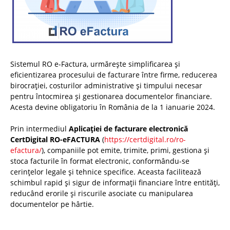
Sistemul RO e-Factura, urmărește simplificarea și
eficientizarea procesului de facturare între firme, reducerea
birocrației, costurilor administrative și timpului necesar
pentru întocmirea și gestionarea documentelor financiare.
Acesta devine obligatoriu în România de la 1 ianuarie 2024.
Prin intermediul
Aplicației de facturare electronică
CertDigital RO-eFACTURA
(
https://certdigital.ro/ro-
efactura/
), companiile pot emite, trimite, primi, gestiona și
stoca facturile în format electronic, conformându-se
cerințelor legale și tehnice specifice. Aceasta facilitează
schimbul rapid și sigur de informații financiare între entități,
reducând erorile și riscurile asociate cu manipularea
documentelor pe hârtie.