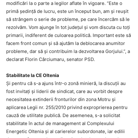
modificări la o parte a legilor aflate în vigoare. “Este o
primă ședință de lucru, este un început bun, am și reușit
să strângem o serie de probleme, pe care încercăm să le
rezolvăm. Vom ajunge în tot județul și vom discuta cu toți
primarii, indiferent de culoarea politică. Important este să
facem front comun și să ajutăm la deblocarea anumitor
probleme, dar să și contribuim la dezvoltarea Gorjului.”, a
declarat Florin Cârciumaru, senator PSD.
Stabilitate la CE Oltenia
Și pentru că s-a ajuns într-o zonă minieră, la discuții au
fost invitați și liderii de sindicat, care au vorbit despre
necesitatea extinderii fronturilor din zona Motru și
aplicarea Legii nr. 255/2010 privind exproprierea pentru
cauză de utilitate publică. De asemenea, s-a solicitat
stabilitate în actul de management al Complexului
Energetic Oltenia și al carierelor subordonate, iar edilii