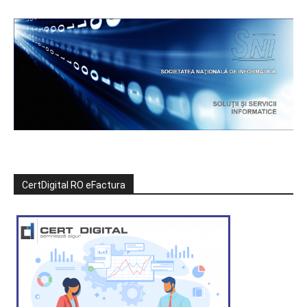
CertDigital RO eFactura