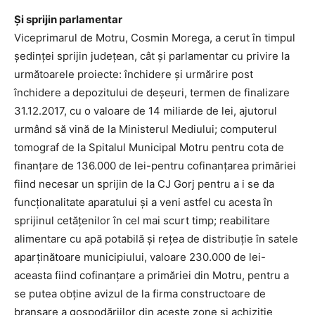
Și sprijin parlamentar
Viceprimarul de Motru, Cosmin Morega, a cerut în timpul
ședinței sprijin județean, cât și parlamentar cu privire la
următoarele proiecte: închidere și urmărire post
închidere a depozitului de deșeuri, termen de finalizare
31.12.2017, cu o valoare de 14 miliarde de lei, ajutorul
urmând să vină de la Ministerul Mediului; computerul
tomograf de la Spitalul Municipal Motru pentru cota de
finanțare de 136.000 de lei-pentru cofinanțarea primăriei
fiind necesar un sprijin de la CJ Gorj pentru a i se da
funcționalitate aparatului și a veni astfel cu acesta în
sprijinul cetățenilor în cel mai scurt timp; reabilitare
alimentare cu apă potabilă și rețea de distribuție în satele
aparținătoare municipiului, valoare 230.000 de lei-
aceasta fiind cofinanțare a primăriei din Motru, pentru a
se putea obține avizul de la firma constructoare de
branșare a gospodăriilor din aceste zone și achiziție