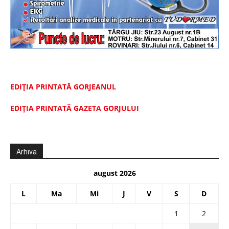
EDIȚIA PRINTATĂ GORJEANUL
EDIŢIA PRINTATĂ GAZETA GORJULUI
Arhiva
august 2026
L
Ma
Mi
J
V
S
D
1
2