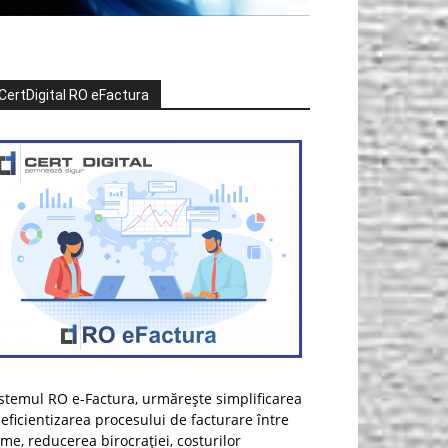
CertDigital RO eFactura
stemul RO e-Factura, urmărește simplificarea
 eficientizarea procesului de facturare între
rme, reducerea birocrației, costurilor