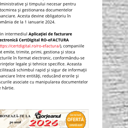
ministrative și timpului necesar pentru
ntocmirea și gestionarea documentelor
nanciare. Acesta devine obligatoriu în
mânia de la 1 ianuarie 2024.
rin intermediul
Aplicației de facturare
lectronică CertDigital RO-eFACTURA
ttps://certdigital.ro/ro-efactura/
), companiile
t emite, trimite, primi, gestiona și stoca
cturile în format electronic, conformându-se
rințelor legale și tehnice specifice. Aceasta
cilitează schimbul rapid și sigur de informații
nanciare între entități, reducând erorile și
scurile asociate cu manipularea documentelor
 hârtie.