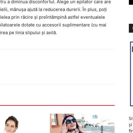
entru a diminua disconfortul. Alege un epilator care are
elii, mânuşa ajută la reducerea durerii. În plus, poţi
ielea prin răcire şi preîntâmpină astfel eventualele
 epilatoarele dotate cu accesorii suplimentare (cu mai
ea pe linia slipului şi axilă.
Si
și
fi