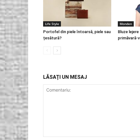
Life Style
Monden
Portofel din piele întoarsă, piele sau
Bluze lejere 
țesătură?
primăvară-v
LĂSAȚI UN MESAJ