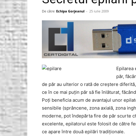
Gorjeanul.ro
De către
Echipa Gorjeanul
-
25 iulie 2009
Epilarea 
păr, făcâ
de păr au ulterior o rată de creştere diferit
ce în ce mai puţin păr să fie înlăturat, făcân
Poţi beneficia acum de avantajul unor epilat
sensibile (sprâncene, zona axială, zona ing
moderne, pot îndepărta fire de păr scurte 
excelente, epilatorul este folosit de către f
ce apare între două epilări tradiţionale.