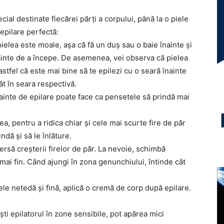
ecial destinate fiecărei părţi a corpului, până la o piele
 epilare perfectă:
pielea este moale, aşa că fă un duş sau o baie înainte şi
ainte de a începe. De asemenea, vei observa că pielea
stfel că este mai bine să te epilezi cu o seară înainte
ât în seara respectivă.
nainte de epilare poate face ca pensetele să prindă mai
a, pentru a ridica chiar şi cele mai scurte fire de păr
indă şi să le înlăture.
versă creşterii firelor de păr. La nevoie, schimbă
 mai fin. Când ajungi în zona genunchiului, întinde cât
ele netedă şi fină, aplică o cremă de corp după epilare.
ti epilatorul în zone sensibile, pot apărea mici