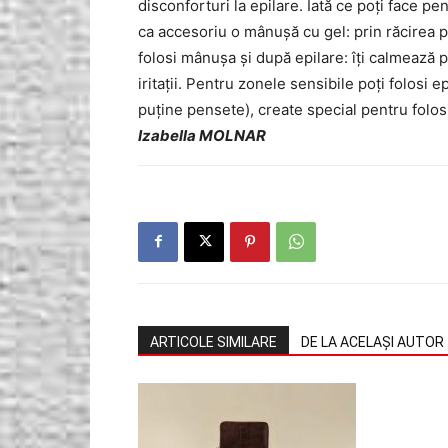
disconforturi la epilare. Iată ce poţi face p
ca accesoriu o mânuşă cu gel: prin răcirea pi
folosi mânuşa şi după epilare: îţi calmează p
iritaţii. Pentru zonele sensibile poţi folosi
puţine pensete), create special pentru folosir
Izabella MOLNAR
ARTICOLE SIMILARE
DE LA ACELAȘI AUTOR