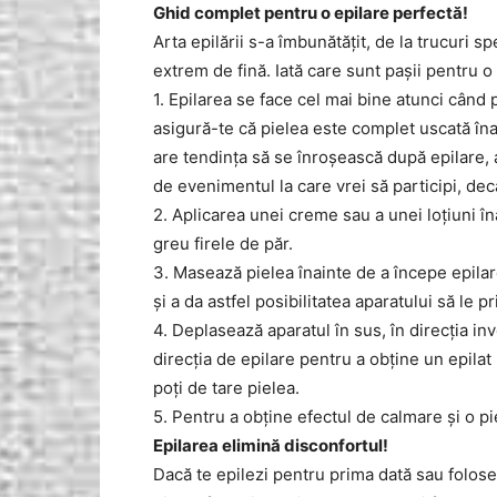
Ghid complet pentru o epilare perfectă!
Arta epilării s-a îmbunătăţit, de la trucuri sp
extrem de fină. Iată care sunt paşii pentru o
1. Epilarea se face cel mai bine atunci când 
asigură-te că pielea este complet uscată în
are tendinţa să se înroşească după epilare, a
de evenimentul la care vrei să participi, dec
2. Aplicarea unei creme sau a unei loţiuni î
greu firele de păr.
3. Masează pielea înainte de a începe epilare
şi a da astfel posibilitatea aparatului să le pr
4. Deplasează aparatul în sus, în direcţia in
direcţia de epilare pentru a obţine un epilat
poţi de tare pielea.
5. Pentru a obţine efectul de calmare şi o pi
Epilarea elimină disconfortul!
Dacă te epilezi pentru prima dată sau foloseş