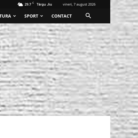
C
29.7
vineri, 7 august 2026
Târgu Jiu
TURA
SPORT
CONTACT