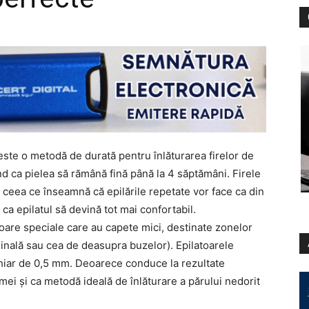
este o metodă de durată pentru înlăturarea firelor de
nd ca pielea să rămână fină până la 4 săptămâni. Firele
ă, ceea ce înseamnă că epilările repetate vor face ca din
d ca epilatul să devină tot mai confortabil.
oare speciale care au capete mici, destinate zonelor
hinală sau cea de deasupra buzelor). Epilatoarele
chiar de 0,5 mm. Deoarece conduce la rezultate
emei şi ca metodă ideală de înlăturare a părului nedorit