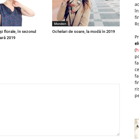
ad
î
fi
Ro
Monden
şi florale, în sezonul
Ochelari de soare, la modă în 2019
P
ară 2019
e
(
h
po
fa
ce
fa
fi
ri
pe