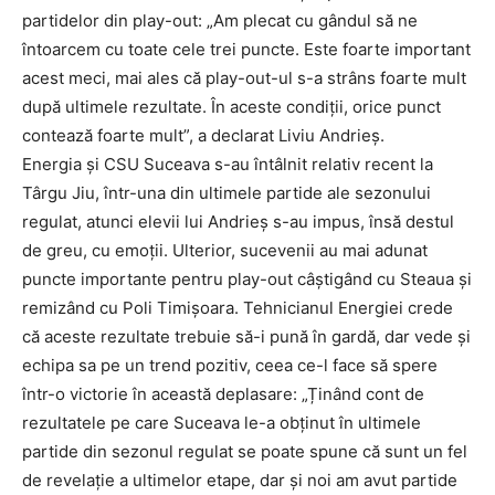
partidelor din play-out: „Am plecat cu gândul să ne
întoarcem cu toate cele trei puncte. Este foarte important
acest meci, mai ales că play-out-ul s-a strâns foarte mult
după ultimele rezultate. În aceste condiții, orice punct
contează foarte mult”, a declarat Liviu Andrieș.
Energia și CSU Suceava s-au întâlnit relativ recent la
Târgu Jiu, într-una din ultimele partide ale sezonului
regulat, atunci elevii lui Andrieș s-au impus, însă destul
de greu, cu emoții. Ulterior, sucevenii au mai adunat
puncte importante pentru play-out câștigând cu Steaua și
remizând cu Poli Timișoara. Tehnicianul Energiei crede
că aceste rezultate trebuie să-i pună în gardă, dar vede și
echipa sa pe un trend pozitiv, ceea ce-l face să spere
într-o victorie în această deplasare: „Ținând cont de
rezultatele pe care Suceava le-a obținut în ultimele
partide din sezonul regulat se poate spune că sunt un fel
de revelație a ultimelor etape, dar și noi am avut partide