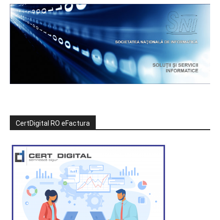
CertDigital RO eFactura