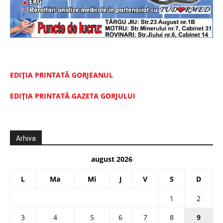
EDIȚIA PRINTATĂ GORJEANUL
EDIŢIA PRINTATĂ GAZETA GORJULUI
Arhiva
august 2026
L
Ma
Mi
J
V
S
D
1
2
3
4
5
6
7
8
9