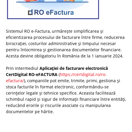
Sistemul RO e-Factura, urmărește simplificarea și
eficientizarea procesului de facturare între firme, reducerea
birocrației, costurilor administrative și timpului necesar
pentru întocmirea și gestionarea documentelor financiare.
Acesta devine obligatoriu în România de la 1 ianuarie 2024.
Prin intermediul
Aplicației de facturare electronică
CertDigital RO-eFACTURA
(
https://certdigital.ro/ro-
efactura/
), companiile pot emite, trimite, primi, gestiona și
stoca facturile în format electronic, conformându-se
cerințelor legale și tehnice specifice. Aceasta facilitează
schimbul rapid și sigur de informații financiare între entități,
reducând erorile și riscurile asociate cu manipularea
documentelor pe hârtie.