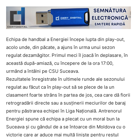
Echipa de handbal a Energiei începe lupta din play-out,
acolo unde, din păcate, a ajuns în urma unui sezon
regulat dezamăgitor. Primul meci îl joacă în deplasare, în
această după-amiază, cu începere de la ora 17:00,
urmând a întâlni pe CSU Suceava.
Rezultatele înregistrate în ultimele runde ale sezonului
regulat au făcut ca în play-out să se plece de la un
clasament foarte strâns în partea de jos, cea care dă fiorii
retrogradării directe sau a susținerii meciurilor de baraj
pentru păstrarea echipei în Liga Națională. Antrenorul
Energiei spune că echipa a plecat cu un moral bun la
Suceava și cu gândul de a se întoarce din Moldova cu o
victorie care ar aduce mai multă liniște pentru restul