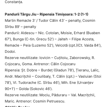
Constanţa.
Pandurii Târgu Jiu – Ripensia Timişoara: 1-2 (1-1)
Martin Remacle 3’ / Tudor Călin 43’ – penalty, Cosmin
Sîrbu 89’ – penalty
Pandurii: Aldescu – Nic. Cotolan, Moisie, Erhard (Buaben
67’), Bunga (C-tin. Grecu 52’) – Jaiteh – Filipe Acosta,
Remacle – Peia (Luzemo 52’), Velcotă (cpt.)(Ct. Vaida 84’),
Dodoi.
Rezerve neutilizate: Iovicin – Cuțitoiu, Zaborowsky, R.
Cojocaru, Goma. Antrenor: Călin Cojocaru
Ripensia: Șt. Dobre – Burdeț (Gladun 78’), Țieranu, Lalic,
Andr. Macrițchii – Coulibaly, T. Călin (cpt.) – Vasluian (Stoi
78’), Vl. Tudorache (C. Sîrbu 46’), Mih. Ene (Urvanțev
90+1’) – Golda (Sokovic 46’).
Rezerve neutilizate: Mociu, Păduraru – Val. Macrițchii,
Maric. Antrenor: Cosmin Petruescu.