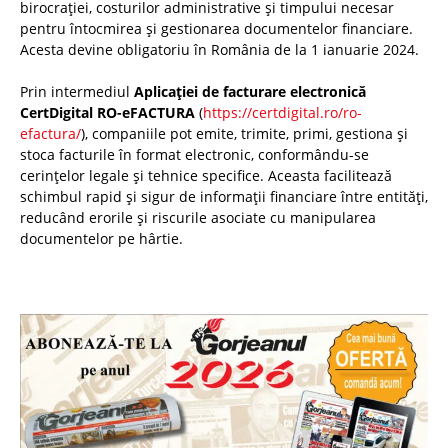
birocrației, costurilor administrative și timpului necesar
pentru întocmirea și gestionarea documentelor financiare.
Acesta devine obligatoriu în România de la 1 ianuarie 2024.
Prin intermediul
Aplicației de facturare electronică
CertDigital RO-eFACTURA
(
https://certdigital.ro/ro-
efactura/
), companiile pot emite, trimite, primi, gestiona și
stoca facturile în format electronic, conformându-se
cerințelor legale și tehnice specifice. Aceasta facilitează
schimbul rapid și sigur de informații financiare între entități,
reducând erorile și riscurile asociate cu manipularea
documentelor pe hârtie.