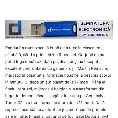
Pandurii a ratat o şansă bună de a urca în clasament,
sâmbătă, când a primit vizita Ripensiei. Gorjenii nu au
putut lega două rezultate pozitive, deşi au început
excelent confruntarea cu galben-roşii. Martin Remacle,
marcatorul obişnuit al formaţiei noastre, a deschis scorul
în minutul 3, după un şut plasat de la 17 metri. Până la
finalul reprizei, mijlocaşul belgian s-a transformat din
înger în demon, când l-a agăţat în careu pe Coulibaly.
Tudor Călin a transformat lovitura de la 11 metri. Dacă
repriza secundă nu a oferit un joc antrenant în primele
sale minute, finalul a fost unul de foc. Gabi Dodoi a lovit