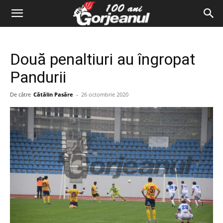
Două penaltiuri au îngropat
Pandurii
De către
Cătălin Pasăre
-
26 octombrie 2020