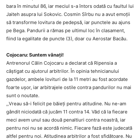
bara în minutul 86, iar meciul s-a întors odată cu faultul lui
Jaiteh asupra lui Sokovic. Cosmin Sîrbu nu a avut emoţii
să transforme lovitura de pedepsă, iar punctele au ajuns
pe Bega. Pandurii a rămas pe ultimul loc în clasament,
fiind la egalitate de puncte (3), doar cu Aerostar Bacău.
Cojocaru: Suntem vânaţi!
Antrenorul Călin Cojocaru a declarat că Ripensia a
câştigat cu ajutorul arbitrilor. În opinia tehnicianului
gazdelor, ambele lovituri de la 11 metri au fost acordate
foarte uşor, iar arbitrajele ostile contra pandurilor nu mai
sunt o noutate.
,,Vreau să-i felicit pe băieţi pentru atitudine. Nu ne-am
gândit niciodată că jucăm 11 contra 14. Văd că la fiecare
meci avem unul sau două penaltiuri contra noastră, iar
pentru noi nu se acordă nimic. Fiecare fază este judecată
altfel pentru noi. Atitudinea arbitrilor a fost sfidătoare. Nu