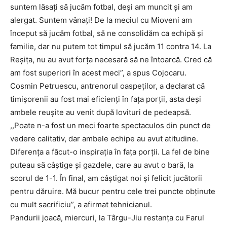
suntem lăsaţi să jucăm fotbal, deşi am muncit şi am
alergat. Suntem vânaţi! De la meciul cu Mioveni am
început să jucăm fotbal, să ne consolidăm ca echipă şi
familie, dar nu putem tot timpul să jucăm 11 contra 14. La
Reşiţa, nu au avut forţa necesară să ne întoarcă. Cred că
am fost superiori în acest meci”, a spus Cojocaru.
Cosmin Petruescu, antrenorul oaspeţilor, a declarat că
timişorenii au fost mai eficienţi în faţa porţii, asta deşi
ambele reuşite au venit după lovituri de pedeapsă.
,,Poate n-a fost un meci foarte spectaculos din punct de
vedere calitativ, dar ambele echipe au avut atitudine.
Diferența a făcut-o inspirația în fața porții. La fel de bine
puteau să câștige și gazdele, care au avut o bară, la
scorul de 1-1. În final, am câștigat noi și felicit jucătorii
pentru dăruire. Mă bucur pentru cele trei puncte obținute
cu mult sacrificiu”, a afirmat tehnicianul.
Pandurii joacă, miercuri, la Târgu-Jiu restanţa cu Farul