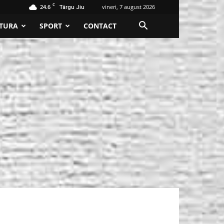
C
24.6
vineri, 7 august 2026
Târgu Jiu
TURA
SPORT
CONTACT