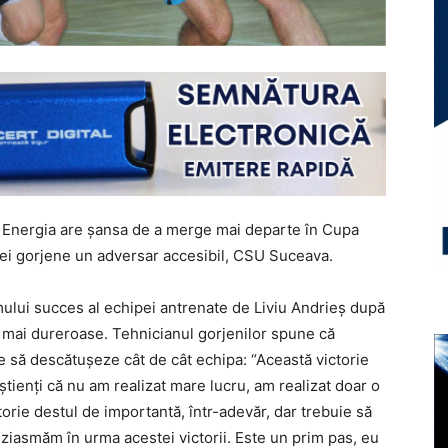
, Energia are şansa de a merge mai departe în Cupa
pei gorjene un adversar accesibil, CSU Suceava.
mului succes al echipei antrenate de Liviu Andrieş după
e mai dureroase. Tehnicianul gorjenilor spune că
 să descătuşeze cât de cât echipa: “Această victorie
ştienţi că nu am realizat mare lucru, am realizat doar o
ctorie destul de importantă, într-adevăr, dar trebuie să
ziasmăm în urma acestei victorii. Este un prim pas, eu