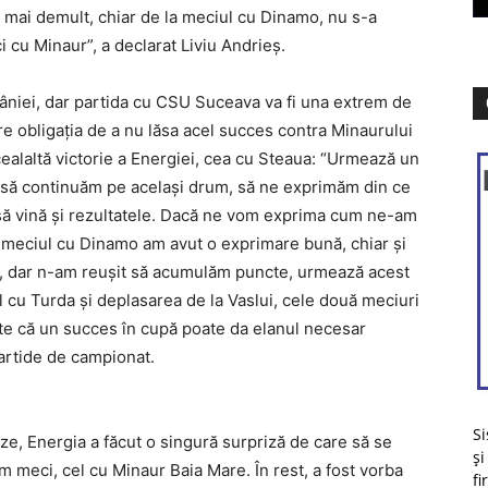
m mai demult, chiar de la meciul cu Dinamo, nu s-a
i cu Minaur”, a declarat Liviu Andrieş.
âniei, dar partida cu CSU Suceava va fi una extrem de
e obligaţia de a nu lăsa acel succes contra Minaurului
cealaltă victorie a Energiei, cea cu Steaua: “Urmează un
 să continuăm pe acelaşi drum, să ne exprimăm din ce
m să vină şi rezultatele. Dacă ne vom exprima cum ne-am
a meciul cu Dinamo am avut o exprimare bună, chiar şi
, dar n-am reuşit să acumulăm puncte, urmează acest
cu Turda şi deplasarea de la Vaslui, cele două meciuri
mte că un succes în cupă poate da elanul necesar
partide de campionat.
Si
ize, Energia a făcut o singură surpriză de care să se
și
im meci, cel cu Minaur Baia Mare. În rest, a fost vorba
fi