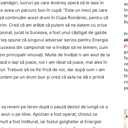
zamăgiri, lucruri pe care Andrieş speră să le lase în
ad
î
te avea un parcurs bun în cupă: “Este un meci pe care
fi
m, să continuăm acest drum în Cupa României, pentru că
Ro
orim. Cred că am arătat că putem să ne batem cu orice
ionat, jucat la Suceava, a fost unul câştigat de gazde
P
e
drieş spune că singurul adversar serios pentru Energia
(
h
a Suceava din campionat ne-a învăţat să ne temem, cum
po
 principalii vinovaţi. Multe de învăţat n-am avut de la
fa
că o laşi să joace, noi i-am lăsat să joace, mai ales în
ce
zut. Trebuie să ne fie frică de noi, dar după cum i-am
fa
fi
 suntem pe un drum bun şi cred că asta ne dă o primă
ri
pe
 va reveni pe teren după o pauză destul de lungă ce a
avut-o pe tibie. Apolzan a fost operat, chistul ce
ult a fost înlăturat, iar fostul golgheter al Energiei