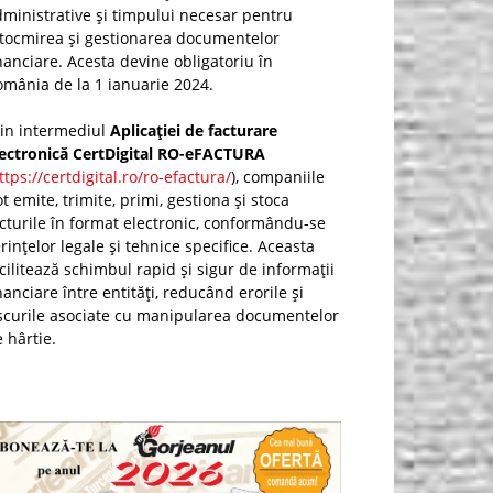
ministrative și timpului necesar pentru
ntocmirea și gestionarea documentelor
nanciare. Acesta devine obligatoriu în
mânia de la 1 ianuarie 2024.
rin intermediul
Aplicației de facturare
lectronică CertDigital RO-eFACTURA
ttps://certdigital.ro/ro-efactura/
), companiile
t emite, trimite, primi, gestiona și stoca
cturile în format electronic, conformându-se
rințelor legale și tehnice specifice. Aceasta
cilitează schimbul rapid și sigur de informații
nanciare între entități, reducând erorile și
scurile asociate cu manipularea documentelor
 hârtie.