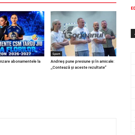
E
Sport
ânzare abonamentele la
Andrieș pune presiune și în amicale:
,,Contează și aceste rezultate”