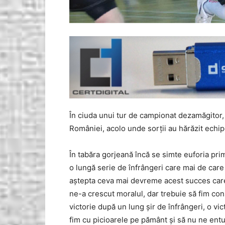
În ciuda unui tur de campionat dezamăgitor
României, acolo unde sorţii au hărăzit echi
În tabăra gorjeană încă se simte euforia pri
o lungă serie de înfrângeri care mai de car
aştepta ceva mai devreme acest succes care
ne-a crescut moralul, dar trebuie să fim con
victorie după un lung şir de înfrângeri, o vi
fim cu picioarele pe pământ şi să nu ne entu