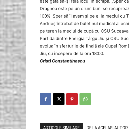
este gata să-şi reia locul în echipă. „Sper 
Dragnea este pe un drum bun, se recuprează,
100%. Sper să îl avem şi pe el la meciul cu T
Andrieş întrebat de buletinul medical al echip
pe teren la meciul de cupă cu CSU Suceava
Partida dintre Energia Târgu Jiu şi CSU Suc
evolua în sferturile de finală ale Cupei Româ
Jiu, cu începere de la ora 18:00.
Cristi Constantinescu
ARTICOLE SIMILARE
DE LA ACELAȘI AUTOR