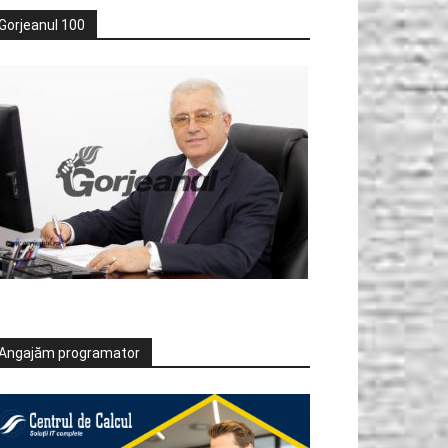
Gorjeanul 100
Angajăm programator