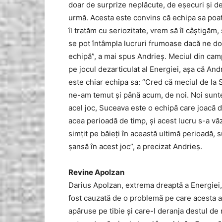
doar de surprize neplăcute, de eşecuri şi de
urmă. Acesta este convins că echipa sa poa
îl tratăm cu seriozitate, vrem să îl câştigă
se pot întâmpla lucruri frumoase dacă ne d
echipă”, a mai spus Andrieş. Meciul din camp
pe jocul dezarticulat al Energiei, aşa că An
este chiar echipa sa: “Cred că meciul de l
ne-am temut şi până acum, de noi. Noi suntem
acel joc, Suceava este o echipă care joacă da
acea perioadă de timp, şi acest lucru s-a vă
simţit pe băieţi în această ultimă perioadă,
şansă în acest joc”, a precizat Andrieş.
Revine Apolzan
Darius Apolzan, extrema dreaptă a Energiei,
fost cauzată de o problemă pe care acesta a 
apăruse pe tibie şi care-l deranja destul de m