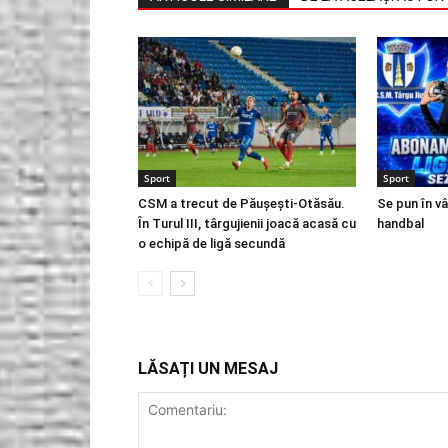
Sport
Sport
CSM a trecut de Păușești-Otăsău.
Se pun în v
În Turul III, târgujienii joacă acasă cu
handbal
o echipă de ligă secundă
LĂSAȚI UN MESAJ