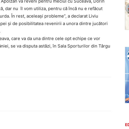
că Apolzan va reveni pentru meciul cu Suceava, Dorin
 dar nu îl vom utiliza, pentru că încă nu e refăcut
urda. În rest, aceleaşi probleme”, a declarat Liviu
ei şi de posibilitatea revenirii a unora dintre jucători
.
eava, care va da una dintre cele opt echipe ce vor
niei, se va disputa astăzi, în Sala Sporturilor din Târgu
E