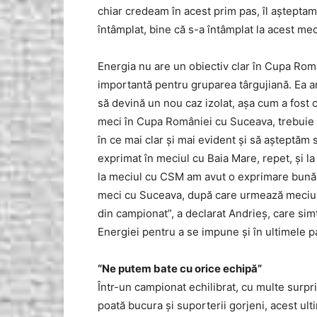
chiar credeam în acest prim pas, îl aştepta
întâmplat, bine că s-a întâmplat la acest mec
Energia nu are un obiectiv clar în Cupa Rom
importantă pentru gruparea târgujiană. Ea ar
să devină un nou caz izolat, aşa cum a fost 
meci în Cupa României cu Suceava, trebuie
în ce mai clar şi mai evident şi să aşteptă
exprimat în meciul cu Baia Mare, repet, şi l
la meciul cu CSM am avut o exprimare bună
meci cu Suceava, după care urmează meciul 
din campionat”, a declarat Andrieş, care si
Energiei pentru a se impune şi în ultimele 
“Ne putem bate cu orice echipă”
Într-un campionat echilibrat, cu multe surpr
poată bucura şi suporterii gorjeni, acest ult