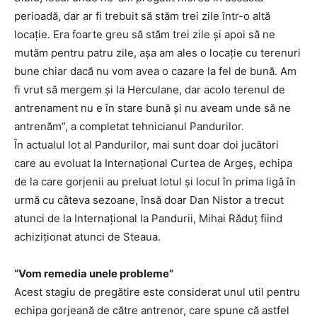
perioadă, dar ar fi trebuit să stăm trei zile într-o altă
locaţie. Era foarte greu să stăm trei zile şi apoi să ne
mutăm pentru patru zile, aşa am ales o locaţie cu terenuri
bune chiar dacă nu vom avea o cazare la fel de bună. Am
fi vrut să mergem şi la Herculane, dar acolo terenul de
antrenament nu e în stare bună şi nu aveam unde să ne
antrenăm”, a completat tehnicianul Pandurilor.
În actualul lot al Pandurilor, mai sunt doar doi jucători
care au evoluat la Internațional Curtea de Argeș, echipa
de la care gorjenii au preluat lotul și locul în prima ligă în
urmă cu câteva sezoane, însă doar Dan Nistor a trecut
atunci de la Internațional la Pandurii, Mihai Răduț fiind
achiziționat atunci de Steaua.
“Vom remedia unele probleme”
Acest stagiu de pregătire este considerat unul util pentru
echipa gorjeană de către antrenor, care spune că astfel