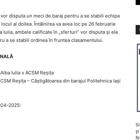
 vor disputa un meci de baraj pentru a se stabili echipa
ocul al doilea. Întâlnirea va avea loc pe 26 februarie
Iulia, ambele calificate în „sferturi” vor disputa și ele
u a se stabili ordinea în fruntea clasamentului.
INALĂ
 Alba Iulia v ACSM Reșița
v CSM Reșița – Câştigătoarea din barajul Politehnica Iași
24-2025:
Si
și
fi