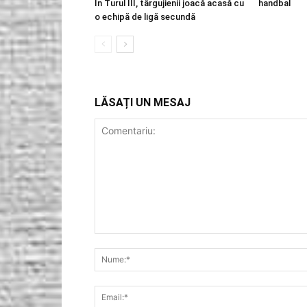
În Turul III, târgujienii joacă acasă cu
handbal
o echipă de ligă secundă
LĂSAȚI UN MESAJ