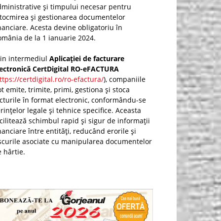
ministrative și timpului necesar pentru
ntocmirea și gestionarea documentelor
nanciare. Acesta devine obligatoriu în
mânia de la 1 ianuarie 2024.
rin intermediul
Aplicației de facturare
lectronică CertDigital RO-eFACTURA
ttps://certdigital.ro/ro-efactura/
), companiile
t emite, trimite, primi, gestiona și stoca
cturile în format electronic, conformându-se
rințelor legale și tehnice specifice. Aceasta
cilitează schimbul rapid și sigur de informații
nanciare între entități, reducând erorile și
scurile asociate cu manipularea documentelor
 hârtie.