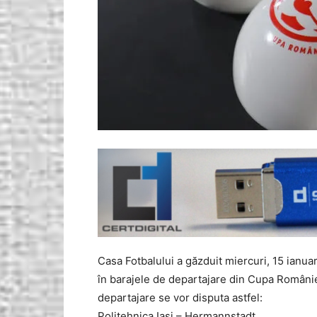
Casa Fotbalului a găzduit miercuri, 15 ianua
în barajele de departajare din Cupa României
departajare se vor disputa astfel:
Politehnica Iași – Hermannstadt