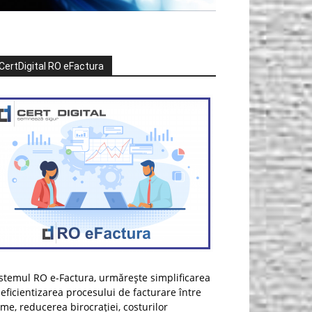
CertDigital RO eFactura
stemul RO e-Factura, urmărește simplificarea
 eficientizarea procesului de facturare între
rme, reducerea birocrației, costurilor