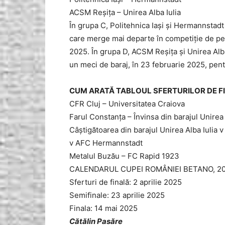
ACSM Reșița – Unirea Alba Iulia
În grupa C, Politehnica Iași și Hermannstadt
care merge mai departe în competiție de pe l
2025. În grupa D, ACSM Reșița și Unirea Alba 
un meci de baraj, în 23 februarie 2025, pentr
CUM ARATĂ TABLOUL SFERTURILOR DE F
CFR Cluj – Universitatea Craiova
Farul Constanța – Învinsa din barajul Unirea
Câştigătoarea din barajul Unirea Alba Iulia 
v AFC Hermannstadt
Metalul Buzău – FC Rapid 1923
CALENDARUL CUPEI ROMÂNIEI BETANO, 20
Sferturi de finală: 2 aprilie 2025
Semifinale: 23 aprilie 2025
Finala: 14 mai 2025
Cătălin Pasăre