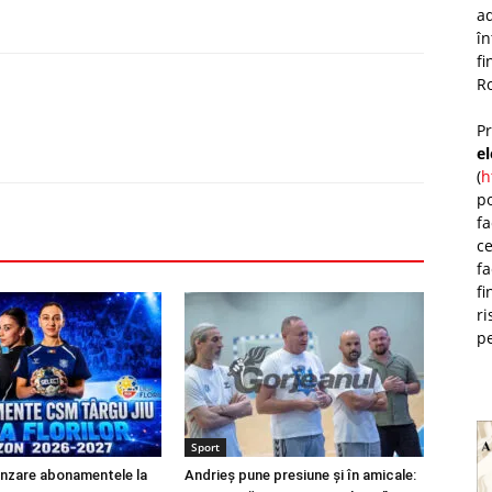
ad
î
fi
Ro
P
e
(
h
po
fa
ce
fa
fi
ri
pe
Sport
ânzare abonamentele la
Andrieș pune presiune și în amicale: