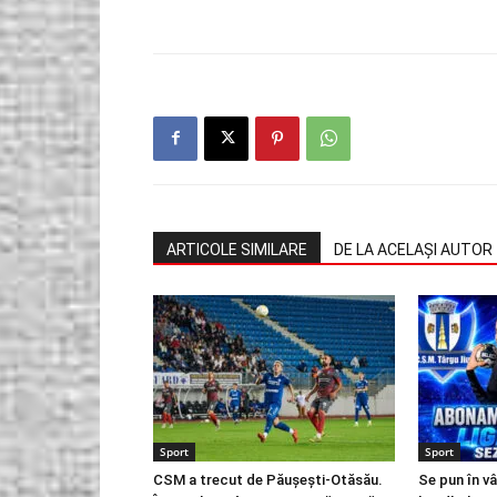
ARTICOLE SIMILARE
DE LA ACELAȘI AUTOR
Sport
Sport
CSM a trecut de Păușești-Otăsău.
Se pun în v