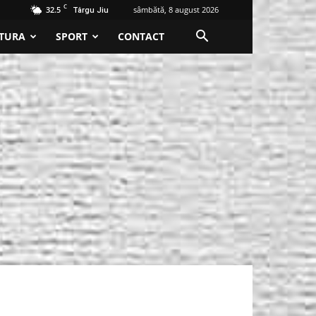
C
32.5
sâmbătă, 8 august 2026
Târgu Jiu
TURA
SPORT
CONTACT