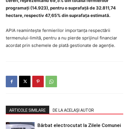
cereri, reprezentând 69,5% din totalul fermierilor
programați (14.923), pentru o suprafață de 32.811,74
hectare, respectiv 47,65% din suprafața estimată.
APIA reamintește fermierilor importanța respectării
termenului-limită, pentru a nu pierde sprijinul financiar
acordat prin schemele de plată gestionate de agenție.
ARTICOLE SIMILARE
DE LA ACELAȘI AUTOR
Bărbat electrocutat la Zilele Comunei