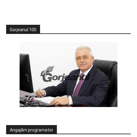
Gorjeanul 100
Angajăm programator