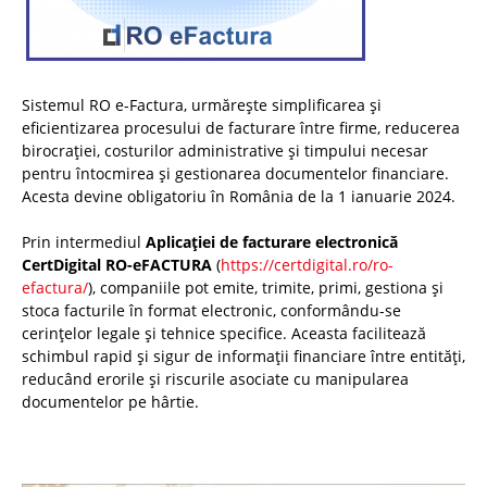
Sistemul RO e-Factura, urmărește simplificarea și
eficientizarea procesului de facturare între firme, reducerea
birocrației, costurilor administrative și timpului necesar
pentru întocmirea și gestionarea documentelor financiare.
Acesta devine obligatoriu în România de la 1 ianuarie 2024.
Prin intermediul
Aplicației de facturare electronică
CertDigital RO-eFACTURA
(
https://certdigital.ro/ro-
efactura/
), companiile pot emite, trimite, primi, gestiona și
stoca facturile în format electronic, conformându-se
cerințelor legale și tehnice specifice. Aceasta facilitează
schimbul rapid și sigur de informații financiare între entități,
reducând erorile și riscurile asociate cu manipularea
documentelor pe hârtie.