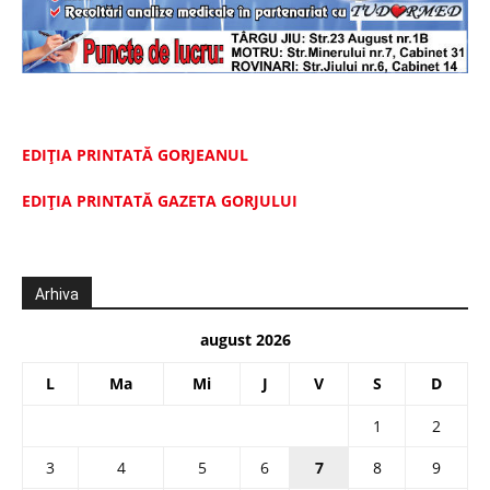
EDIȚIA PRINTATĂ GORJEANUL
EDIŢIA PRINTATĂ GAZETA GORJULUI
Arhiva
august 2026
L
Ma
Mi
J
V
S
D
1
2
3
4
5
6
7
8
9