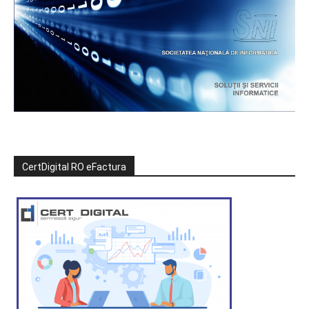
CertDigital RO eFactura