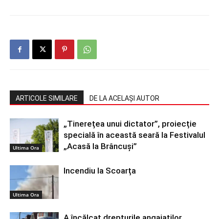
ARTICOLE SIMILARE
DE LA ACELAȘI AUTOR
„Tinerețea unui dictator”, proiecție
specială în această seară la Festivalul
„Acasă la Brâncuși”
Ultima Ora
Incendiu la Scoarța
Ultima Ora
A încălcat drepturile angajaților.