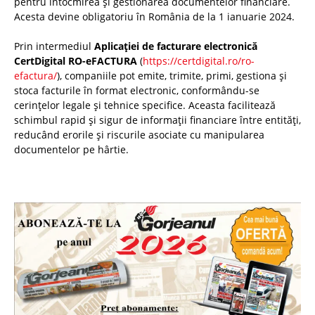
pentru întocmirea și gestionarea documentelor financiare.
Acesta devine obligatoriu în România de la 1 ianuarie 2024.
Prin intermediul
Aplicației de facturare electronică
CertDigital RO-eFACTURA
(
https://certdigital.ro/ro-
efactura/
), companiile pot emite, trimite, primi, gestiona și
stoca facturile în format electronic, conformându-se
cerințelor legale și tehnice specifice. Aceasta facilitează
schimbul rapid și sigur de informații financiare între entități,
reducând erorile și riscurile asociate cu manipularea
documentelor pe hârtie.