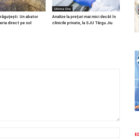
Ultima Ora
Drăguțești. Un abator
Analize la prețuri mai mici decât în
eria direct pe sol
clinicile private, la SJU Târgu Jiu
E