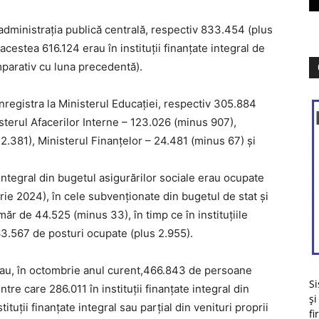
administraţia publică centrală, respectiv 833.454 (plus
cestea 616.124 erau în instituţii finanţate integral de
mparativ cu luna precedentă).
registra la Ministerul Educaţiei, respectiv 305.884
sterul Afacerilor Interne – 123.026 (minus 907),
 2.381), Ministerul Finanţelor – 24.481 (minus 67) şi
te integral din bugetul asigurărilor sociale erau ocupate
ie 2024), în cele subvenţionate din bugetul de stat şi
ăr de 44.525 (minus 33), în timp ce în instituţiile
163.567 de posturi ocupate (plus 2.955).
ucrau, în octombrie anul curent,466.843 de persoane
Si
re care 286.011 în instituţii finanţate integral din
și
ituţii finanţate integral sau parţial din venituri proprii
fi