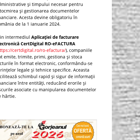
ministrative și timpului necesar pentru
ntocmirea și gestionarea documentelor
nanciare. Acesta devine obligatoriu în
mânia de la 1 ianuarie 2024.
rin intermediul
Aplicației de facturare
lectronică CertDigital RO-eFACTURA
ttps://certdigital.ro/ro-efactura/
), companiile
t emite, trimite, primi, gestiona și stoca
cturile în format electronic, conformându-se
rințelor legale și tehnice specifice. Aceasta
cilitează schimbul rapid și sigur de informații
nanciare între entități, reducând erorile și
scurile asociate cu manipularea documentelor
 hârtie.