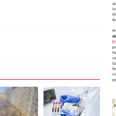
ad
î
fi
Ro
P
e
(
h
po
fa
ce
fa
fi
ri
pe