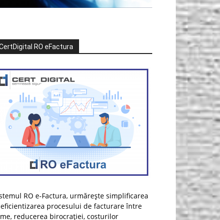
CertDigital RO eFactura
stemul RO e-Factura, urmărește simplificarea
 eficientizarea procesului de facturare între
rme, reducerea birocrației, costurilor