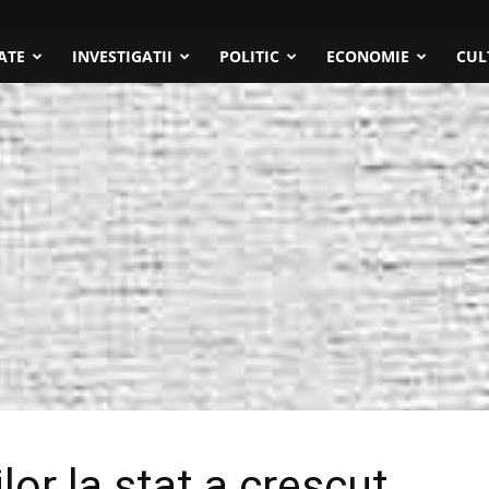
ATE
INVESTIGATII
POLITIC
ECONOMIE
CUL
or la stat a crescut