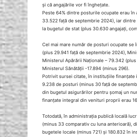
și că angajările vor fi înghețate.
Peste 64% dintre posturile ocupate erau în 
33.522 faţă de septembrie 2024), iar dintre a
la bugetul de stat (plus 30.630 angajaţi, co
Cel mai mare număr de posturi ocupate se în
(plus 29.941 faţă de septembrie 2024), Mini
Ministerul Apărării Naţionale – 79.342 (plus
Ministerul Sănătăţii -17.894 (minus 296).
Potrivit sursei citate, în instituţiile finanţa
9.238 de posturi (minus 30 faţă de septembr
din bugetul asigurărilor pentru şomaj un num
finanţate integral din venituri proprii erau 
Totodată, în administraţia publică locală l
(minus 33 comparativ cu luna anterioară), dint
bugetele locale (minus 721) şi 180.832 în inst