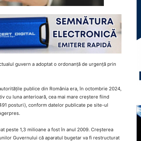
actualul guvern a adoptat o ordonanță de urgență prin
 autorităţile publice din România era, în octombrie 2024,
v cu luna anterioară, cea mai mare creştere fiind
.491 posturi), conform datelor publicate pe site-ul
 Agerpres.
uat peste 1,3 milioane a fost în anul 2009. Creșterea
nilor Guvernului că aparatul bugetar va fi restructurat