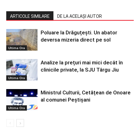
ARTICOLE SIMILARE
DE LA ACELAȘI AUTOR
Poluare la Drăguțești. Un abator
deversa mizeria direct pe sol
Ultima Ora
Analize la prețuri mai mici decât în
clinicile private, la SJU Târgu Jiu
Ultima Ora
Ministrul Culturii, Cetățean de Onoare
al comunei Peștișani
Ultima Ora