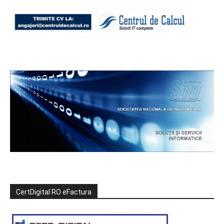
CertDigital RO eFactura